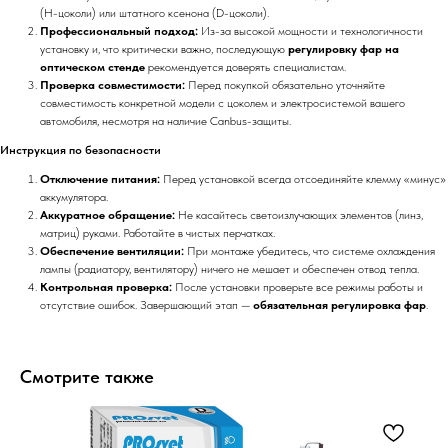
(H-цоколи) или штатного ксенона (D-цоколи).
Профессиональный подход:
Из-за высокой мощности и технологичности
установку и, что критически важно, последующую
регулировку фар на
оптическом стенде
рекомендуется доверять специалистам.
Проверка совместимости:
Перед покупкой обязательно уточняйте
совместимость конкретной модели с цоколем и электросистемой вашего
автомобиля, несмотря на наличие Canbus-защиты.
Инструкция по безопасности
Отключение питания:
Перед установкой всегда отсоединяйте клемму «минус»
аккумулятора.
Аккуратное обращение:
Не касайтесь светоизлучающих элементов (линз,
матриц) руками. Работайте в чистых перчатках.
Обеспечение вентиляции:
При монтаже убедитесь, что системе охлаждения
лампы (радиатору, вентилятору) ничего не мешает и обеспечен отвод тепла.
Контрольная проверка:
После установки проверьте все режимы работы и
отсутствие ошибок. Завершающий этап —
обязательная регулировка фар
.
Смотрите также