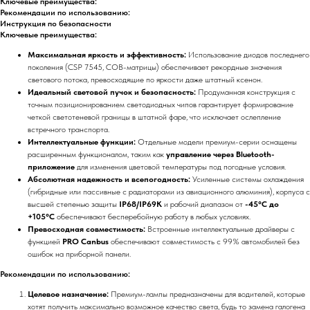
Ключевые преимущества:
Рекомендации по использованию:
Инструкция по безопасности
Ключевые преимущества:
Максимальная яркость и эффективность:
Использование диодов последнего
поколения (CSP 7545, COB-матрицы) обеспечивает рекордные значения
светового потока, превосходящие по яркости даже штатный ксенон.
Идеальный световой пучок и безопасность:
Продуманная конструкция с
точным позиционированием светодиодных чипов гарантирует формирование
четкой светотеневой границы в штатной фаре, что исключает ослепление
встречного транспорта.
Интеллектуальные функции:
Отдельные модели премиум-серии оснащены
расширенным функционалом, таким как
управление через Bluetooth-
приложение
для изменения цветовой температуры под погодные условия.
Абсолютная надежность и всепогодность:
Усиленные системы охлаждения
(гибридные или пассивные с радиаторами из авиационного алюминия), корпуса с
высшей степенью защиты
IP68/IP69K
и рабочий диапазон от
-45°C до
+105°C
обеспечивают бесперебойную работу в любых условиях.
Превосходная совместимость:
Встроенные интеллектуальные драйверы с
функцией
PRO Canbus
обеспечивают совместимость с 99% автомобилей без
ошибок на приборной панели.
Рекомендации по использованию:
Целевое назначение:
Премиум-лампы предназначены для водителей, которые
хотят получить максимально возможное качество света, будь то замена галогена