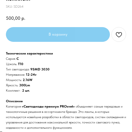
SKU:
SD264
500,00
р.
В корзину
Технические характеристики
Серия:
C
Цоколь:
T10
Тип светодиода:
9SMD 3030
Напряжение:
12-24v
Мощность:
2.16W
Яркость:
300Lm
Комплект :
2 шт.
Описание
Категория
«Светодиоды премиум PROsvet»
объединяет самые передовые и
технологичные решения в ассортименте бренда. Это лампы, в которых
используются новейшие разработки в области светодиодов, систем охлаждения и
управления для достижения максимальной яркости, точности светового пучка,
надежности и дополнительного функционала.