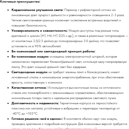
Ключевые преимущества:
Кардинальное улучшение света:
Переход с рефлекторной оптики на
линзованную дает прирост дальности и равномерности освещения в 2-3 раза.
Четкая светотеневая граница исключает ослепление встречных водителей и
повышает безопасность.
Универсальность и совместимость:
Модули доступны под разные типы
креплений и цоколи (H1, H4, H7, D2S и др.), а также в различных типоразмерах —
от компактных 2.0/2.5 дюйма до полноразмерных 3.0 дюйма, что позволяет
установить их в 90% автомобилей.
Би-ксеноновый или светодиодный принцип работы:
Би-ксеноновые модули
оснащены электромагнитной шторкой, которая
механически переключает ближний/дальний свет, используя одну газоразрядную
лампу. Это дает мощный дальний свет без задержек.
Светодиодные модули
не требуют замены ламп и блоков розжига, имеют
мгновенный отклик и минимальное энергопотребление, при этом обеспечивая
яркость, сопоставимую с ксеноном.
Качественная оптика:
Используются высокоточные линзы из оптического
стекла или поликарбоната с алюминиевыми отражателями, обеспечивающими
минимальные потери света и идеальное распределение светового пучка.
Долговечность и надежность:
Герметичные корпуса из термостойкого
пластика или металла, устойчивые к вибрациям и перепадам температур от
-40°C до +105°C.
Готовое решение «всё в одном»:
В комплекте обычно идут сам модуль,
проводка, крепления и подробная инструкция. Для ксеноновых версий требуется
отдельная лампа и блок розжига (приобретаются отдельно).