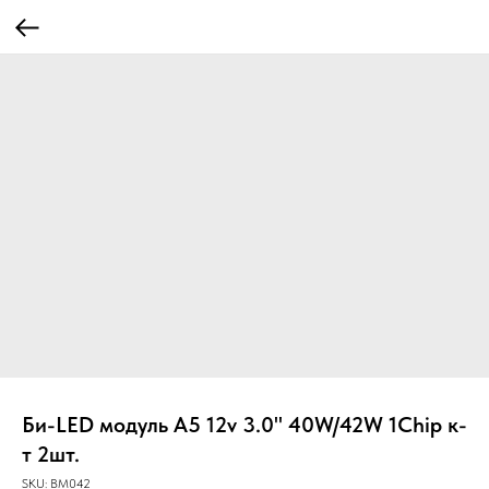
Би-LED модуль A5 12v 3.0" 40W/42W 1Chip к-
т 2шт.
SKU:
BM042