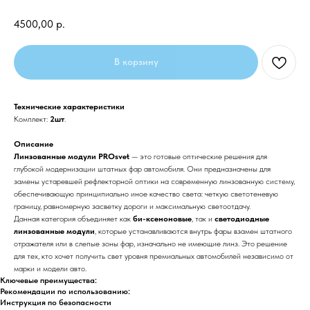
4500,00
р.
В корзину
Технические характеристики
Комплект:
2шт
.
Описание
Линзованные модули PROsvet
— это готовые оптические решения для
глубокой модернизации штатных фар автомобиля. Они предназначены для
замены устаревшей рефлекторной оптики на современную линзованную систему,
обеспечивающую принципиально иное качество света: четкую светотеневую
границу, равномерную засветку дороги и максимальную светоотдачу.
Данная категория объединяет как
би-ксеноновые
, так и
светодиодные
линзованные модули
, которые устанавливаются внутрь фары взамен штатного
отражателя или в слепые зоны фар, изначально не имеющие линз. Это решение
для тех, кто хочет получить свет уровня премиальных автомобилей независимо от
марки и модели авто.
Ключевые преимущества:
Рекомендации по использованию:
Инструкция по безопасности