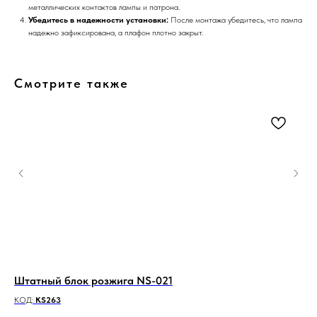
металлических контактов лампы и патрона.
Убедитесь в надежности установки:
После монтажа убедитесь, что лампа
надежно зафиксирована, а плафон плотно закрыт.
Смотрите также
Штатный блок розжига NS-021
Шт
к
КОД:
KS263
КО