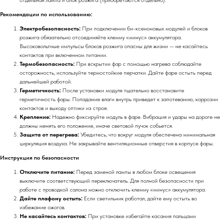
Рекомендации по использованию:
Электробезопасность:
При подключении би-ксеноновых модулей и блоков
розжига обязательно отсоединяйте клемму «минус» аккумулятора.
Высоковольтные импульсы блоков розжига опасны для жизни — не касайтесь
контактов при включенном питании.
Термобезопасность:
При вскрытии фар с помощью нагрева соблюдайте
осторожность, используйте термостойкие перчатки. Дайте фаре остыть перед
дальнейшей работой.
Герметичность:
После установки модуля тщательно восстановите
герметичность фары. Попадание влаги внутрь приведет к запотеванию, коррозии
контактов и выходу оптики из строя.
Крепление:
Надежно фиксируйте модуль в фаре. Вибрация и удары на дороге не
должны менять его положение, иначе световой пучок собьется.
Защита от перегрева:
Убедитесь, что вокруг модуля обеспечена минимальная
циркуляция воздуха. Не закрывайте вентиляционные отверстия в корпусе фары.
Инструкция по безопасности
Отключите питание:
Перед заменой лампы в любом блоке освещения
выключите соответствующий переключатель. Для полной безопасности при
работе с проводкой салона можно отключить клемму «минус» аккумулятора.
Дайте плафону остыть:
Если светильник работал, дайте ему остыть во
избежание ожогов.
Не касайтесь контактов:
При установке избегайте касания пальцами