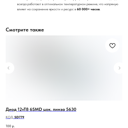
всегда работают в оптимальном температурном режиме, что напрямую
влияет на сохранение яркости и ресурс в
60 000+ часов
.
Смотрите также
Диод 12vT8 6SMD цок. линза 5630
Би
га
КОД:
SD779
КО
100
р.