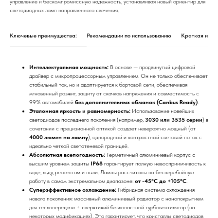
управление и бескомпромиссную надежность, устанавливая новый ориентир для
светодиодных ламп направленного свечения.
Ключевые преимущества:
Рекомендации по использованию
Краткая инстр
Интеллектуальная мощность:
В основе — продвинутый цифровой
драйвер с микропроцессорным управлением. Он не только обеспечивает
стабильный ток, но и адаптируется к бортовой сети, обеспечивая
мгновенный розжиг, защиту от скачков напряжения и совместимость с
99% автомобилей
без дополнительных обманок (Canbus Ready)
.
Эталонная яркость и равномерность:
Использование новейших
светодиодов последнего поколения (например,
3030 или 3535 серии
) в
сочетании с прецизионной оптикой создает невероятно мощный (от
4000 люмен на лампу
), однородный и контрастный световой поток с
идеально четкой светотеневой границей.
Абсолютная всепогодность:
Герметичный алюминиевый корпус с
высшим уровнем защиты
IP68
гарантирует полную невосприимчивость к
воде, льду, реагентам и пыли. Лампы рассчитаны на бесперебойную
работу в самом экстремальном диапазоне:
от -45°C до +105°C
.
Суперэффективное охлаждение:
Гибридная система охлаждения
нового поколения: массивный алюминиевый радиатор с нанопокрытием
для теплопередачи + сверхтихий безлопастной турбовентилятор (на
некоторых модификациях). Это гарантирует, что кристаллы светодиодов