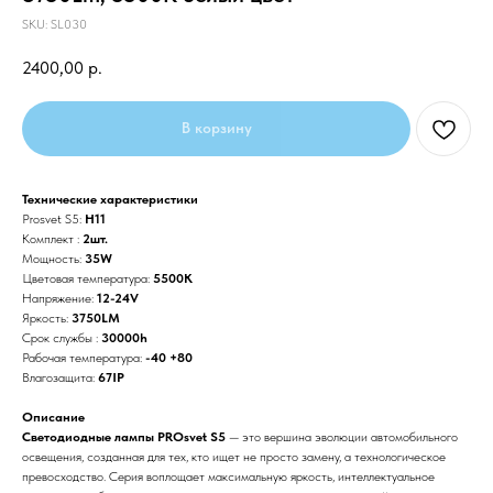
SKU:
SL030
2400,00
р.
В корзину
Технические характеристики
Prosvet S5:
H11
Комплект :
2шт.
Мощность:
35W
Цветовая температура:
5500К
Напряжение:
12-24V
Яркость:
3750LM
Срок службы :
30000h
Рабочая температура:
-40 +80
Влагозащита:
67IP
Описание
Светодиодные лампы PROsvet S5
— это вершина эволюции автомобильного
освещения, созданная для тех, кто ищет не просто замену, а технологическое
превосходство. Серия воплощает максимальную яркость, интеллектуальное