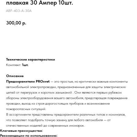
плавкая 30 Ампер 10шт.
ABF-403-A-30A
300,00
р.
В корзину
Технические характеристики
Комплект:
1шт.
Описание
Предохранители PROsvet
— это простые, но критически важные компоненты
автомобильной электропроводки, предназначенные для защиты электрических
цепей от перегрузок и коротких замыканий . Они являются первым рубежом
обороны электрооборудования вашего автомобиля, предотвращая повреждение
проводки, выход из строя дорогостоящих приборов и возникновение
пожароопасных ситуаций.
В ассортименте представлены предохранители различных типов и номиналов,
что позволяет подобрать точную замену для любого автомобиля — от
отечественных моделей до современных иномарок.
Ключевые преимущества:
Рекомендации по использованию: