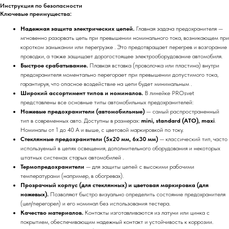
Инструкция по безопасности
Ключевые преимущества:
Надежная защита электрических цепей.
Главная задача предохранителя —
мгновенно разорвать цепь при превышении номинального тока, возникающем при
коротком замыкании или перегрузке . Это предотвращает перегрев и возгорание
проводки, а также защищает дорогостоящее электрооборудование автомобиля.
Быстрое срабатывание.
Плавкая вставка (проволочка или пластина) внутри
предохранителя моментально перегорает при превышении допустимого тока,
гарантируя, что опасное воздействие на цепи будет минимальным .
Широкий ассортимент типов и номиналов.
В линейке PROsvet
представлены все основные типы автомобильных предохранителей:
Ножевые предохранители (автомобильные)
— самый распространенный
тип в современных авто. Доступны в размерах:
mini, standard (ATO), maxi
.
Номиналы от 1 до 40 А и выше, с цветовой маркировкой по току.
Стеклянные предохранители (5x20 мм, 6x30 мм)
— классический тип, часто
используемый в цепях освещения, дополнительного оборудования и некоторых
штатных системах старых автомобилей .
Термопредохранители
— для защиты цепей с высокими рабочими
температурами (например, в обогревах).
Прозрачный корпус (для стеклянных) и цветовая маркировка (для
ножевых).
Позволяют быстро визуально определить состояние предохранителя
(цел/перегорел) и его номинал без использования тестера.
Качество материалов.
Контакты изготавливаются из латуни или цинка с
покрытием, обеспечивающим надежный контакт и устойчивость к коррозии.