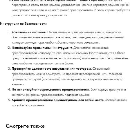
перегорание сразу после замены указывает на наличие короткого замыкания или
неисправности в цепи, а не на "плохой" предохранитель. В этом случае требуется
диагностика электрики у специалиста.
Инструкция по безопасности
Отключение питания.
Перед заменой предохранителя в цепи, которая не
обесточивается выключением зажигания, рекомендуется отсоединить клемму
«минус» аккумулятора, чтобы избежать короткого замыкания.
Используйте правильный инструмент.
Для извлечения ножевых
предохранителей используйте специальный съемник (часто находится в блоке
предохранителей или в комплекте с запасными) или тонкогубцы. Не применяйте
силу, чтобы не повредить контакты в блоке.
Проверяйте целостность визуально или тестером.
Стеклянный
предохранитель можно осмотреть на предмет перегоревшей нити. Ножевой —
проверить тестером (прозвонкой) или визуально, хотя перегорание не всегда
заметно.
Не используйте поврежденные предохранители.
Если корпус треснут или
контакты окислены, предохранитель подлежит замене.
Храните предохранители в недоступном для детей месте.
Мелкие детали
могут быть проглочены.
Смотрите также