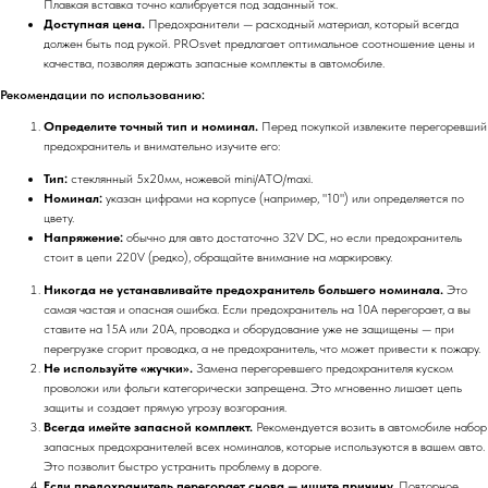
Плавкая вставка точно калибруется под заданный ток.
Доступная цена.
Предохранители — расходный материал, который всегда
должен быть под рукой. PROsvet предлагает оптимальное соотношение цены и
качества, позволяя держать запасные комплекты в автомобиле.
Рекомендации по использованию:
Определите точный тип и номинал.
Перед покупкой извлеките перегоревший
предохранитель и внимательно изучите его:
Тип:
стеклянный 5x20мм, ножевой mini/ATO/maxi.
Номинал:
указан цифрами на корпусе (например, "10") или определяется по
цвету.
Напряжение:
обычно для авто достаточно 32V DC, но если предохранитель
стоит в цепи 220V (редко), обращайте внимание на маркировку.
Никогда не устанавливайте предохранитель большего номинала.
Это
самая частая и опасная ошибка. Если предохранитель на 10А перегорает, а вы
ставите на 15А или 20А, проводка и оборудование уже не защищены — при
перегрузке сгорит проводка, а не предохранитель, что может привести к пожару.
Не используйте «жучки».
Замена перегоревшего предохранителя куском
проволоки или фольги категорически запрещена. Это мгновенно лишает цепь
защиты и создает прямую угрозу возгорания.
Всегда имейте запасной комплект.
Рекомендуется возить в автомобиле набор
запасных предохранителей всех номиналов, которые используются в вашем авто.
Это позволит быстро устранить проблему в дороге.
Если предохранитель перегорает снова — ищите причину.
Повторное