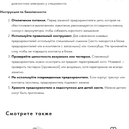
диагностика электрики у специалиста.
Инструкция по безопасности
Отключение питания.
Перед заменой предохранителя в цепи, которая не
обесточивается выключением зажигания, рекомендуется отсоединить клемму
«минус» аккумулятора, чтобы избежать короткого замыкания.
Используйте правильный инструмент.
Для извлечения ножевых
предохранителей используйте специальный съемник (часто находится в блоке
предохранителей или в комплекте с запасными) или тонкогубцы. Не применяйте
силу, чтобы не повредить контакты в блоке.
Проверяйте целостность визуально или тестером.
Стеклянный
предохранитель можно осмотреть на предмет перегоревшей нити. Ножевой —
проверить тестером (прозвонкой) или визуально, хотя перегорание не всегда
заметно.
Не используйте поврежденные предохранители.
Если корпус треснут или
контакты окислены, предохранитель подлежит замене.
Храните предохранители в недоступном для детей месте.
Мелкие детали
могут быть проглочены.
Смотрите также