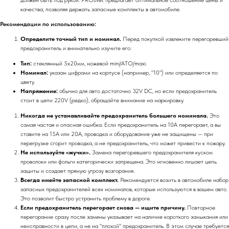
качества, позволяя держать запасные комплекты в автомобиле.
Рекомендации по использованию:
Определите точный тип и номинал.
Перед покупкой извлеките перегоревший
предохранитель и внимательно изучите его:
Тип:
стеклянный 5x20мм, ножевой mini/ATO/maxi.
Номинал:
указан цифрами на корпусе (например, "10") или определяется по
цвету.
Напряжение:
обычно для авто достаточно 32V DC, но если предохранитель
стоит в цепи 220V (редко), обращайте внимание на маркировку.
Никогда не устанавливайте предохранитель большего номинала.
Это
самая частая и опасная ошибка. Если предохранитель на 10А перегорает, а вы
ставите на 15А или 20А, проводка и оборудование уже не защищены — при
перегрузке сгорит проводка, а не предохранитель, что может привести к пожару.
Не используйте «жучки».
Замена перегоревшего предохранителя куском
проволоки или фольги категорически запрещена. Это мгновенно лишает цепь
защиты и создает прямую угрозу возгорания.
Всегда имейте запасной комплект.
Рекомендуется возить в автомобиле набор
запасных предохранителей всех номиналов, которые используются в вашем авто.
Это позволит быстро устранить проблему в дороге.
Если предохранитель перегорает снова — ищите причину.
Повторное
перегорание сразу после замены указывает на наличие короткого замыкания или
неисправности в цепи, а не на "плохой" предохранитель. В этом случае требуется