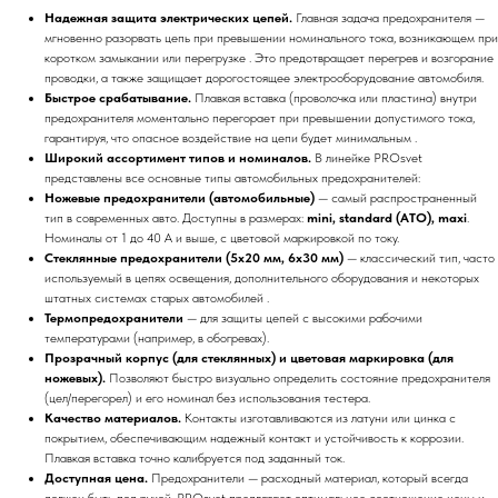
Надежная защита электрических цепей.
Главная задача предохранителя —
мгновенно разорвать цепь при превышении номинального тока, возникающем при
коротком замыкании или перегрузке . Это предотвращает перегрев и возгорание
проводки, а также защищает дорогостоящее электрооборудование автомобиля.
Быстрое срабатывание.
Плавкая вставка (проволочка или пластина) внутри
предохранителя моментально перегорает при превышении допустимого тока,
гарантируя, что опасное воздействие на цепи будет минимальным .
Широкий ассортимент типов и номиналов.
В линейке PROsvet
представлены все основные типы автомобильных предохранителей:
Ножевые предохранители (автомобильные)
— самый распространенный
тип в современных авто. Доступны в размерах:
mini, standard (ATO), maxi
.
Номиналы от 1 до 40 А и выше, с цветовой маркировкой по току.
Стеклянные предохранители (5x20 мм, 6x30 мм)
— классический тип, часто
используемый в цепях освещения, дополнительного оборудования и некоторых
штатных системах старых автомобилей .
Термопредохранители
— для защиты цепей с высокими рабочими
температурами (например, в обогревах).
Прозрачный корпус (для стеклянных) и цветовая маркировка (для
ножевых).
Позволяют быстро визуально определить состояние предохранителя
(цел/перегорел) и его номинал без использования тестера.
Качество материалов.
Контакты изготавливаются из латуни или цинка с
покрытием, обеспечивающим надежный контакт и устойчивость к коррозии.
Плавкая вставка точно калибруется под заданный ток.
Доступная цена.
Предохранители — расходный материал, который всегда
должен быть под рукой. PROsvet предлагает оптимальное соотношение цены и