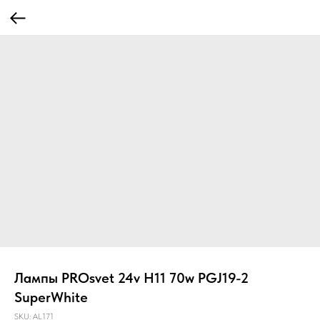
Лампы PROsvet 24v H11 70w PGJ19-2
SuperWhite
SKU:
AL171