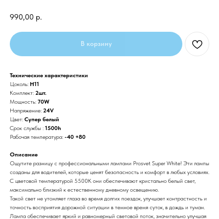
990,00
р.
В корзину
Технические характеристики
Цоколь:
H11
Комплект:
2шт.
Мощность:
70W
Напряжение:
24V
Цвет:
Супер белый
Срок службы :
1500h
Рабочая температура:
-40 +80
Описание
Ощутите разницу с профессиональными лампами Prosvet Super White! Эти лампы
созданы для водителей, которые ценят безопасность и комфорт в любых условиях.
С цветовой температурой 5500К они обеспечивают кристально белый свет,
максимально близкий к естественному дневному освещению.
Такой свет не утомляет глаза во время долгих поездок, улучшает контрастность и
точность восприятия дорожной ситуации в темное время суток, в дождь и туман.
Лампа обеспечивает яркий и равномерный световой поток, значительно улучшая