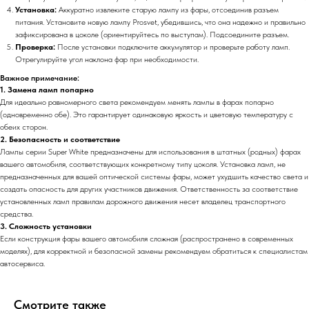
Установка:
Аккуратно извлеките старую лампу из фары, отсоединив разъем
питания. Установите новую лампу Prosvet, убедившись, что она надежно и правильно
зафиксирована в цоколе (ориентируйтесь по выступам). Подсоедините разъем.
Проверка:
После установки подключите аккумулятор и проверьте работу ламп.
Отрегулируйте угол наклона фар при необходимости.
Важное примечание:
1. Замена ламп попарно
Для идеально равномерного света рекомендуем менять лампы в фарах попарно
(одновременно обе). Это гарантирует одинаковую яркость и цветовую температуру с
обеих сторон.
2. Безопасность и соответствие
Лампы серии Super White предназначены для использования в штатных (родных) фарах
вашего автомобиля, соответствующих конкретному типу цоколя. Установка ламп, не
предназначенных для вашей оптической системы фары, может ухудшить качество света и
создать опасность для других участников движения. Ответственность за соответствие
установленных ламп правилам дорожного движения несет владелец транспортного
средства.
3. Сложность установки
Если конструкция фары вашего автомобиля сложная (распространено в современных
моделях), для корректной и безопасной замены рекомендуем обратиться к специалистам
автосервиса.
Смотрите также