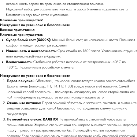
освещенность дороги по сравнению со стандартными лампами.
Идеальный выбор для замены штатных ламп в фарах ближнего и дальнего света.
Комплект из двух ламп готов к установке.
Ключевые преимущества:
Инструкция по установке и безопасности
Важное примечание:
Ключевые преимущества:
Супер белый свет (5500К):
Мощный белый свет, не искажающий цвета. Повышает
комфорт и концентрацию при вождении.
Надежность и долговечность:
Срок службы до 1500 часов. Усиленная конструкция
нити накала устойчива к вибрациям.
Всепогодность:
Стабильная работа в диапазоне от экстремальных -40°C до
+80°C. Незаменимы в российском климате.
Инструкция по установке и безопасности
Перед покупкой:
Убедитесь, что модель соответствует цоколю вашего автомобиля.
Цоколь лампы (например, H1, H4, H7, HB3) всегда указан в её названии. Самый
надежный способ проверить — посмотреть маркировку на цоколе старой лампы или
найти информацию в руководстве по эксплуатации вашего авто.
Отключите питание:
Перед заменой обязательно заглушите двигатель и выключите
внешнее освещение. Для полной безопасности отсоедините клемму «минус» от
аккумулятора.
Не касайтесь стекла:
ВАЖНО!
Не прикасайтесь к стеклянной колбе лампы
голыми пальцами. Жировые следы от кожи при нагреве вызывают локальный перегрев
и могут привести к растрескиванию колбы. Используйте чистые перчатки или
салфетку. Если случайно коснулись, тщательно протрите колбу спиртовой салфеткой.