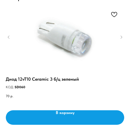
Диод 12vT10 Ceramic 3 б/ц зеленый
Ди
КОД:
SD060
КО
70
р.
20
В корзину