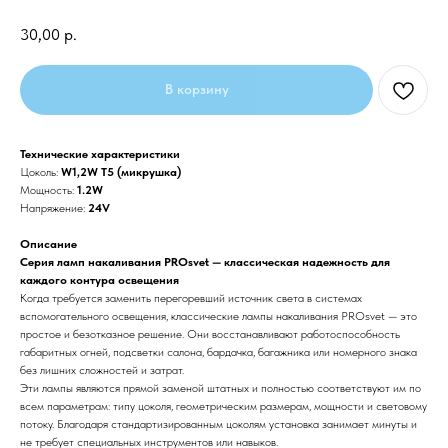
30,00
р.
В корзину
Технические характеристики
Цоколь:
W1,2W T5 (микрушка)
Мощность:
1.2W
Напряжение:
24V
Описание
Серия ламп накаливания PROsvet — классическая надежность для
каждого контура освещения
Когда требуется заменить перегоревший источник света в системах
вспомогательного освещения, классические лампы накаливания PROsvet — это
простое и безотказное решение. Они восстанавливают работоспособность
габаритных огней, подсветки салона, бардачка, багажника или номерного знака
без лишних сложностей и затрат.
Эти лампы являются прямой заменой штатных и полностью соответствуют им по
всем параметрам: типу цоколя, геометрическим размерам, мощности и световому
потоку. Благодаря стандартизированным цоколям установка занимает минуты и
не требует специальных инструментов или навыков.