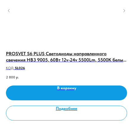
4
PROSVET S6 PLUS Светодиоды направленного
Св
свечения HB3 9005, 60Вт 12v-24v 5500Lm, 5500K белый
30
цвет
КОД:
SL026
КО
2 800
р.
25
В корзину
Подробнее