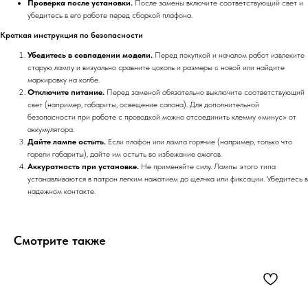
Проверка после установки.
После замены включите соответствующий свет и
убедитесь в его работе перед сборкой плафона.
Краткая инструкция по безопасности
Убедитесь в совпадении модели.
Перед покупкой и началом работ извлеките
старую лампу и визуально сравните цоколь и размеры с новой или найдите
маркировку на колбе.
Отключите питание.
Перед заменой обязательно выключите соответствующий
свет (например, габариты, освещение салона). Для дополнительной
безопасности при работе с проводкой можно отсоединить клемму «минус» от
аккумулятора.
Дайте лампе остыть.
Если плафон или лампа горячие (например, только что
горели габариты), дайте им остыть во избежание ожогов.
Аккуратность при установке.
Не применяйте силу. Лампы этого типа
устанавливаются в патрон легким нажатием до щелчка или фиксации. Убедитесь в
надежном контакте.
Смотрите также