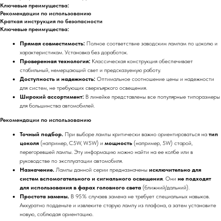
Ключевые преимущества:
Рекомендации по использованию
Краткая инструкция по безопасности
Ключевые преимущества:
Прямая совместимость:
Полное соответствие заводским лампам по цоколю и
характеристикам. Установка без доработок.
Проверенная технология:
Классическая конструкция обеспечивает
стабильный, немерцающий свет и предсказуемую работу.
Доступность и надежность:
Оптимальное соотношение цены и надежности
для систем, не требующих сверхъяркого освещения.
Широкий ассортимент:
В линейке представлены все популярные типоразмеры
для большинства автомобилей.
Рекомендации по использованию
Точный подбор.
При выборе лампы критически важно ориентироваться на
тип
цоколя
(например, C5W, W5W) и
мощность
(например, 5W) старой,
перегоревшей лампы. Эту информацию можно найти на ее колбе или в
руководстве по эксплуатации автомобиля.
Назначение.
Лампы данной серии предназначены
исключительно для
систем вспомогательного и сигнального освещения
. Они
не подходят
для использования в фарах головного света
(ближний/дальний).
Простота замены.
В 95% случаев замена не требует специальных навыков.
Аккуратно подденьте и извлеките старую лампу из плафона, а затем установите
новую, соблюдая ориентацию.