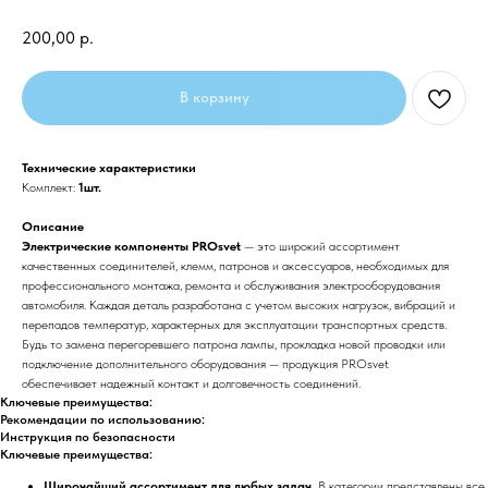
200,00
р.
В корзину
Технические характеристики
Комплект:
1шт.
Описание
Электрические компоненты PROsvet
— это широкий ассортимент
качественных соединителей, клемм, патронов и аксессуаров, необходимых для
профессионального монтажа, ремонта и обслуживания электрооборудования
автомобиля. Каждая деталь разработана с учетом высоких нагрузок, вибраций и
перепадов температур, характерных для эксплуатации транспортных средств.
Будь то замена перегоревшего патрона лампы, прокладка новой проводки или
подключение дополнительного оборудования — продукция PROsvet
обеспечивает надежный контакт и долговечность соединений.
Ключевые преимущества:
Рекомендации по использованию:
Инструкция по безопасности
Ключевые преимущества:
Широчайший ассортимент для любых задач.
В категории представлены все