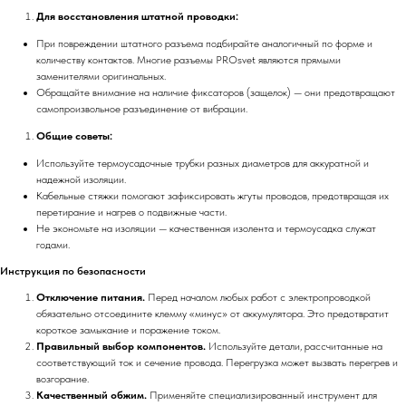
Для восстановления штатной проводки:
При повреждении штатного разъема подбирайте аналогичный по форме и
количеству контактов. Многие разъемы PROsvet являются прямыми
заменителями оригинальных.
Обращайте внимание на наличие фиксаторов (защелок) — они предотвращают
самопроизвольное разъединение от вибрации.
Общие советы:
Используйте термоусадочные трубки разных диаметров для аккуратной и
надежной изоляции.
Кабельные стяжки помогают зафиксировать жгуты проводов, предотвращая их
перетирание и нагрев о подвижные части.
Не экономьте на изоляции — качественная изолента и термоусадка служат
годами.
Инструкция по безопасности
Отключение питания.
Перед началом любых работ с электропроводкой
обязательно отсоедините клемму «минус» от аккумулятора. Это предотвратит
короткое замыкание и поражение током.
Правильный выбор компонентов.
Используйте детали, рассчитанные на
соответствующий ток и сечение провода. Перегрузка может вызвать перегрев и
возгорание.
Качественный обжим.
Применяйте специализированный инструмент для