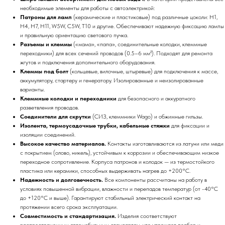
необходимые элементы для работы с автоэлектрикой:
Патроны для ламп
(керамические и пластиковые) под различные цоколи: H1,
H4, H7, H11, W5W, C5W, T10 и другие. Обеспечивают надежную фиксацию лампы
и правильную ориентацию светового пучка.
Разъемы и клеммы
(«мама», «папа», соединительные колодки, клеммные
переходники) для всех сечений проводов (0.5–6 мм²). Подходят для ремонта
жгутов и подключения дополнительного оборудования.
Клеммы под болт
(кольцевые, вилочные, штыревые) для подключения к массе,
аккумулятору, стартеру и генератору. Изолированные и неизолированные
варианты.
Клеммные колодки и переходники
для безопасного и аккуратного
разветвления проводов.
Соединители для скрутки
(СИЗ, клеммники Wago) и обжимные гильзы.
Изолента, термоусадочные трубки, кабельные стяжки
для фиксации и
изоляции соединений.
Высокое качество материалов.
Контакты изготавливаются из латуни или меди
с покрытием (олово, никель), устойчивым к коррозии и обеспечивающим низкое
переходное сопротивление. Корпуса патронов и колодок — из термостойкого
пластика или керамики, способных выдерживать нагрев до +200°C.
Надежность и долговечность.
Все компоненты рассчитаны на работу в
условиях повышенной вибрации, влажности и перепадов температур (от -40°C
до +120°C и выше). Гарантируют стабильный электрический контакт на
протяжении всего срока эксплуатации.
Совместимость и стандартизация.
Изделия соответствуют
распространенным автомобильным стандартам, что упрощает подбор и