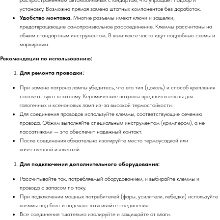
установку. Возможна прямая замена штатных компонентов без доработок.
Удобство монтажа.
Многие разъемы имеют ключи и защелки,
предотвращающие самопроизвольное рассоединение. Клеммы рассчитаны на
обжим стандартным инструментом. В комплекте часто идут подробные схемы и
маркировка.
Рекомендации по использованию:
Для ремонта проводки:
При замене патрона лампы убедитесь, что его тип (цоколь) и способ крепления
соответствуют штатному. Керамические патроны предпочтительны для
галогенных и ксеноновых ламп из-за высокой термостойкости.
Для соединения проводов используйте клеммы, соответствующие сечению
провода. Обжим выполняйте специальным инструментом (кримпером), а не
пассатижами — это обеспечит надежный контакт.
После соединения обязательно изолируйте место термоусадкой или
качественной изолентой.
Для подключения дополнительного оборудования:
Рассчитывайте ток, потребляемый оборудованием, и выбирайте клеммы и
провода с запасом по току.
При подключении мощных потребителей (фары, усилители, лебедки) используйте
клеммы под болт и надежно затягивайте соединения.
Все соединения тщательно изолируйте и защищайте от влаги.