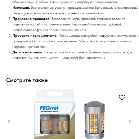
обжима клемм. Слабый обжим приведет к нагреву и потере контакта.
Изоляция.
Все оголенные участки проводов должны быть надежно изолированы.
Не допускайте касания проводов с разными потенциалами.
Прокладка проводов.
Закрепляйте жгуты проводов стяжками вдали от
подвижных частей и источников тепла (выхлопной коллектор, турбина).
Используйте гофру для дополнительной защиты.
Проверка после монтажа.
После завершения работ подключите аккумулятор и
проверьте работоспособность всех цепей. Убедитесь в отсутствии искрения,
нагрева и запаха гари.
Дети и животные.
Храните мелкие компоненты (клеммы, предохранители) в
недоступном для детей месте — они могут быть проглочены.
Смотрите также