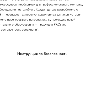
 аксессуаров, необхоимых для профессионального монтажа,
борудования автомобиля. Каждая деталь разработана с
й и перепадов температур, характерных для эксплуатации
амена перегоревшего патрона лампы, прокладка новой
ительного оборудования — продукция PROsvet
 долговечность соединений.
Инструкция по безопасности