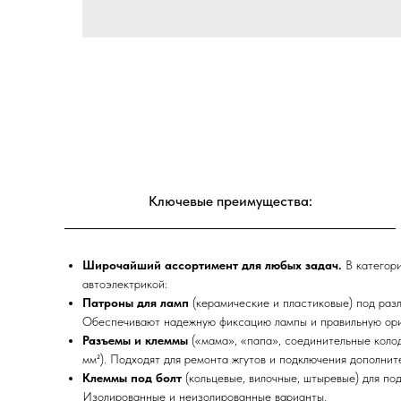
Ключевые преимущества:
Широчайший ассортимент для любых задач.
В категори
автоэлектрикой:
Патроны для ламп
(керамические и пластиковые) под разл
Обеспечивают надежную фиксацию лампы и правильную ори
Разъемы и клеммы
(«мама», «папа», соединительные колод
мм²). Подходят для ремонта жгутов и подключения дополнит
Клеммы под болт
(кольцевые, вилочные, штыревые) для под
Изолированные и неизолированные варианты.