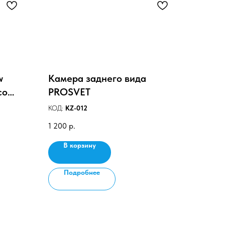
w
Камера заднего вида
со
PROSVET
КОД:
KZ-012
1 200
р.
В корзину
Подробнее