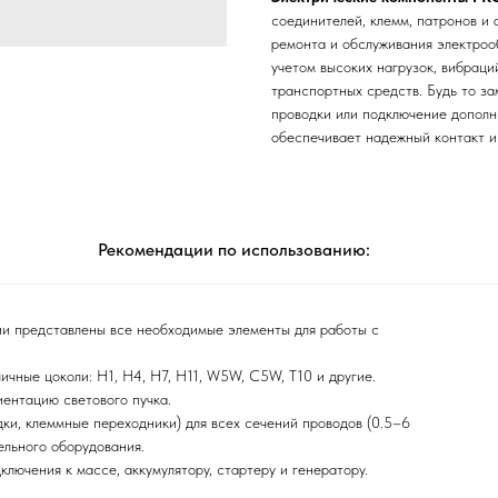
соединителей, клемм, патронов и
ремонта и обслуживания электроо
учетом высоких нагрузок, вибраци
транспортных средств. Будь то з
проводки или подключение дополн
обеспечивает надежный контакт и
Рекомендации по использованию:
и представлены все необходимые элементы для работы с
ичные цоколи: H1, H4, H7, H11, W5W, C5W, T10 и другие.
ентацию светового пучка.
ки, клеммные переходники) для всех сечений проводов (0.5–6
ельного оборудования.
ключения к массе, аккумулятору, стартеру и генератору.