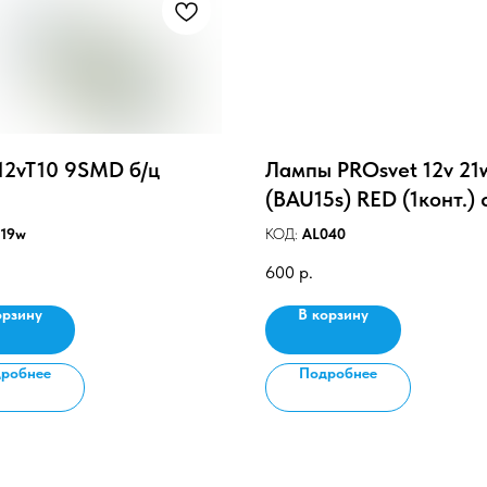
12vT10 9SMD б/ц
Лампы PROsvet 12v 21
(BAU15s) RED (1конт.) 
смещ. цок.
19w
КОД:
AL040
600
р.
орзину
В корзину
робнее
Подробнее