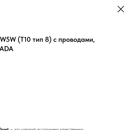
W5W (Т10 тип 8) с проводами,
YADA
Osvet
— это широкий ассортимент качественных