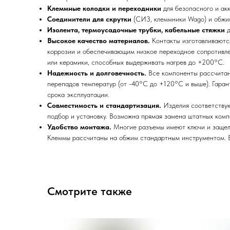
Клеммные колодки и переходники
для безопасного и акк
Соединители для скрутки
(СИЗ, клеммники Wago) и обжи
Изолента, термоусадочные трубки, кабельные стяжки
д
Высокое качество материалов.
Контакты изготавливаются
коррозии и обеспечивающим низкое переходное сопротивле
или керамики, способных выдерживать нагрев до +200°C.
Надежность и долговечность.
Все компоненты рассчитаны
перепадов температур (от -40°C до +120°C и выше). Гаран
срока эксплуатации.
Совместимость и стандартизация.
Изделия соответствую
подбор и установку. Возможна прямая замена штатных комп
Удобство монтажа.
Многие разъемы имеют ключи и защел
Клеммы рассчитаны на обжим стандартным инструментом. В
Смотрите также