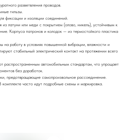
уратного разветвления проводов.
мные гильзы.
ля фиксации и изоляции соединений.
 из латуни или меди с покрытием (олово, никель), устойчивым к
ние. Корпуса патронов и колодок — из термостойкого пластика
 на работу в условиях повышенной вибрации, влажности и
тируют стабильный электрический контакт на протяжении всего
т распространенным автомобильным стандартам, что упрощает
онентов без доработок.
ки, предотвращающие самопроизвольное рассоединение.
 комплекте часто идут подробные схемы и маркировка.