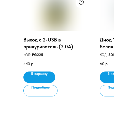
Выход с 2-USB в
Диод 
прикуриватель (3.0А)
белая
КОД:
PG225
КОД:
SD1
440
р.
60
р.
В корзину
В к
Подробнее
Под