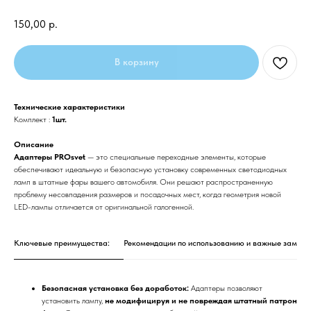
150,00
р.
В корзину
Технические характеристики
Комплект :
1шт.
Описание
Адаптеры PROsvet
— это специальные переходные элементы, которые
обеспечивают идеальную и безопасную установку современных светодиодных
ламп в штатные фары вашего автомобиля. Они решают распространенную
проблему несовпадения размеров и посадочных мест, когда геометрия новой
LED-лампы отличается от оригинальной галогенной.
Ключевые преимущества:
Рекомендации по использованию и важные заметк
Безопасная установка без доработок:
Адаптеры позволяют
установить лампу,
не модифицируя и не повреждая штатный патрон