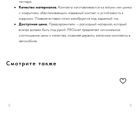
тестера.
Качество материалов.
Контакты изготавливаются из латуни или цинка
с покрытием, обеспечивающим надежный контакт и устойчивость к
коррозии. Плавкая вставка точно калибруется под заданный ток.
Доступная цена.
Предохранители — расходный материал, который
всегда должен быть под рукой. PROsvet предлагает оптимальное
соотношение цены и качества, позволяя держать запасные комплекты в
автомобиле.
Смотрите также