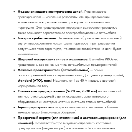
Надежная защита электрических цепей.
Главная задача
предохранителя — мгновенно разорвать цепь при превышении
номинального тока, возникающем при коротком замыкании или
перегрузке . Это предотвращает перегрев и возгорание проводки, а
также защищает дорогостоящее электрооборудование автомобиля.
Быстрое срабатывание.
Плавкая вставка (проволочка или пластина)
внутри предохранителя моментально перегорает при превышении
допустимого тока, гарантируя, что опасное воздействие на цепи будет
минимальным .
Широкий ассортимент типов и номиналов.
В линейке PROsvet
представлены все основные типы автомобильных предохранителей:
Ножевые предохранители (автомобильные)
— самый
распространенный тип в современных авто. Доступны в размерах:
mini,
standard (ATO), maxi
. Номиналы от 1 до 40 А и выше, с цветовой
маркировкой по току.
Стеклянные предохранители (5x20 мм, 6x30 мм)
— классический
тип, часто используемый в цепях освещения, дополнительного
оборудования и некоторых штатных системах старых автомобилей .
Термопредохранители
— для защиты цепей с высокими рабочими
температурами (например, в обогревах).
Прозрачный корпус (для стеклянных) и цветовая маркировка (для
ножевых).
Позволяют быстро визуально определить состояние
предохранителя (цел/перегорел) и его номинал без использования