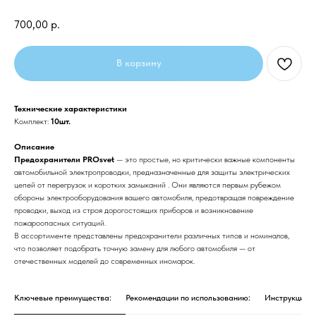
700,00
р.
В корзину
Технические характеристики
Комплект:
10шт.
Описание
Предохранители PROsvet
— это простые, но критически важные компоненты
автомобильной электропроводки, предназначенные для защиты электрических
цепей от перегрузок и коротких замыканий . Они являются первым рубежом
обороны электрооборудования вашего автомобиля, предотвращая повреждение
проводки, выход из строя дорогостоящих приборов и возникновение
пожароопасных ситуаций.
В ассортименте представлены предохранители различных типов и номиналов,
что позволяет подобрать точную замену для любого автомобиля — от
отечественных моделей до современных иномарок.
Ключевые преимущества:
Рекомендации по использованию:
Инструкция п