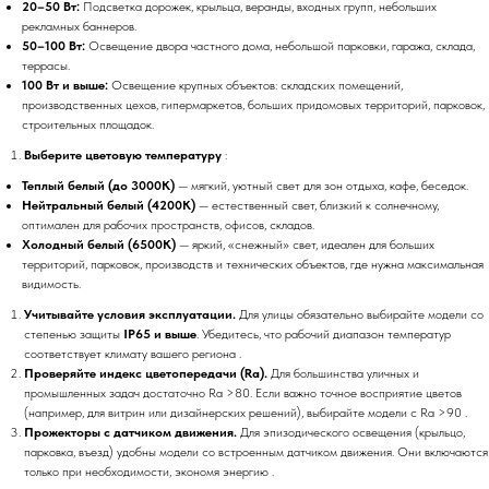
20–50 Вт:
Подсветка дорожек, крыльца, веранды, входных групп, небольших
рекламных баннеров.
50–100 Вт:
Освещение двора частного дома, небольшой парковки, гаража, склада,
террасы.
100 Вт и выше:
Освещение крупных объектов: складских помещений,
производственных цехов, гипермаркетов, больших придомовых территорий, парковок,
строительных площадок.
Выберите цветовую температуру
:
Теплый белый (до 3000К)
— мягкий, уютный свет для зон отдыха, кафе, беседок.
Нейтральный белый (4200К)
— естественный свет, близкий к солнечному,
оптимален для рабочих пространств, офисов, складов.
Холодный белый (6500К)
— яркий, «снежный» свет, идеален для больших
территорий, парковок, производств и технических объектов, где нужна максимальная
видимость.
Учитывайте условия эксплуатации.
Для улицы обязательно выбирайте модели со
степенью защиты
IP65 и выше
. Убедитесь, что рабочий диапазон температур
соответствует климату вашего региона .
Проверяйте индекс цветопередачи (Ra).
Для большинства уличных и
промышленных задач достаточно Ra >80. Если важно точное восприятие цветов
(например, для витрин или дизайнерских решений), выбирайте модели с Ra >90 .
Прожекторы с датчиком движения.
Для эпизодического освещения (крыльцо,
парковка, въезд) удобны модели со встроенным датчиком движения. Они включаются
только при необходимости, экономя энергию .