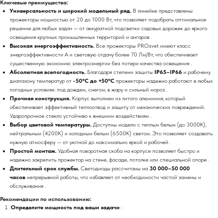
Ключевые преимущества:
Универсальность и широкий модельный ряд.
В линейке представлены
прожекторы мощностью от 20 до 1000 Вт, что позволяет подобрать оптимальное
решение для любых задач — от аккуратной подсветки садовых дорожек до яркого
освещения крупных промышленных территорий и ангаров .
Высокая энергоэффективность.
Все прожекторы PROsvet имеют класс
энергоэффективности А и световую отдачу более 70 Лм/Вт, что обеспечивает
существенную экономию электроэнергии без потери качества освещения .
Абсолютная всепогодность.
Благодаря степени защиты
IP65–IP66
и рабочему
диапазону температур от
-50°C до +50°C
прожекторы надежно работают в любых
погодных условиях: под дождем, снегом, в жару и сильный мороз .
Прочная конструкция.
Корпус выполнен из литого алюминия, который
обеспечивает эффективный теплоотвод и защиту от механических повреждений.
Ударопрочное стекло устойчиво к внешним воздействиям .
Выбор цветовой температуры.
Доступны модели с теплым белым (до 3000К),
нейтральным (4200К) и холодным белым (6500К) светом. Это позволяет создавать
нужную атмосферу — от уютной до максимально яркой и рабочей .
Простой монтаж.
Удобная поворотная скоба на корпусе позволяет быстро и
надежно закрепить прожектор на стене, фасаде, потолке или специальной опоре .
Длительный срок службы.
Светодиоды рассчитаны на
30 000–50 000
часов
непрерывной работы, что избавляет от необходимости частой замены и
обслуживания .
Рекомендации по использованию:
Определите мощность под ваши задачи
: