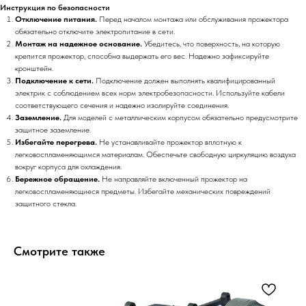
Инструкция по безопасности
Отключение питания.
Перед началом монтажа или обслуживания прожектора
обязательно отключите электропитание в сети.
Монтаж на надежное основание.
Убедитесь, что поверхность, на которую
крепится прожектор, способна выдержать его вес. Надежно зафиксируйте
кронштейн.
Подключение к сети.
Подключение должен выполнять квалифицированный
электрик с соблюдением всех норм электробезопасности. Используйте кабели
соответствующего сечения и надежно изолируйте соединения.
Заземление.
Для моделей с металлическим корпусом обязательно предусмотрите
защитное заземление.
Избегайте перегрева.
Не устанавливайте прожектор вплотную к
легковоспламеняющимся материалам. Обеспечьте свободную циркуляцию воздуха
вокруг корпуса для охлаждения.
Бережное обращение.
Не направляйте включенный прожектор на
легковоспламеняющиеся предметы. Избегайте механических повреждений
защитного стекла.
Смотрите также