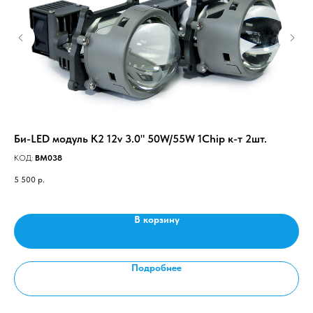
H27
Би-LED модуль K2 12v 3.0" 50W/55W 1Chip к-т 2шт.
Вр
во
КОД:
BM038
КО
5 500
р.
55
В корзину
Подробнее