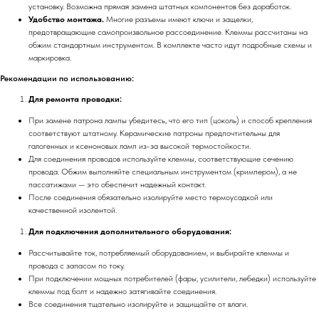
установку. Возможна прямая замена штатных компонентов без доработок.
Удобство монтажа.
Многие разъемы имеют ключи и защелки,
предотвращающие самопроизвольное рассоединение. Клеммы рассчитаны на
обжим стандартным инструментом. В комплекте часто идут подробные схемы и
маркировка.
Рекомендации по использованию:
Для ремонта проводки:
При замене патрона лампы убедитесь, что его тип (цоколь) и способ крепления
соответствуют штатному. Керамические патроны предпочтительны для
галогенных и ксеноновых ламп из-за высокой термостойкости.
Для соединения проводов используйте клеммы, соответствующие сечению
провода. Обжим выполняйте специальным инструментом (кримпером), а не
пассатижами — это обеспечит надежный контакт.
После соединения обязательно изолируйте место термоусадкой или
качественной изолентой.
Для подключения дополнительного оборудования:
Рассчитывайте ток, потребляемый оборудованием, и выбирайте клеммы и
провода с запасом по току.
При подключении мощных потребителей (фары, усилители, лебедки) используйте
клеммы под болт и надежно затягивайте соединения.
Все соединения тщательно изолируйте и защищайте от влаги.