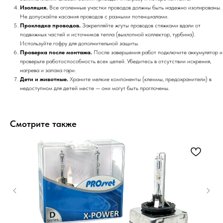
Изоляция.
Все оголенные участки проводов должны быть надежно изолированы.
Не допускайте касания проводов с разными потенциалами.
Прокладка проводов.
Закрепляйте жгуты проводов стяжками вдали от
подвижных частей и источников тепла (выхлопной коллектор, турбина).
Используйте гофру для дополнительной защиты.
Проверка после монтажа.
После завершения работ подключите аккумулятор и
проверьте работоспособность всех цепей. Убедитесь в отсутствии искрения,
нагрева и запаха гари.
Дети и животные.
Храните мелкие компоненты (клеммы, предохранители) в
недоступном для детей месте — они могут быть проглочены.
Смотрите также