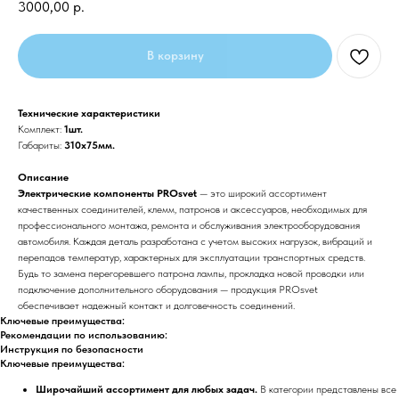
3000,00
р.
В корзину
Технические характеристики
Комплект:
1шт.
Габариты:
310x75мм.
Описание
Электрические компоненты PROsvet
— это широкий ассортимент
качественных соединителей, клемм, патронов и аксессуаров, необходимых для
профессионального монтажа, ремонта и обслуживания электрооборудования
автомобиля. Каждая деталь разработана с учетом высоких нагрузок, вибраций и
перепадов температур, характерных для эксплуатации транспортных средств.
Будь то замена перегоревшего патрона лампы, прокладка новой проводки или
подключение дополнительного оборудования — продукция PROsvet
обеспечивает надежный контакт и долговечность соединений.
Ключевые преимущества:
Рекомендации по использованию:
Инструкция по безопасности
Ключевые преимущества:
Широчайший ассортимент для любых задач.
В категории представлены все