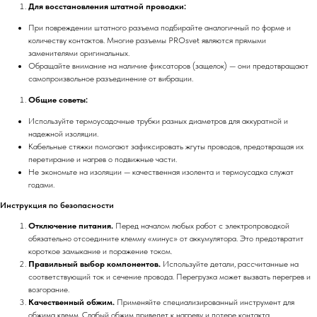
Для восстановления штатной проводки:
При повреждении штатного разъема подбирайте аналогичный по форме и
количеству контактов. Многие разъемы PROsvet являются прямыми
заменителями оригинальных.
Обращайте внимание на наличие фиксаторов (защелок) — они предотвращают
самопроизвольное разъединение от вибрации.
Общие советы:
Используйте термоусадочные трубки разных диаметров для аккуратной и
надежной изоляции.
Кабельные стяжки помогают зафиксировать жгуты проводов, предотвращая их
перетирание и нагрев о подвижные части.
Не экономьте на изоляции — качественная изолента и термоусадка служат
годами.
Инструкция по безопасности
Отключение питания.
Перед началом любых работ с электропроводкой
обязательно отсоедините клемму «минус» от аккумулятора. Это предотвратит
короткое замыкание и поражение током.
Правильный выбор компонентов.
Используйте детали, рассчитанные на
соответствующий ток и сечение провода. Перегрузка может вызвать перегрев и
возгорание.
Качественный обжим.
Применяйте специализированный инструмент для
обжима клемм. Слабый обжим приведет к нагреву и потере контакта.