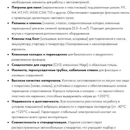
необходимые элементы для работы с автоэлектрикой:
Патроны для ламп
(керамические и пластиковые) под различные цоколи: H1,
H4, H7, H11, W5W, C5W, T10 и другие. Обеспечивают надежную фиксацию лампы
и правильную ориентацию светового пучка.
Разъемы и клеммы
(«мама», «папа», соединительные колодки, клеммные
переходники) для всех сечений проводов (0.5–6 мм²). Подходят для ремонта
жгутов и подключения дополнительного оборудования.
Клеммы под болт
(кольцевые, вилочные, штыревые) для подключения к массе,
аккумулятору, стартеру и генератору. Изолированные и неизолированные
варианты.
Клеммные колодки и переходники
для безопасного и аккуратного
разветвления проводов.
Соединители для скрутки
(СИЗ, клеммники Wago) и обжимные гильзы.
Изолента, термоусадочные трубки, кабельные стяжки
для фиксации и
изоляции соединений.
Высокое качество материалов.
Контакты изготавливаются из латуни или меди
с покрытием (олово, никель), устойчивым к коррозии и обеспечивающим низкое
переходное сопротивление. Корпуса патронов и колодок — из термостойкого
пластика или керамики, способных выдерживать нагрев до +200°C.
Надежность и долговечность.
Все компоненты рассчитаны на работу в
условиях повышенной вибрации, влажности и перепадов температур (от -40°C
до +120°C и выше). Гарантируют стабильный электрический контакт на
протяжении всего срока эксплуатации.
Совместимость и стандартизация.
Изделия соответствуют
распространенным автомобильным стандартам, что упрощает подбор и