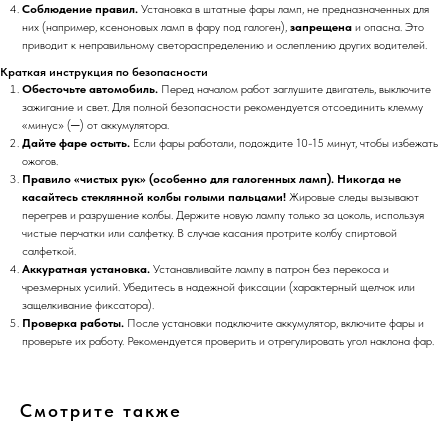
Соблюдение правил.
Установка в штатные фары ламп, не предназначенных для
них (например, ксеноновых ламп в фару под галоген),
запрещена
и опасна. Это
приводит к неправильному светораспределению и ослеплению других водителей.
Краткая инструкция по безопасности
Обесточьте автомобиль.
Перед началом работ заглушите двигатель, выключите
зажигание и свет. Для полной безопасности рекомендуется отсоединить клемму
«минус» (─) от аккумулятора.
Дайте фаре остыть.
Если фары работали, подождите 10-15 минут, чтобы избежать
ожогов.
Правило «чистых рук» (особенно для галогенных ламп).
Никогда не
касайтесь стеклянной колбы голыми пальцами!
Жировые следы вызывают
перегрев и разрушение колбы. Держите новую лампу только за цоколь, используя
чистые перчатки или салфетку. В случае касания протрите колбу спиртовой
салфеткой.
Аккуратная установка.
Устанавливайте лампу в патрон без перекоса и
чрезмерных усилий. Убедитесь в надежной фиксации (характерный щелчок или
защелкивание фиксатора).
Проверка работы.
После установки подключите аккумулятор, включите фары и
проверьте их работу. Рекомендуется проверить и отрегулировать угол наклона фар.
Смотрите также