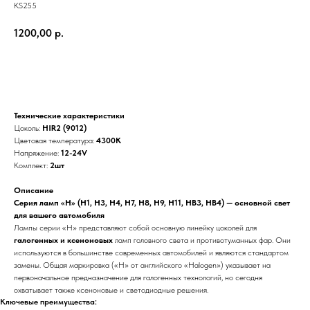
KS255
1200,00
р.
В корзину
Технические характеристики
Цоколь:
HIR2 (9012)
Цветовая температура:
4300К
Напряжение:
12-24V
Комплект:
2шт
Описание
Серия ламп «H» (H1, H3, H4, H7, H8, H9, H11, HB3, HB4) — основной свет
для вашего автомобиля
Лампы серии «H» представляют собой основную линейку цоколей для
галогенных и ксеноновых
ламп головного света и противотуманных фар. Они
используются в большинстве современных автомобилей и являются стандартом
замены. Общая маркировка («H» от английского «Halogen») указывает на
первоначальное предназначение для галогенных технологий, но сегодня
охватывает также ксеноновые и светодиодные решения.
Ключевые преимущества: