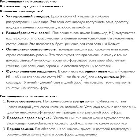
Рекомендации по использованию
Краткая инструкция по безопасности
Ключевые преимущества:
Универсальный стандарт.
Цоколи серии «H» являются наиболее
распространенными в мире. Это означает широкую доступность ламп, простоту
подбора и замены практически для любого автомобиля.
Разнообразие технологий.
Под одним типом цоколя (например, H7) выпускаются
лампы разного типа: классические галогенные, яркие ксеноновые или экономичные
светодиодные. Это позволяет выбрать решение под свои задачи и бюджет.
Оптимальная совместимость.
Геометрия цоколя и расположение нити накала
строго стандартизированы. Это гарантирует, что при замене на лампу с тем же
цоколем световой пучок будет правильно фокусироваться в фаре, обеспечивая
качественное освещение дороги и не ослепляя встречных водителей.
Функциональное разделение.
В серии есть как
однонитевые
лампы (например,
H1 — обычно для дальнего света, H7 — для ближнего), так и
двухнитевые
(H4 —
совмещает ближний и дальний свет в одной фаре), что позволяет точно повторить
конструкцию штатной фары.
Рекомендации по использованию
Точное соответствие.
При замене лампы
всегда
ориентируйтесь на тот тип
цоколя, который установлен на вашем автомобиле. Установка лампы с неподходящим
цоколем невозможна физически или приведет к неправильной работе фары.
Проверка перед покупкой.
Узнать точный тип цоколя можно в руководстве по
эксплуатации автомобиля, на упаковке старой лампы или на самом ее корпусе.
Парная замена.
Для обеспечения одинаковой яркости и цветовой температуры
рекомендуется менять лампы в обеих фарах одновременно.