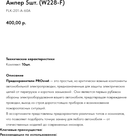
Ампер 5шт. (W228-F)
FLK-201-A-60A
400,00
р.
В корзину
Технические характеристики
Комплект:
10шт.
Описание
Предохранители PROsvet
— это простые, но критически важные компоненты
автомобильной электропроводки, предназначенные для защиты электрических
цепей от перегрузок и коротких замыканий . Они являются первым рубежом
обороны электрооборудования вашего автомобиля, предотвращая повреждение
проводки, выход из строя дорогостоящих приборов и возникновение
пожароопасных ситуаций.
В ассортименте представлены предохранители различных типов и номиналов,
что позволяет подобрать точную замену для любого автомобиля — от
отечественных моделей до современных иномарок.
Ключевые преимущества:
Рекомендации по использованию: