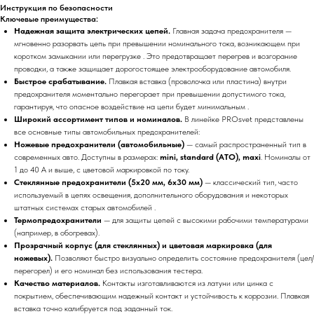
Инструкция по безопасности
Ключевые преимущества:
Надежная защита электрических цепей.
Главная задача предохранителя —
мгновенно разорвать цепь при превышении номинального тока, возникающем при
коротком замыкании или перегрузке . Это предотвращает перегрев и возгорание
проводки, а также защищает дорогостоящее электрооборудование автомобиля.
Быстрое срабатывание.
Плавкая вставка (проволочка или пластина) внутри
предохранителя моментально перегорает при превышении допустимого тока,
гарантируя, что опасное воздействие на цепи будет минимальным .
Широкий ассортимент типов и номиналов.
В линейке PROsvet представлены
все основные типы автомобильных предохранителей:
Ножевые предохранители (автомобильные)
— самый распространенный тип в
современных авто. Доступны в размерах:
mini, standard (ATO), maxi
. Номиналы от
1 до 40 А и выше, с цветовой маркировкой по току.
Стеклянные предохранители (5x20 мм, 6x30 мм)
— классический тип, часто
используемый в цепях освещения, дополнительного оборудования и некоторых
штатных системах старых автомобилей .
Термопредохранители
— для защиты цепей с высокими рабочими температурами
(например, в обогревах).
Прозрачный корпус (для стеклянных) и цветовая маркировка (для
ножевых).
Позволяют быстро визуально определить состояние предохранителя (цел/
перегорел) и его номинал без использования тестера.
Качество материалов.
Контакты изготавливаются из латуни или цинка с
покрытием, обеспечивающим надежный контакт и устойчивость к коррозии. Плавкая
вставка точно калибруется под заданный ток.