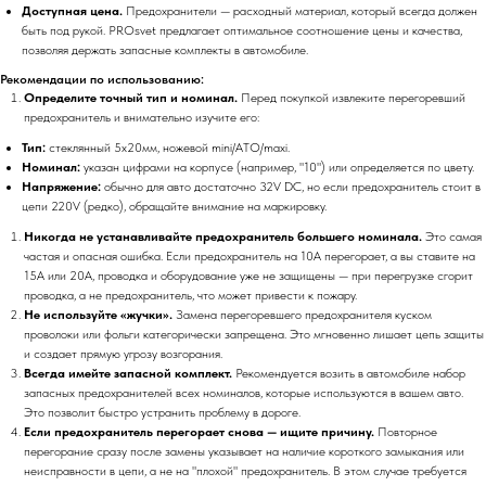
Доступная цена.
Предохранители — расходный материал, который всегда должен
быть под рукой. PROsvet предлагает оптимальное соотношение цены и качества,
позволяя держать запасные комплекты в автомобиле.
Рекомендации по использованию:
Определите точный тип и номинал.
Перед покупкой извлеките перегоревший
предохранитель и внимательно изучите его:
Тип:
стеклянный 5x20мм, ножевой mini/ATO/maxi.
Номинал:
указан цифрами на корпусе (например, "10") или определяется по цвету.
Напряжение:
обычно для авто достаточно 32V DC, но если предохранитель стоит в
цепи 220V (редко), обращайте внимание на маркировку.
Никогда не устанавливайте предохранитель большего номинала.
Это самая
частая и опасная ошибка. Если предохранитель на 10А перегорает, а вы ставите на
15А или 20А, проводка и оборудование уже не защищены — при перегрузке сгорит
проводка, а не предохранитель, что может привести к пожару.
Не используйте «жучки».
Замена перегоревшего предохранителя куском
проволоки или фольги категорически запрещена. Это мгновенно лишает цепь защиты
и создает прямую угрозу возгорания.
Всегда имейте запасной комплект.
Рекомендуется возить в автомобиле набор
запасных предохранителей всех номиналов, которые используются в вашем авто.
Это позволит быстро устранить проблему в дороге.
Если предохранитель перегорает снова — ищите причину.
Повторное
перегорание сразу после замены указывает на наличие короткого замыкания или
неисправности в цепи, а не на "плохой" предохранитель. В этом случае требуется