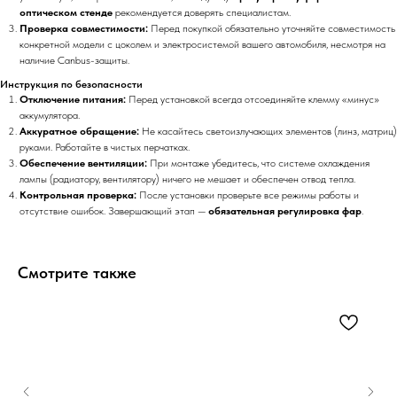
оптическом стенде
рекомендуется доверять специалистам.
Проверка совместимости:
Перед покупкой обязательно уточняйте совместимость
конкретной модели с цоколем и электросистемой вашего автомобиля, несмотря на
наличие Canbus-защиты.
Инструкция по безопасности
Отключение питания:
Перед установкой всегда отсоединяйте клемму «минус»
аккумулятора.
Аккуратное обращение:
Не касайтесь светоизлучающих элементов (линз, матриц)
руками. Работайте в чистых перчатках.
Обеспечение вентиляции:
При монтаже убедитесь, что системе охлаждения
лампы (радиатору, вентилятору) ничего не мешает и обеспечен отвод тепла.
Контрольная проверка:
После установки проверьте все режимы работы и
отсутствие ошибок. Завершающий этап —
обязательная регулировка фар
.
Смотрите также