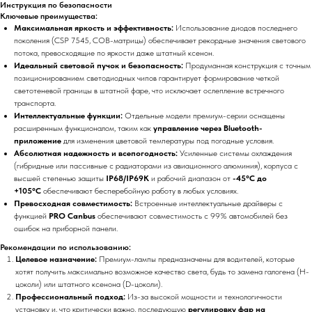
Инструкция по безопасности
Ключевые преимущества:
Максимальная яркость и эффективность:
Использование диодов последнего
поколения (CSP 7545, COB-матрицы) обеспечивает рекордные значения светового
потока, превосходящие по яркости даже штатный ксенон.
Идеальный световой пучок и безопасность:
Продуманная конструкция с точным
позиционированием светодиодных чипов гарантирует формирование четкой
светотеневой границы в штатной фаре, что исключает ослепление встречного
транспорта.
Интеллектуальные функции:
Отдельные модели премиум-серии оснащены
расширенным функционалом, таким как
управление через Bluetooth-
приложение
для изменения цветовой температуры под погодные условия.
Абсолютная надежность и всепогодность:
Усиленные системы охлаждения
(гибридные или пассивные с радиаторами из авиационного алюминия), корпуса с
высшей степенью защиты
IP68/IP69K
и рабочий диапазон от
-45°C до
+105°C
обеспечивают бесперебойную работу в любых условиях.
Превосходная совместимость:
Встроенные интеллектуальные драйверы с
функцией
PRO Canbus
обеспечивают совместимость с 99% автомобилей без
ошибок на приборной панели.
Рекомендации по использованию:
Целевое назначение:
Премиум-лампы предназначены для водителей, которые
хотят получить максимально возможное качество света, будь то замена галогена (H-
цоколи) или штатного ксенона (D-цоколи).
Профессиональный подход:
Из-за высокой мощности и технологичности
установку и, что критически важно, последующую
регулировку фар на