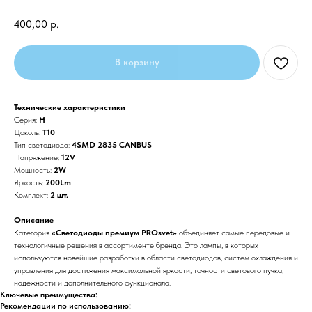
400,00
р.
В корзину
Технические характеристики
Серия:
H
Цоколь:
T10
Тип светодиода:
4SMD 2835 CANBUS
Напряжение:
12V
Мощность:
2W
Яркость:
200Lm
Комплект:
2 шт.
Описание
Категория
«Светодиоды премиум PROsvet»
объединяет самые передовые и
технологичные решения в ассортименте бренда. Это лампы, в которых
используются новейшие разработки в области светодиодов, систем охлаждения и
управления для достижения максимальной яркости, точности светового пучка,
надежности и дополнительного функционала.
Ключевые преимущества:
Рекомендации по использованию: