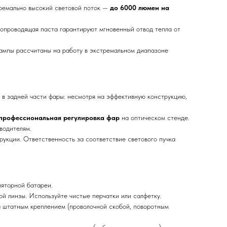
ремально высокий световой поток —
до 6000 люмен на
проводящая паста гарантируют мгновенный отвод тепла от
 Лампы рассчитаны на работу в экстремальном диапазоне
о в задней части фары: несмотря на эффективную конструкцию,
 профессиональная регулировка фар
на оптическом стенде.
водителям.
рукции. Ответственность за соответствие светового пучка
ляторной батареи.
 линзы. Используйте чистые перчатки или салфетку.
а штатным креплением (проволочной скобой, поворотным