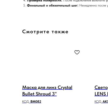
Проверка полярности:
После подключения включите фа
Финальный и обязательный шаг:
Немедленно после у
Смотрите также
Маска для линз Crystal
Свет
Bullet Shroud 3"
LENS 
Largu
КОД:
BM082
КОД:
AK