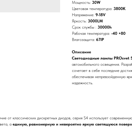
Мощность:
30W
Цветовая температура:
3800К
Напряжение:
9-18V
Яркость:
3000LM
Срок службы :
30000h
Рабочая температура:
-40 +80
Влагозащита:
67IP
Описание
Светодиодные лампы PROsvet 
автомобильного освещения. Разраб
сочетает в себе последние дости
обеспечивая непревзойденную ярк
надежность.
чие от классических дискретных диодов, серия S4 использует современн
вета, а
единую, равномерную и невероятно яркую светящуюся поверх