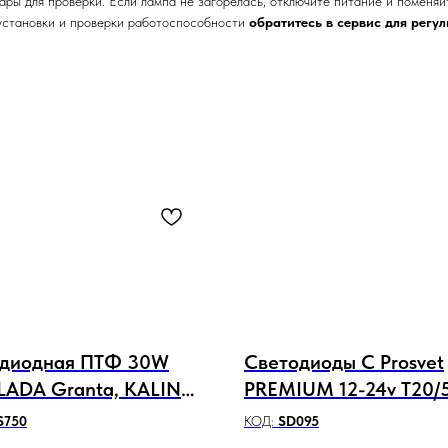
ры для проверки. Если лампа не загорелась, отключите питание и поменяй
становки и проверки работоспособности
обратитесь в сервис для регу
одиодная ПТФ 30W
Светодиоды C Prosvet
LADA Granta, KALINA,
PREMIUM 12-24v T20/
s 1,8" КОМПЛЕКТ
72SMD 3030 10/2.7W
S750
КОД:
SD095
1000/300Lm CANBUS