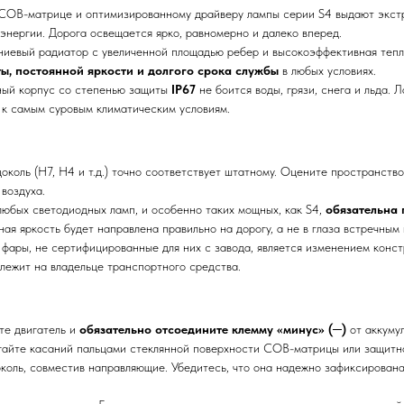
COB-матрице и оптимизированному драйверу лампы серии S4 выдают экст
 энергии. Дорога освещается ярко, равномерно и далеко вперед.
евый радиатор с увеличенной площадью ребер и высокоэффективная тепло
ы, постоянной яркости и долгого срока службы
в любых условиях.
ый корпус со степенью защиты
IP67
не боится воды, грязи, снега и льда.
и к самым суровым климатическим условиям.
околь (H7, H4 и т.д.) точно соответствует штатному. Оцените пространств
воздуха.
юбых светодиодных ламп, и особенно таких мощных, как S4,
обязательна
ая яркость будет направлена правильно на дорогу, а не в глаза встречным 
фары, не сертифицированные для них с завода, является изменением конст
ежит на владельце транспортного средства.
те двигатель и
обязательно отсоедините клемму «минус» (─)
от аккуму
айте касаний пальцами стеклянной поверхности COB-матрицы или защитной
околь, совместив направляющие. Убедитесь, что она надежно зафиксирован