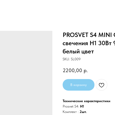
PROSVET S4 MINI 
свечения H1 30Вт
белый цвет
SKU:
SL009
2200,00
р.
В корзину
Технические характеристики
Prosvet S4:
H1
Комплект :
2шт.