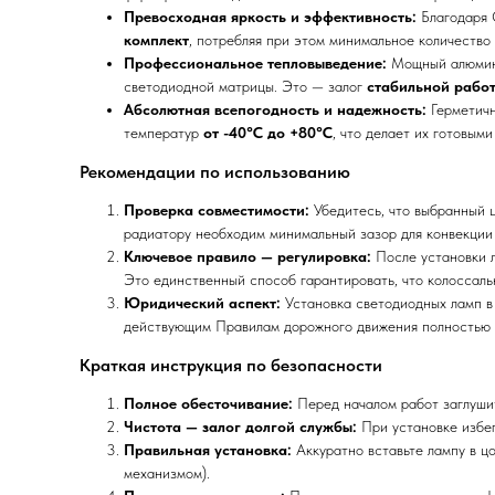
Превосходная яркость и эффективность:
Благодаря 
комплект
, потребляя при этом минимальное количество
Профессиональное тепловыведение:
Мощный алюмини
светодиодной матрицы. Это — залог
стабильной работ
Абсолютная всепогодность и надежность:
Герметичн
температур
от -40°C до +80°C
, что делает их готовым
Рекомендации по использованию
Проверка совместимости:
Убедитесь, что выбранный ц
радиатору необходим минимальный зазор для конвекции 
Ключевое правило — регулировка:
После установки л
Это единственный способ гарантировать, что колоссальн
Юридический аспект:
Установка светодиодных ламп в 
действующим Правилам дорожного движения полностью л
Краткая инструкция по безопасности
Полное обесточивание:
Перед началом работ заглуши
Чистота — залог долгой службы:
При установке избег
Правильная установка:
Аккуратно вставьте лампу в ц
механизмом).