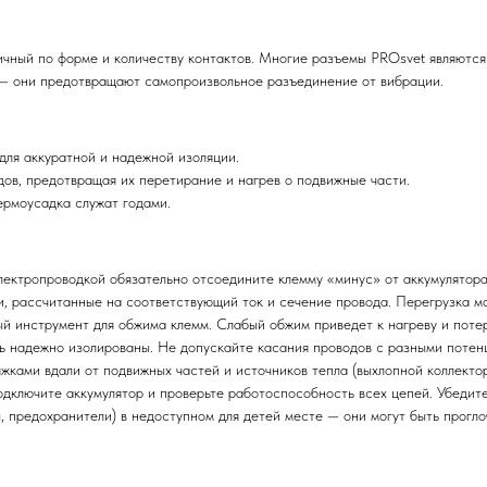
чный по форме и количеству контактов. Многие разъемы PROsvet являются
— они предотвращают самопроизвольное разъединение от вибрации.
для аккуратной и надежной изоляции.
ов, предотвращая их перетирание и нагрев о подвижные части.
ермоусадка служат годами.
ектропроводкой обязательно отсоедините клемму «минус» от аккумулятора
, рассчитанные на соответствующий ток и сечение провода. Перегрузка мо
 инструмент для обжима клемм. Слабый обжим приведет к нагреву и потер
ь надежно изолированы. Не допускайте касания проводов с разными потен
жками вдали от подвижных частей и источников тепла (выхлопной коллектор
ключите аккумулятор и проверьте работоспособность всех цепей. Убедитес
 предохранители) в недоступном для детей месте — они могут быть прогло