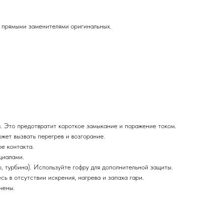
 прямыми заменителями оригинальных.
. Это предотвратит короткое замыкание и поражение током.
жет вызвать перегрев и возгорание.
е контакта.
циалами.
, турбина). Используйте гофру для дополнительной защиты.
ь в отсутствии искрения, нагрева и запаха гари.
чены.