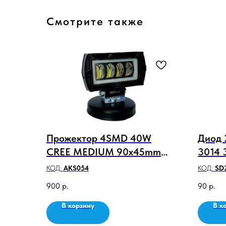
Смотрите также
Прожектор 4SMD 40W
Диод 
CREE MEDIUM 90x45mm
3014 
белый+оранжевый
КОД:
AKS054
КОД:
SD
900
р.
90
р.
В корзину
В к