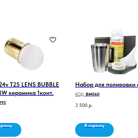
24v T25 LENS BUBBLE
Набор для полировки
3W керамика 1конт.
КОД:
BM060
293
3 500
р.
орзину
В корзину