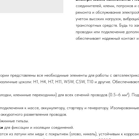
соединителей, клемм, патронов и
ремонта и обслуживания электроо
учетом высоких нагрузок, вибраци
транспортных средств. Будь то з
проводки или подключение дополн
обеспечивает надежный контакт и
ории представлены все необходимые элементы для работы с автоэлектрико
различные цоколи: H1, H4, H7, H11, W5W, C5W, T10 и другие. Обеспечива
лодки, клеммные переходники) для всех сечений проводов (0.5–6 мм²). По
 подключения к массе, аккумулятору, стартеру и генератору. Изолированны
 аккуратного разветвления проводов.
бжимные гильзы.
ки
для фиксации и изоляции соединений.
тся из латуни или меди с покрытием (олово, никель), устойчивым к корро