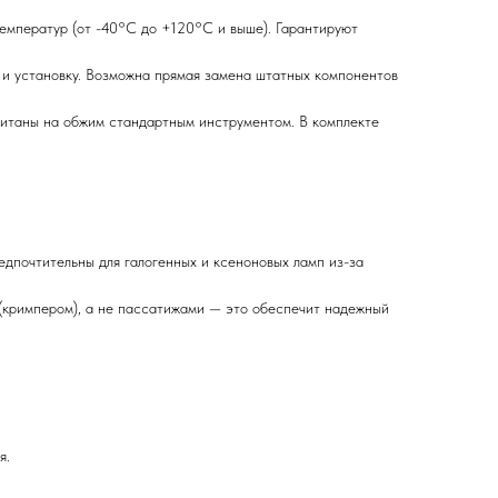
емператур (от -40°C до +120°C и выше). Гарантируют
и установку. Возможна прямая замена штатных компонентов
итаны на обжим стандартным инструментом. В комплекте
едпочтительны для галогенных и ксеноновых ламп из-за
(кримпером), а не пассатижами — это обеспечит надежный
я.