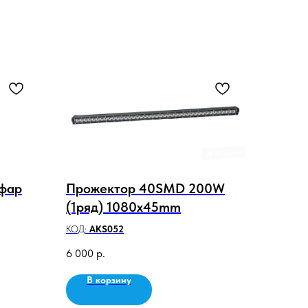
 фар
Прожектор 40SMD 200W
(1ряд) 1080x45mm
КОД:
AKS052
6 000
р.
В корзину