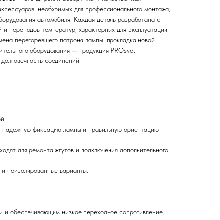
 аксессуаров, необхоимых для профессионального монтажа,
борудования автомобиля. Каждая деталь разработана с
й и перепадов температур, характерных для эксплуатации
амена перегоревшего патрона лампы, прокладка новой
ительного оборудования — продукция PROsvet
 долговечность соединений.
й:
ют надежную фиксацию лампы и правильную ориентацию
дходят для ремонта жгутов и подключения дополнительного
е и неизолированные варианты.
зии и обеспечивающим низкое переходное сопротивление.