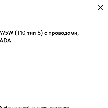
W5W (Т10 тип 6) с проводами,
YADA
Osvet
— это широкий ассортимент качественных