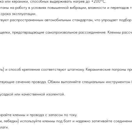
ка или керамики, способных выдерживать нагрев до +200°C.
аны на работу в условиях повышенной вибрации, влажности и перепадов т
 срока эксплуатации.
вуют распространенным автомобильным стандартам, что упрощает подбор 
щелки, предотвращающие самопроизвольное рассоединение. Клеммы рассч
оль) и способ крепления соответствуют штатному. Керамические патроны пр
ствующие сечению провода. Обжим выполняйте специальным инструментом 
усадкой или качественной изолентой.
ирайте клеммы и провода с запасом по току.
, лебедки) используйте клеммы под болт и надежно затягивайте соединени
лаги.