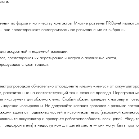
лаги.
чный по форме и количеству контактов. Многие разъемы PROsvet являются
— они предотвращают самопроизвольное разъединение от вибрации.
для аккуратной и надежной изоляции.
ов, предотвращая их перетирание и нагрев о подвижные части.
ермоусадка служат годами.
ектропроводкой обязательно отсоедините клемму «минус» от аккумулятора
, рассчитанные на соответствующий ток и сечение провода. Перегрузка мо
 инструмент для обжима клемм. Слабый обжим приведет к нагреву и потер
ь надежно изолированы. Не допускайте касания проводов с разными потен
жками вдали от подвижных частей и источников тепла (выхлопной коллектор
ключите аккумулятор и проверьте работоспособность всех цепей. Убедитес
 предохранители) в недоступном для детей месте — они могут быть прогло