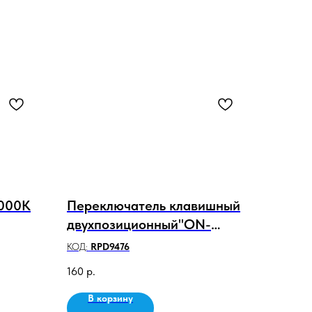
5000K
Переключатель клавишный
двухпозиционный"ON-
OFF"с фиксацией и
КОД:
RPD9476
подсветкой,2конт. KN-033
160
р.
В корзину