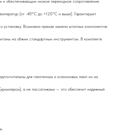
зии и обеспечивающим низкое переходное сопротивление.
емператур (от -40°C до +120°C и выше). Гарантируют
и установку. Возможна прямая замена штатных компонентов
итаны на обжим стандартным инструментом. В комплекте
едпочтительны для галогенных и ксеноновых ламп из-за
(кримпером), а не пассатижами — это обеспечит надежный
я.