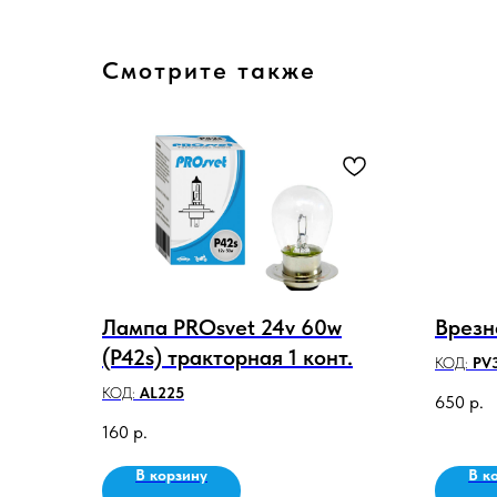
Смотрите также
Лампа PROsvet 24v 60w
Врезн
(P42s) тракторная 1 конт.
КОД:
PV
КОД:
AL225
650
р.
160
р.
В корзину
В к