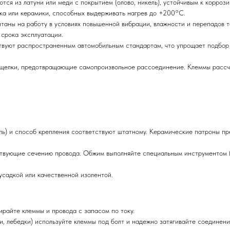
тся из латуни или меди с покрытием (олово, никель), устойчивым к корро
ка или керамики, способных выдерживать нагрев до +200°C.
аны на работу в условиях повышенной вибрации, влажности и перепадов т
 срока эксплуатации.
вуют распространенным автомобильным стандартам, что упрощает подбор 
щелки, предотвращающие самопроизвольное рассоединение. Клеммы рассч
оль) и способ крепления соответствуют штатному. Керамические патроны пр
ствующие сечению провода. Обжим выполняйте специальным инструментом 
усадкой или качественной изолентой.
ирайте клеммы и провода с запасом по току.
, лебедки) используйте клеммы под болт и надежно затягивайте соединени