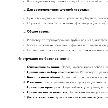
Все соединения тщательно изолируйте и защищайте от в
Для восстановления штатной проводки:
При повреждении штатного разъема подбирайте аналоги
Обращайте внимание на наличие фиксаторов (защелок) 
Общие советы:
Используйте термоусадочные трубки разных диаметров 
Кабельные стяжки помогают зафиксировать жгуты провод
Не экономьте на изоляции — качественная изолента и т
Инструкция по безопасности
Отключение питания.
Перед началом любых работ с эл
Правильный выбор компонентов.
Используйте детали
Качественный обжим.
Применяйте специализированный
Изоляция.
Все оголенные участки проводов должны быт
Прокладка проводов.
Закрепляйте жгуты проводов стя
Проверка после монтажа.
После завершения работ под
Дети и животные.
Храните мелкие компоненты (клеммы,