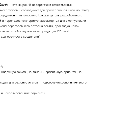
Osvet
— это широкий ассортимент качественных
 аксессуаров, необходимых для профессионального монтажа,
борудования автомобиля. Каждая деталь разработана с
й и перепадов температур, характерных для эксплуатации
амена перегоревшего патрона лампы, прокладка новой
ительного оборудования — продукция PROsvet
 долговечность соединений.
й:
ют надежную фиксацию лампы и правильную ориентацию
дходят для ремонта жгутов и подключения дополнительного
е и неизолированные варианты.