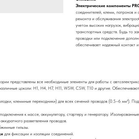
Электрические компоненты PR
соединителей, клемм, патронов и
ремонта и обслуживания электроо
учетом высоких нагрузок, вибраци
транспортных средств. Будь то з
проводки или подключение дополн
обеспечивает надежный контакт и
ории представлены все необходимые элементы для работы с автоэлектрико
различные цоколи: H1, H4, H7, H11, W5W, C5W, T10 и другие. Обеспечива
лодки, клеммные переходники) для всех сечений проводов (0.5–6 мм²). По
 подключения к массе, аккумулятору, стартеру и генератору. Изолированны
 аккуратного разветвления проводов.
бжимные гильзы.
ки
для фиксации и изоляции соединений.