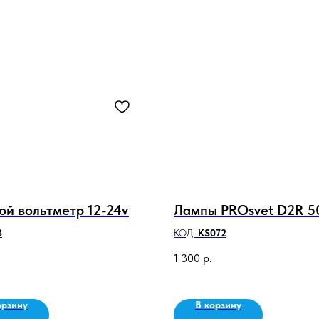
ой вольтметр 12-24v
Лампы PROsvet D2R 
3
КОД:
KS072
1 300
р.
орзину
В корзину