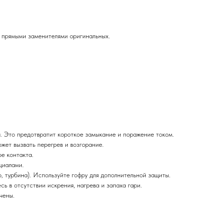
 прямыми заменителями оригинальных.
. Это предотвратит короткое замыкание и поражение током.
жет вызвать перегрев и возгорание.
е контакта.
циалами.
, турбина). Используйте гофру для дополнительной защиты.
ь в отсутствии искрения, нагрева и запаха гари.
чены.