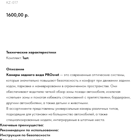
KZ-017
1600,00
р.
В корзину
Технические характеристики
Комплект:
1шт.
Описание
Камеры заднего вида PROsvet
— это современные оптические системы,
которые значительно повышают безопасность и комфорт при движении задним
ходом, парковке и маневрировании в ограниченном пространстве. Они
обеспечивают водителю четкий обзор зоны позади автомобиля, исключая
«слепые» зоны и помогая избежать столкновений с препятствиями, бордюрами,
другими автомобилями, а также детьми и животными.
В ассортименте представлены универсальные камеры различных типов,
подходящие для установки на большинство автомобилей, а также
специализированные модели, интегрируемые в штатные места.
Ключевые преимущества:
Рекомендации по использованию:
Инструкция по безопасности
Ключевые преимущества: