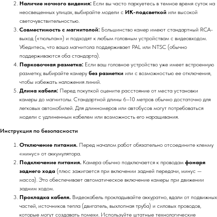
Наличие ночного видения:
Если вы часто паркуетесь в темное время суток на
неосвещенных улицах, выбирайте модели с
ИК-подсветкой
или высокой
светочувствительностью.
Совместимость с магнитолой:
Большинство камер имеют стандартный RCA-
выход («тюльпан») и подходят к любым головным устройствам с видеовходом.
Убедитесь, что ваша магнитола поддерживает PAL или NTSC (обычно
поддерживаются оба стандарта).
Парковочная разметка:
Если ваш головное устройство уже имеет встроенную
разметку, выбирайте камеру
без разметки
или с возможностью ее отключения,
чтобы избежать наложения линий.
Длина кабеля:
Перед покупкой оцените расстояние от места установки
камеры до магнитолы. Стандартной длины 6–10 метров обычно достаточно для
легковых автомобилей. Для длинномеров или автобусов могут потребоваться
модели с удлиненным кабелем или возможность его наращивания.
Инструкция по безопасности
Отключение питания.
Перед началом работ обязательно отсоедините клемму
«минус» от аккумулятора.
Подключение питания.
Камера обычно подключается к проводам
фонаря
заднего хода
(плюс зажигается при включении задней передачи, минус —
масса). Это обеспечивает автоматическое включение камеры при движении
задним ходом.
Прокладка кабеля.
Видеокабель прокладывайте аккуратно, вдали от подвижных
частей, источников тепла (двигатель, выхлопная труба) и силовых проводов,
которые могут создавать помехи. Используйте штатные технологические