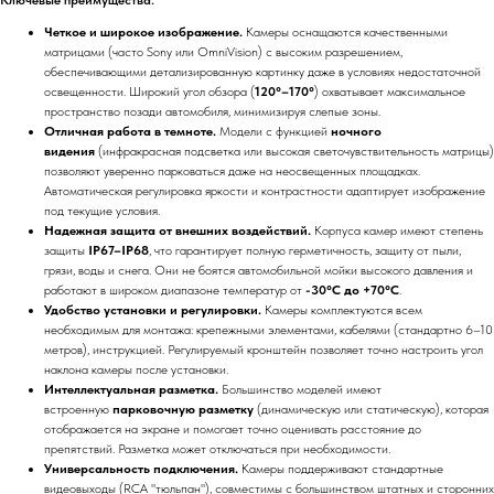
Четкое и широкое изображение.
Камеры оснащаются качественными
матрицами (часто Sony или OmniVision) с высоким разрешением,
обеспечивающими детализированную картинку даже в условиях недостаточной
освещенности. Широкий угол обзора (
120°–170°
) охватывает максимальное
пространство позади автомобиля, минимизируя слепые зоны.
Отличная работа в темноте.
Модели с функцией
ночного
видения
(инфракрасная подсветка или высокая светочувствительность матрицы)
позволяют уверенно парковаться даже на неосвещенных площадках.
Автоматическая регулировка яркости и контрастности адаптирует изображение
под текущие условия.
Надежная защита от внешних воздействий.
Корпуса камер имеют степень
защиты
IP67–IP68
, что гарантирует полную герметичность, защиту от пыли,
грязи, воды и снега. Они не боятся автомобильной мойки высокого давления и
работают в широком диапазоне температур от
-30°C до +70°C
.
Удобство установки и регулировки.
Камеры комплектуются всем
необходимым для монтажа: крепежными элементами, кабелями (стандартно 6–10
метров), инструкцией. Регулируемый кронштейн позволяет точно настроить угол
наклона камеры после установки.
Интеллектуальная разметка.
Большинство моделей имеют
встроенную
парковочную разметку
(динамическую или статическую), которая
отображается на экране и помогает точно оценивать расстояние до
препятствий. Разметка может отключаться при необходимости.
Универсальность подключения.
Камеры поддерживают стандартные
видеовыходы (RCA "тюльпан"), совместимы с большинством штатных и сторонних