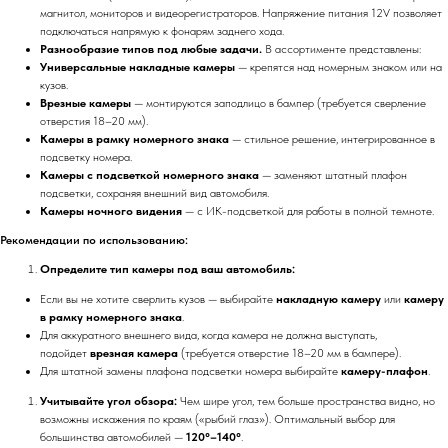
магнитол, мониторов и видеорегистраторов. Напряжение питания 12V позволяет
подключаться напрямую к фонарям заднего хода.
Разнообразие типов под любые задачи.
В ассортименте представлены:
Универсальные накладные камеры
— крепятся над номерным знаком или на
кузов.
Врезные камеры
— монтируются заподлицо в бампер (требуется сверление
отверстия 18–20 мм).
Камеры в рамку номерного знака
— стильное решение, интегрированное в
подсветку номера.
Камеры с подсветкой номерного знака
— заменяют штатный плафон
подсветки, сохраняя внешний вид автомобиля.
Камеры ночного видения
— с ИК-подсветкой для работы в полной темноте.
Рекомендации по использованию:
Определите тип камеры под ваш автомобиль:
Если вы не хотите сверлить кузов — выбирайте
накладную камеру
или
камеру
в рамку номерного знака
.
Для аккуратного внешнего вида, когда камера не должна выступать,
подойдет
врезная камера
(требуется отверстие 18–20 мм в бампере).
Для штатной замены плафона подсветки номера выбирайте
камеру-плафон
.
Учитывайте угол обзора:
Чем шире угол, тем больше пространства видно, но
возможны искажения по краям («рыбий глаз»). Оптимальный выбор для
большинства автомобилей —
120°–140°
.