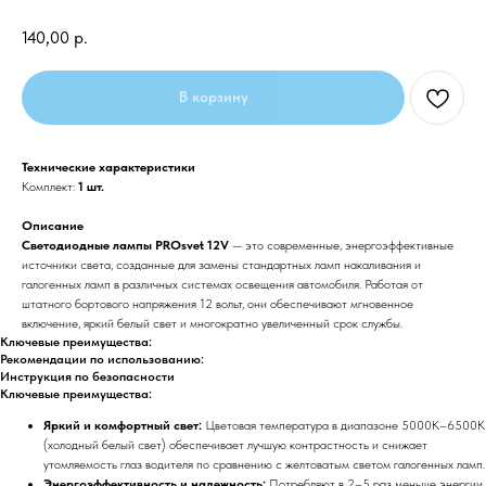
140,00
р.
В корзину
Технические характеристики
Комплект:
1 шт.
Описание
Светодиодные лампы PROsvet 12V
— это современные, энергоэффективные
источники света, созданные для замены стандартных ламп накаливания и
галогенных ламп в различных системах освещения автомобиля. Работая от
штатного бортового напряжения 12 вольт, они обеспечивают мгновенное
включение, яркий белый свет и многократно увеличенный срок службы.
Ключевые преимущества:
Рекомендации по использованию:
Инструкция по безопасности
Ключевые преимущества:
Яркий и комфортный свет:
Цветовая температура в диапазоне 5000К–6500К
(холодный белый свет) обеспечивает лучшую контрастность и снижает
утомляемость глаз водителя по сравнению с желтоватым светом галогенных ламп.
Энергоэффективность и надежность:
Потребляют в 2–5 раз меньше энергии,