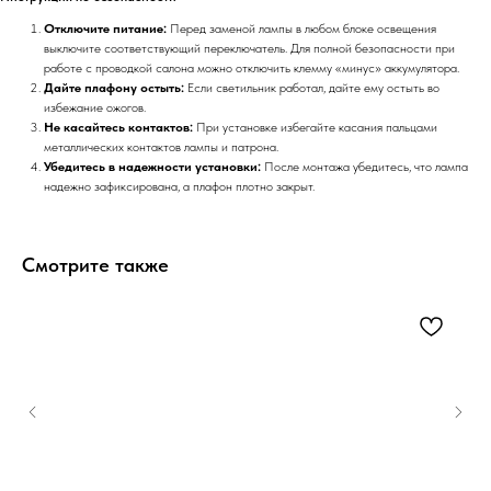
Отключите питание:
Перед заменой лампы в любом блоке освещения
выключите соответствующий переключатель. Для полной безопасности при
работе с проводкой салона можно отключить клемму «минус» аккумулятора.
Дайте плафону остыть:
Если светильник работал, дайте ему остыть во
избежание ожогов.
Не касайтесь контактов:
При установке избегайте касания пальцами
металлических контактов лампы и патрона.
Убедитесь в надежности установки:
После монтажа убедитесь, что лампа
надежно зафиксирована, а плафон плотно закрыт.
Смотрите также