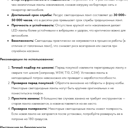
чем аналогичные лампы накаливания, снижая нагрузку на бортовую сеть и
генератор автомобиля.
Длительный срок службы:
Ресурс светодиодных ламп составляет до
30 000–
50 000 часов
, что в десятки раз превышает срок службы традиционных ламп.
Прочность и устойчивость:
Отсутствие хрупкой нити накаливания делает
LED-лампы более устойчивыми к вибрациям и ударам, что критически важно для
автомобиля.
Безопасность:
Светодиоды практически не нагреваются в процессе работы (в
отличие от галогенных ламп), что снижает риск возгорания или ожогов при
случайном касании.
Рекомендации по использованию:
Точный подбор по цоколю:
Перед покупкой извлеките перегоревшую лампу и
сверьте тип цоколя (например, W5W, T10, C5W). Установка лампы в
неподходящий патрон невозможна или приведет к неработоспособности.
Проверка перед покупкой:
Обратите внимание на габариты и форму колбы.
Некоторые светодиодные лампы могут быть крупнее оригинальных и не
поместиться в плафон.
Простота замены:
В большинстве случаев замена не требует инструментов —
старая лампа извлекается, а новая вставляется на ее место.
Проверка полярности:
Некоторые светодиодные лампы имеют полярность.
Если новая лампа не загорается после установки, попробуйте развернуть ее в
патроне на 180 градусов.
Инструкция по безопасности