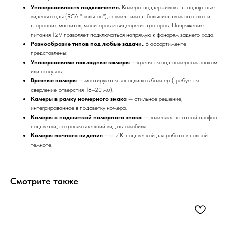
Универсальность подключения.
Камеры поддерживают стандартные
видеовыходы (RCA "тюльпан"), совместимы с большинством штатных и
сторонних магнитол, мониторов и видеорегистраторов. Напряжение
питания 12V позволяет подключаться напрямую к фонарям заднего хода.
Разнообразие типов под любые задачи.
В ассортименте
представлены:
Универсальные накладные камеры
— крепятся над номерным знаком
или на кузов.
Врезные камеры
— монтируются заподлицо в бампер (требуется
сверление отверстия 18–20 мм).
Камеры в рамку номерного знака
— стильное решение,
интегрированное в подсветку номера.
Камеры с подсветкой номерного знака
— заменяют штатный плафон
подсветки, сохраняя внешний вид автомобиля.
Камеры ночного видения
— с ИК-подсветкой для работы в полной
темноте.
Смотрите также