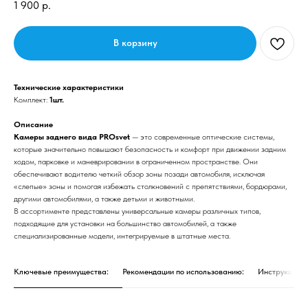
1 900
р.
В корзину
Технические характеристики
Комплект:
1шт.
Описание
Камеры заднего вида PROsvet
— это современные оптические системы,
которые значительно повышают безопасность и комфорт при движении задним
ходом, парковке и маневрировании в ограниченном пространстве. Они
обеспечивают водителю четкий обзор зоны позади автомобиля, исключая
«слепые» зоны и помогая избежать столкновений с препятствиями, бордюрами,
другими автомобилями, а также детьми и животными.
В ассортименте представлены универсальные камеры различных типов,
подходящие для установки на большинство автомобилей, а также
специализированные модели, интегрируемые в штатные места.
Ключевые преимущества:
Рекомендации по использованию:
Инструкция п