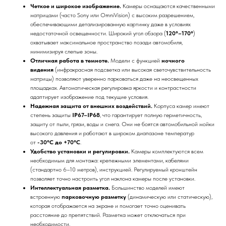
Четкое и широкое изображение.
Камеры оснащаются качественными
матрицами (часто Sony или OmniVision) с высоким разрешением,
обеспечивающими детализированную картинку даже в условиях
недостаточной освещенности. Широкий угол обзора (
120°–170°
)
охватывает максимальное пространство позади автомобиля,
минимизируя слепые зоны.
Отличная работа в темноте.
Модели с функцией
ночного
видения
(инфракрасная подсветка или высокая светочувствительность
матрицы) позволяют уверенно парковаться даже на неосвещенных
площадках. Автоматическая регулировка яркости и контрастности
адаптирует изображение под текущие условия.
Надежная защита от внешних воздействий.
Корпуса камер имеют
степень защиты
IP67–IP68
, что гарантирует полную герметичность,
защиту от пыли, грязи, воды и снега. Они не боятся автомобильной мойки
высокого давления и работают в широком диапазоне температур
от
-30°C до +70°C
.
Удобство установки и регулировки.
Камеры комплектуются всем
необходимым для монтажа: крепежными элементами, кабелями
(стандартно 6–10 метров), инструкцией. Регулируемый кронштейн
позволяет точно настроить угол наклона камеры после установки.
Интеллектуальная разметка.
Большинство моделей имеют
встроенную
парковочную разметку
(динамическую или статическую),
которая отображается на экране и помогает точно оценивать
расстояние до препятствий. Разметка может отключаться при
необходимости.