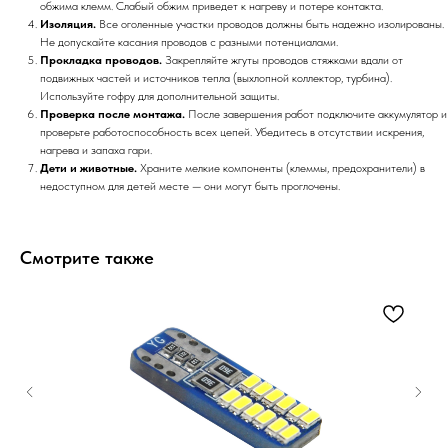
обжима клемм. Слабый обжим приведет к нагреву и потере контакта.
Изоляция.
Все оголенные участки проводов должны быть надежно изолированы.
Не допускайте касания проводов с разными потенциалами.
Прокладка проводов.
Закрепляйте жгуты проводов стяжками вдали от
подвижных частей и источников тепла (выхлопной коллектор, турбина).
Используйте гофру для дополнительной защиты.
Проверка после монтажа.
После завершения работ подключите аккумулятор и
проверьте работоспособность всех цепей. Убедитесь в отсутствии искрения,
нагрева и запаха гари.
Дети и животные.
Храните мелкие компоненты (клеммы, предохранители) в
недоступном для детей месте — они могут быть проглочены.
Смотрите также