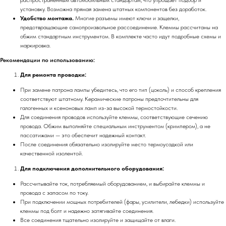
установку. Возможна прямая замена штатных компонентов без доработок.
Удобство монтажа.
Многие разъемы имеют ключи и защелки,
предотвращающие самопроизвольное рассоединение. Клеммы рассчитаны на
обжим стандартным инструментом. В комплекте часто идут подробные схемы и
маркировка.
Рекомендации по использованию:
Для ремонта проводки:
При замене патрона лампы убедитесь, что его тип (цоколь) и способ крепления
соответствуют штатному. Керамические патроны предпочтительны для
галогенных и ксеноновых ламп из-за высокой термостойкости.
Для соединения проводов используйте клеммы, соответствующие сечению
провода. Обжим выполняйте специальным инструментом (кримпером), а не
пассатижами — это обеспечит надежный контакт.
После соединения обязательно изолируйте место термоусадкой или
качественной изолентой.
Для подключения дополнительного оборудования:
Рассчитывайте ток, потребляемый оборудованием, и выбирайте клеммы и
провода с запасом по току.
При подключении мощных потребителей (фары, усилители, лебедки) используйте
клеммы под болт и надежно затягивайте соединения.
Все соединения тщательно изолируйте и защищайте от влаги.