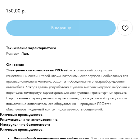
150,00
р.
В корзину
Технические характеристики
Комплект:
1шт.
Описание
Электрические компоненты PROsvet
— это широкий ассортимент
качественных соединителей, клемм, патронов и аксессуаров, необходимых для
профессионального монтажа, ремонта и обслуживания электрооборудования
автомобиля. Каждая деталь разработана с учетом высоких нагрузок, вибраций и
перепадов температур, характерных для эксплуатации транспортных средств.
Будь то замена перегоревшего патрона лампы, прокладка новой проводки или
подключение дополнительного оборудования — продукция PROsvet
обеспечивает надежный контакт и долговечность соединений.
Ключевые преимущества:
Рекомендации по использованию:
Инструкция по безопасности
Ключевые преимущества:
Широчайший ассортимент для любых задач.
В категории представлены все