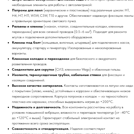
необходимые элементы для работы с автоэлектрикой:
Патроны для ламп
(керамические и пластиковые) под различные цоколи: H1,
H4, H7, H11, W5W, C5W, T10 и другие. Обеспечивают надежную фиксацию лампы
и правильную ориентацию светового пучка.
Разъемы и клеммы
(«мама», «папа», соединительные колодки, клеммные
переходники) для всех сечений проводов (0.5–6 мм²). Подходят для ремонта
жгутов и подключения дополнительного оборудования.
Клеммы под болт
(кольцевые, вилочные, штыревые) для подключения к массе,
аккумулятору, стартеру и генератору. Изолированные и неизолированные
варианты.
Клеммные колодки и переходники
для безопасного и аккуратного
разветвления проводов.
Соединители для скрутки
(СИЗ, клеммники Wago) и обжимные гильзы.
Изолента, термоусадочные трубки, кабельные стяжки
для фиксации и
изоляции соединений.
Высокое качество материалов.
Контакты изготавливаются из латуни или меди
с покрытием (олово, никель), устойчивым к коррозии и обеспечивающим низкое
переходное сопротивление. Корпуса патронов и колодок — из термостойкого
пластика или керамики, способных выдерживать нагрев до +200°C.
Надежность и долговечность.
Все компоненты рассчитаны на работу в
условиях повышенной вибрации, влажности и перепадов температур (от -40°C
до +120°C и выше). Гарантируют стабильный электрический контакт на
протяжении всего срока эксплуатации.
Совместимость и стандартизация.
Изделия соответствуют
распространенным автомобильным стандартам, что упрощает подбор и