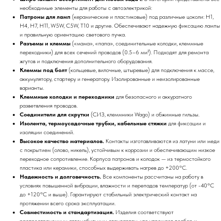
необходимые элементы для работы с автоэлектрикой:
Патроны для ламп
(керамические и пластиковые) под различные цоколи: H1,
H4, H7, H11, W5W, C5W, T10 и другие. Обеспечивают надежную фиксацию лампы
и правильную ориентацию светового пучка.
Разъемы и клеммы
(«мама», «папа», соединительные колодки, клеммные
переходники) для всех сечений проводов (0.5–6 мм²). Подходят для ремонта
жгутов и подключения дополнительного оборудования.
Клеммы под болт
(кольцевые, вилочные, штыревые) для подключения к массе,
аккумулятору, стартеру и генератору. Изолированные и неизолированные
варианты.
Клеммные колодки и переходники
для безопасного и аккуратного
разветвления проводов.
Соединители для скрутки
(СИЗ, клеммники Wago) и обжимные гильзы.
Изолента, термоусадочные трубки, кабельные стяжки
для фиксации и
изоляции соединений.
Высокое качество материалов.
Контакты изготавливаются из латуни или меди
с покрытием (олово, никель), устойчивым к коррозии и обеспечивающим низкое
переходное сопротивление. Корпуса патронов и колодок — из термостойкого
пластика или керамики, способных выдерживать нагрев до +200°C.
Надежность и долговечность.
Все компоненты рассчитаны на работу в
условиях повышенной вибрации, влажности и перепадов температур (от -40°C
до +120°C и выше). Гарантируют стабильный электрический контакт на
протяжении всего срока эксплуатации.
Совместимость и стандартизация.
Изделия соответствуют
распространенным автомобильным стандартам, что упрощает подбор и