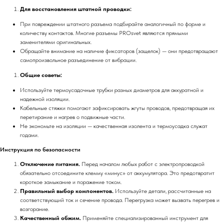
Для восстановления штатной проводки:
При повреждении штатного разъема подбирайте аналогичный по форме и
количеству контактов. Многие разъемы PROsvet являются прямыми
заменителями оригинальных.
Обращайте внимание на наличие фиксаторов (защелок) — они предотвращают
самопроизвольное разъединение от вибрации.
Общие советы:
Используйте термоусадочные трубки разных диаметров для аккуратной и
надежной изоляции.
Кабельные стяжки помогают зафиксировать жгуты проводов, предотвращая их
перетирание и нагрев о подвижные части.
Не экономьте на изоляции — качественная изолента и термоусадка служат
годами.
Инструкция по безопасности
Отключение питания.
Перед началом любых работ с электропроводкой
обязательно отсоедините клемму «минус» от аккумулятора. Это предотвратит
короткое замыкание и поражение током.
Правильный выбор компонентов.
Используйте детали, рассчитанные на
соответствующий ток и сечение провода. Перегрузка может вызвать перегрев и
возгорание.
Качественный обжим.
Применяйте специализированный инструмент для