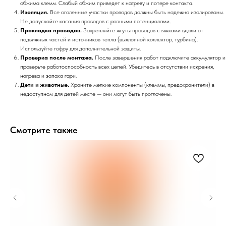
обжима клемм. Слабый обжим приведет к нагреву и потере контакта.
Изоляция.
Все оголенные участки проводов должны быть надежно изолированы.
Не допускайте касания проводов с разными потенциалами.
Прокладка проводов.
Закрепляйте жгуты проводов стяжками вдали от
подвижных частей и источников тепла (выхлопной коллектор, турбина).
Используйте гофру для дополнительной защиты.
Проверка после монтажа.
После завершения работ подключите аккумулятор и
проверьте работоспособность всех цепей. Убедитесь в отсутствии искрения,
нагрева и запаха гари.
Дети и животные.
Храните мелкие компоненты (клеммы, предохранители) в
недоступном для детей месте — они могут быть проглочены.
Смотрите также