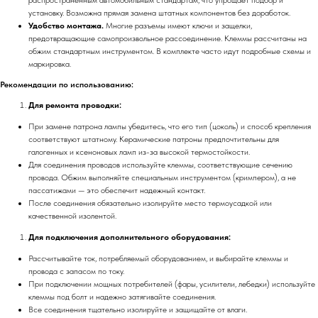
установку. Возможна прямая замена штатных компонентов без доработок.
Удобство монтажа.
Многие разъемы имеют ключи и защелки,
предотвращающие самопроизвольное рассоединение. Клеммы рассчитаны на
обжим стандартным инструментом. В комплекте часто идут подробные схемы и
маркировка.
Рекомендации по использованию:
Для ремонта проводки:
При замене патрона лампы убедитесь, что его тип (цоколь) и способ крепления
соответствуют штатному. Керамические патроны предпочтительны для
галогенных и ксеноновых ламп из-за высокой термостойкости.
Для соединения проводов используйте клеммы, соответствующие сечению
провода. Обжим выполняйте специальным инструментом (кримпером), а не
пассатижами — это обеспечит надежный контакт.
После соединения обязательно изолируйте место термоусадкой или
качественной изолентой.
Для подключения дополнительного оборудования:
Рассчитывайте ток, потребляемый оборудованием, и выбирайте клеммы и
провода с запасом по току.
При подключении мощных потребителей (фары, усилители, лебедки) используйте
клеммы под болт и надежно затягивайте соединения.
Все соединения тщательно изолируйте и защищайте от влаги.