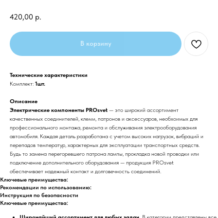
420,00
р.
В корзину
Технические характеристики
Комплект:
1шт.
Описание
Электрические компоненты PROsvet
— это широкий ассортимент
качественных соединителей, клемм, патронов и аксессуаров, необхоимых для
профессионального монтажа, ремонта и обслуживания электрооборудования
автомобиля. Каждая деталь разработана с учетом высоких нагрузок, вибраций и
перепадов температур, характерных для эксплуатации транспортных средств.
Будь то замена перегоревшего патрона лампы, прокладка новой проводки или
подключение дополнительного оборудования — продукция PROsvet
обеспечивает надежный контакт и долговечность соединений.
Ключевые преимущества:
Рекомендации по использованию:
Инструкция по безопасности
Ключевые преимущества:
Широчайший ассортимент для любых задач.
В категории представлены все