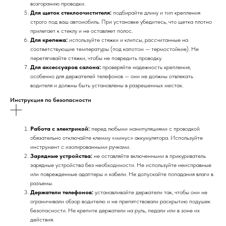
возгоранию проводки.
Для щеток стеклоочистителя:
подбирайте длину и тип крепления
строго под ваш автомобиль. При установке убедитесь, что щетка плотно
прилегает к стеклу и не оставляет полос.
Для крепежа:
используйте стяжки и клипсы, рассчитанные на
соответствующие температуры (под капотом — термостойкие). Не
перетягивайте стяжки, чтобы не повредить проводку.
Для аксессуаров салона:
проверяйте надежность крепления,
особенно для держателей телефонов — они не должны отвлекать
водителя и должны быть установлены в разрешенных местах.
Инструкция по безопасности
Работа с электрикой:
перед любыми манипуляциями с проводкой
обязательно отключайте клемму «минус» аккумулятора. Используйте
инструмент с изолированными ручками.
Зарядные устройства:
не оставляйте включенными в прикуриватель
зарядные устройства без необходимости. Не используйте неисправные
или поврежденные адаптеры и кабели. Не допускайте попадания влаги в
разъемы.
Держатели телефонов:
устанавливайте держатели так, чтобы они не
ограничивали обзор водителю и не препятствовали раскрытию подушек
безопасности. Не крепите держатели на руль, педали или в зоне их
действия.