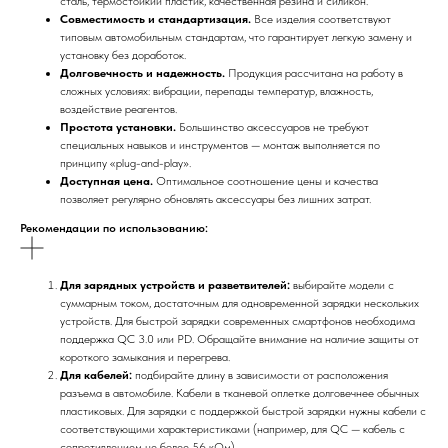
сталь, термостойкий пластик, качественная резина и силикон.
Совместимость и стандартизация.
Все изделия соответствуют
типовым автомобильным стандартам, что гарантирует легкую замену и
установку без доработок.
Долговечность и надежность.
Продукция рассчитана на работу в
сложных условиях: вибрации, перепады температур, влажность,
воздействие реагентов.
Простота установки.
Большинство аксессуаров не требуют
специальных навыков и инструментов — монтаж выполняется по
принципу «plug-and-play».
Доступная цена.
Оптимальное соотношение цены и качества
позволяет регулярно обновлять аксессуары без лишних затрат.
Рекомендации по использованию:
Для зарядных устройств и разветвителей:
выбирайте модели с
суммарным током, достаточным для одновременной зарядки нескольких
устройств. Для быстрой зарядки современных смартфонов необходима
поддержка QC 3.0 или PD. Обращайте внимание на наличие защиты от
короткого замыкания и перегрева.
Для кабелей:
подбирайте длину в зависимости от расположения
разъема в автомобиле. Кабели в тканевой оплетке долговечнее обычных
пластиковых. Для зарядки с поддержкой быстрой зарядки нужны кабели с
соответствующими характеристиками (например, для QC — кабель с
сопротивлением не более 56 кОм).