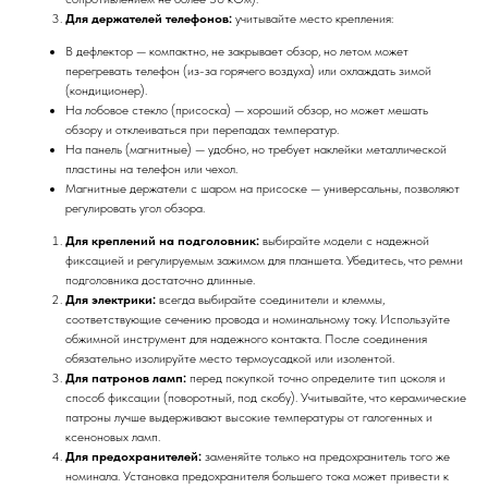
Для держателей телефонов:
учитывайте место крепления:
В дефлектор — компактно, не закрывает обзор, но летом может
перегревать телефон (из-за горячего воздуха) или охлаждать зимой
(кондиционер).
На лобовое стекло (присоска) — хороший обзор, но может мешать
обзору и отклеиваться при перепадах температур.
На панель (магнитные) — удобно, но требует наклейки металлической
пластины на телефон или чехол.
Магнитные держатели с шаром на присоске — универсальны, позволяют
регулировать угол обзора.
Для креплений на подголовник:
выбирайте модели с надежной
фиксацией и регулируемым зажимом для планшета. Убедитесь, что ремни
подголовника достаточно длинные.
Для электрики:
всегда выбирайте соединители и клеммы,
соответствующие сечению провода и номинальному току. Используйте
обжимной инструмент для надежного контакта. После соединения
обязательно изолируйте место термоусадкой или изолентой.
Для патронов ламп:
перед покупкой точно определите тип цоколя и
способ фиксации (поворотный, под скобу). Учитывайте, что керамические
патроны лучше выдерживают высокие температуры от галогенных и
ксеноновых ламп.
Для предохранителей:
заменяйте только на предохранитель того же
номинала. Установка предохранителя большего тока может привести к