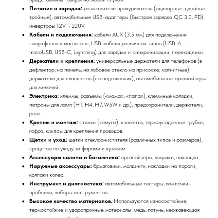
Питание и зарядка:
разветвители прикуривателя (одинарные, двойные,
тройные), автомобильные USB-адаптеры (быстрая зарядка QC 3.0, PD),
инверторы 12V→220V.
Кабели и подключения:
кабели AUX (3.5 мм) для подключения
смартфонов к магнитоле, USB-кабели различных типов (USB-A —
microUSB, USB-C, Lightning) для зарядки и синхронизации, переходники.
Держатели и крепления:
универсальные держатели для телефонов (в
дефлектор, на панель, на лобовое стекло на присоске, магнитные),
держатели для планшетов (на подголовник), автомобильные органайзеры
для мелочей.
Электрика:
клеммы, разъемы («мама», «папа»), клеммные колодки,
патроны для ламп (H1, H4, H7, W5W и др.), предохранители, держатели,
реле.
Крепеж и монтаж:
стяжки (хомуты), изолента, термоусадочные трубки,
гофра, клипсы для крепления проводов.
Щетки и уход:
щетки стеклоочистителя (различных типов и размеров),
средства по уходу за фарами и кузовом.
Аксессуары салона и багажника:
органайзеры, коврики, накладки.
Наружные аксессуары:
брызговики, молдинги, накладки на пороги,
колпаки колес.
Инструмент и диагностика:
автомобильные тестеры, лампочки-
пробники, наборы инструментов.
Высокое качество материалов.
Используются износостойкие,
термостойкие и ударопрочные материалы: медь, латунь, нержавеющая