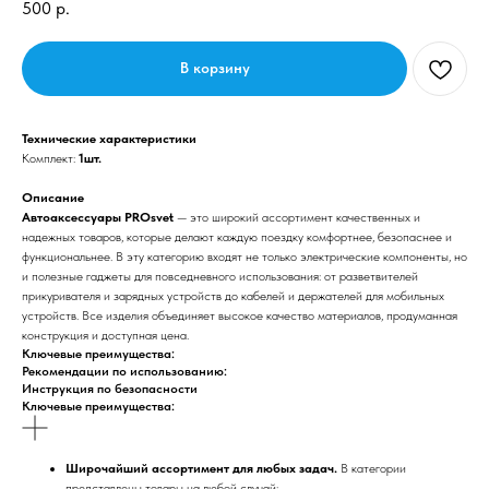
500
р.
В корзину
Технические характеристики
Комплект:
1шт.
Описание
Автоаксессуары PROsvet
— это широкий ассортимент качественных и
надежных товаров, которые делают каждую поездку комфортнее, безопаснее и
функциональнее. В эту категорию входят не только электрические компоненты, но
и полезные гаджеты для повседневного использования: от разветвителей
прикуривателя и зарядных устройств до кабелей и держателей для мобильных
устройств. Все изделия объединяет высокое качество материалов, продуманная
конструкция и доступная цена.
Ключевые преимущества:
Рекомендации по использованию:
Инструкция по безопасности
Ключевые преимущества:
Широчайший ассортимент для любых задач.
В категории
представлены товары на любой случай: