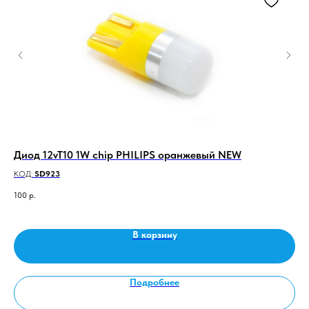
т.)
Диод 12vT10 1W chip PHILIPS оранжевый NEW
H 
CA
КОД:
SD923
КО
100
р.
40
В корзину
Подробнее