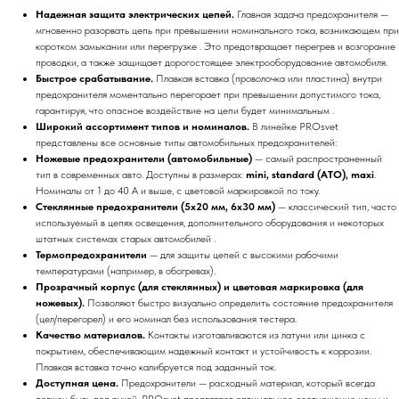
Надежная защита электрических цепей.
Главная задача предохранителя —
мгновенно разорвать цепь при превышении номинального тока, возникающем при
коротком замыкании или перегрузке . Это предотвращает перегрев и возгорание
проводки, а также защищает дорогостоящее электрооборудование автомобиля.
Быстрое срабатывание.
Плавкая вставка (проволочка или пластина) внутри
предохранителя моментально перегорает при превышении допустимого тока,
гарантируя, что опасное воздействие на цепи будет минимальным .
Широкий ассортимент типов и номиналов.
В линейке PROsvet
представлены все основные типы автомобильных предохранителей:
Ножевые предохранители (автомобильные)
— самый распространенный
тип в современных авто. Доступны в размерах:
mini, standard (ATO), maxi
.
Номиналы от 1 до 40 А и выше, с цветовой маркировкой по току.
Стеклянные предохранители (5x20 мм, 6x30 мм)
— классический тип, часто
используемый в цепях освещения, дополнительного оборудования и некоторых
штатных системах старых автомобилей .
Термопредохранители
— для защиты цепей с высокими рабочими
температурами (например, в обогревах).
Прозрачный корпус (для стеклянных) и цветовая маркировка (для
ножевых).
Позволяют быстро визуально определить состояние предохранителя
(цел/перегорел) и его номинал без использования тестера.
Качество материалов.
Контакты изготавливаются из латуни или цинка с
покрытием, обеспечивающим надежный контакт и устойчивость к коррозии.
Плавкая вставка точно калибруется под заданный ток.
Доступная цена.
Предохранители — расходный материал, который всегда
должен быть под рукой. PROsvet предлагает оптимальное соотношение цены и