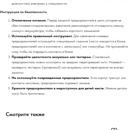
диагностика электрики у специалиста.
Инструкция по безопасности
Отключение питания.
Перед заменой предохранителя в цепи, которая не
обесточивается выключением зажигания, рекомендуется отсоединить клемму
«минус» аккумулятора, чтобы избежать короткого замыкания.
Используйте правильный инструмент.
Для извлечения ножевых
предохранителей используйте специальный съемник (часто находится в блоке
предохранителей или в комплекте с запасными) или тонкогубцы. Не применяйте
силу, чтобы не повредить контакты в блоке.
Проверяйте целостность визуально или тестером.
Стеклянный
предохранитель можно осмотреть на предмет перегоревшей нити. Ножевой —
проверить тестером (прозвонкой) или визуально, хотя перегорание не всегда
заметно.
Не используйте поврежденные предохранители.
Если корпус треснут или
контакты окислены, предохранитель подлежит замене.
Храните предохранители в недоступном для детей месте.
Мелкие детали
могут быть проглочены.
Смотрите также