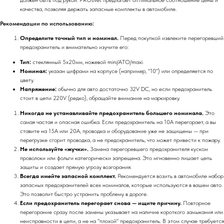
качества, позволяя держать запасные комплекты в автомобиле.
Рекомендации по использованию:
Определите точный тип и номинал.
Перед покупкой извлеките перегоревший
предохранитель и внимательно изучите его:
Тип:
стеклянный 5x20мм, ножевой mini/ATO/maxi.
Номинал:
указан цифрами на корпусе (например, "10") или определяется по
цвету.
Напряжение:
обычно для авто достаточно 32V DC, но если предохранитель
стоит в цепи 220V (редко), обращайте внимание на маркировку.
Никогда не устанавливайте предохранитель большего номинала.
Это
самая частая и опасная ошибка. Если предохранитель на 10А перегорает, а вы
ставите на 15А или 20А, проводка и оборудование уже не защищены — при
перегрузке сгорит проводка, а не предохранитель, что может привести к пожару.
Не используйте «жучки».
Замена перегоревшего предохранителя куском
проволоки или фольги категорически запрещена. Это мгновенно лишает цепь
защиты и создает прямую угрозу возгорания.
Всегда имейте запасной комплект.
Рекомендуется возить в автомобиле набор
запасных предохранителей всех номиналов, которые используются в вашем авто.
Это позволит быстро устранить проблему в дороге.
Если предохранитель перегорает снова — ищите причину.
Повторное
перегорание сразу после замены указывает на наличие короткого замыкания или
неисправности в цепи, а не на "плохой" предохранитель. В этом случае требуется