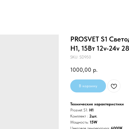
PROSVET S1 Свето
H1, 15Вт 12v-24v 
SKU:
SD950
1000,00
р.
В корзину
Технические характеристики
Prosvet S1:
H1
Комплект :
2шт.
Мощность:
15W
Цветовая температура:
6000K