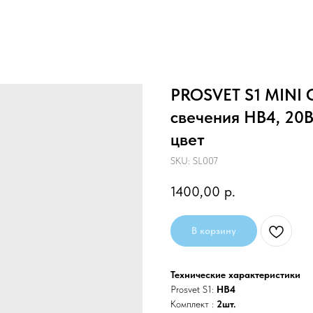
PROSVET S1 MINI 
свечения HB4, 20В
цвет
SKU:
SL007
1400,00
р.
В корзину
Технические характеристики
Prosvet S1:
HB4
Комплект :
2шт.