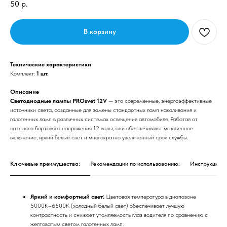
50
р.
В корзину
Технические характеристики
Комплект:
1 шт.
Описание
Светодиодные лампы PROsvet 12V
— это современные, энергоэффективные
источники света, созданные для замены стандартных ламп накаливания и
галогенных ламп в различных системах освещения автомобиля. Работая от
штатного бортового напряжения 12 вольт, они обеспечивают мгновенное
включение, яркий белый свет и многократно увеличенный срок службы.
Ключевые преимущества:
Рекомендации по использованию:
Инструкция п
Яркий и комфортный свет:
Цветовая температура в диапазоне
5000К–6500К (холодный белый свет) обеспечивает лучшую
контрастность и снижает утомляемость глаз водителя по сравнению с
желтоватым светом галогенных ламп.