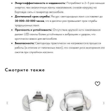
Энергоэффективность и надежность:
Потребляют в 2–5 раз меньше
энергии, чем аналогичные лампы накаливания, снижая нагрузку на
бортовую сеть и генератор автомобиля.
Длительный срок службы:
Ресурс светодиодных ламп составляет до
30 000–50 000 часов
, что в десятки раз превышает срок службы
традиционных ламп.
Прочность и устойчивость:
Отсутствие хрупкой нити накаливания
делает LED-лампы более устойчивыми к вибрациям и ударам, что
критически важно для автомобиля.
Безопасность:
Светодиоды практически не нагреваются в процессе
работы (в отличие от галогенных ламп), что снижает риск возгорания или
ожогов при случайном касании.
Смотрите также