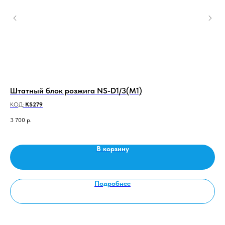
Штатный блок розжига NS-D1/3(M1)
Ла
КОД:
KS279
КО
3 700
р.
85
В корзину
Подробнее