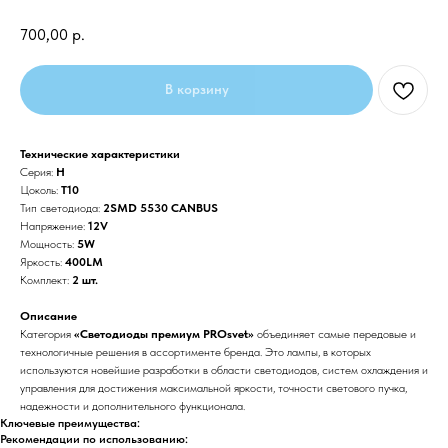
700,00
р.
В корзину
Технические характеристики
Серия:
H
Цоколь:
T10
Тип светодиода:
2SMD 5530 CANBUS
Напряжение:
12V
Мощность:
5W
Яркость:
400LM
Комплект:
2 шт.
Описание
Категория
«Светодиоды премиум PROsvet»
объединяет самые передовые и
технологичные решения в ассортименте бренда. Это лампы, в которых
используются новейшие разработки в области светодиодов, систем охлаждения и
управления для достижения максимальной яркости, точности светового пучка,
надежности и дополнительного функционала.
Ключевые преимущества:
Рекомендации по использованию: