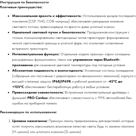
Инструкция по безопасности
Ключевые преимущества:
Максимальная яркость и эффективность:
Использование диодов последнего
поколения (CSP 7545, COB-матрицы) обеспечивает рекордные значения
светового потока, превосходящие по яркости даже штатный ксенон.
Идеальный световой пучок и безопасность:
Продуманная конструкция с
точным позиционированием светодиодных чипов гарантирует формирование
четкой светотеневой границы в штатной фаре, что исключает ослепление
встречного транспорта.
Интеллектуальные функции:
Отдельные модели премиум-серии оснащены
расширенным функционалом, таким как
управление через Bluetooth-
приложение
для изменения цветовой температуры под погодные условия.
Абсолютная надежность и всепогодность:
Усиленные системы охлаждения
(гибридные или пассивные с радиаторами из авиационного алюминия), корпуса с
высшей степенью защиты
IP68/IP69K
и рабочий диапазон от
-45°C до
+105°C
обеспечивают бесперебойную работу в любых условиях.
Превосходная совместимость:
Встроенные интеллектуальные драйверы с
функцией
PRO Canbus
обеспечивают совместимость с 99% автомобилей без
ошибок на приборной панели.
Рекомендации по использованию:
Целевое назначение:
Премиум-лампы предназначены для водителей, которые
хотят получить максимально возможное качество света, будь то замена галогена
(H-цоколи) или штатного ксенона (D-цоколи).