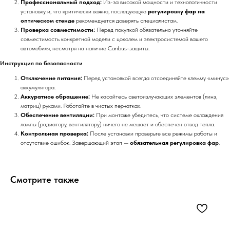
Профессиональный подход:
Из-за высокой мощности и технологичности
установку и, что критически важно, последующую
регулировку фар на
оптическом стенде
рекомендуется доверять специалистам.
Проверка совместимости:
Перед покупкой обязательно уточняйте
совместимость конкретной модели с цоколем и электросистемой вашего
автомобиля, несмотря на наличие Canbus-защиты.
Инструкция по безопасности
Отключение питания:
Перед установкой всегда отсоединяйте клемму «минус»
аккумулятора.
Аккуратное обращение:
Не касайтесь светоизлучающих элементов (линз,
матриц) руками. Работайте в чистых перчатках.
Обеспечение вентиляции:
При монтаже убедитесь, что системе охлаждения
лампы (радиатору, вентилятору) ничего не мешает и обеспечен отвод тепла.
Контрольная проверка:
После установки проверьте все режимы работы и
отсутствие ошибок. Завершающий этап —
обязательная регулировка фар
.
Смотрите также