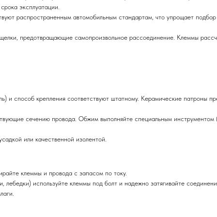
 срока эксплуатации.
вуют распространенным автомобильным стандартам, что упрощает подбор 
щелки, предотвращающие самопроизвольное рассоединение. Клеммы рассч
оль) и способ крепления соответствуют штатному. Керамические патроны пр
ствующие сечению провода. Обжим выполняйте специальным инструментом 
усадкой или качественной изолентой.
ирайте клеммы и провода с запасом по току.
, лебедки) используйте клеммы под болт и надежно затягивайте соединени
лаги.