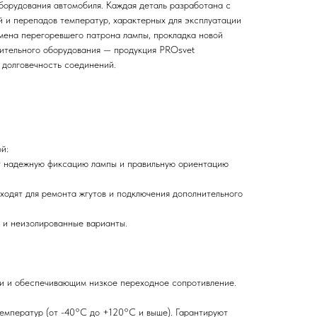
борудования автомобиля. Каждая деталь разработана с
й и перепадов температур, характерных для эксплуатации
амена перегоревшего патрона лампы, прокладка новой
ительного оборудования — продукция PROsvet
 долговечность соединений.
й:
ют надежную фиксацию лампы и правильную ориентацию
дходят для ремонта жгутов и подключения дополнительного
е и неизолированные варианты.
зии и обеспечивающим низкое переходное сопротивление.
емператур (от -40°C до +120°C и выше). Гарантируют