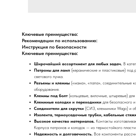
Ключевые преимущества:
Рекомендации по использованию:
Инструкция по безопасности
Ключевые преимущества:
Широчайший ассортимент для любых задач.
В катег
Патроны для ламп
(керамические и пластиковые) под 
светового пучка.
Разъемы и клеммы
(«мама», «папа», соединительные ко
оборудования.
Клеммы под болт
(кольцевые, вилочные, штыревые) для
Клеммные колодки и переходники
для безопасного и
Соединители для скрутки
(СИЗ, клеммники Wago) и о
Изолента, термоусадочные трубки, кабельные стяж
Высокое качество материалов.
Контакты изготавливаю
Корпуса патронов и колодок — из термостойкого пласти
Надежность и долговечность.
Все компоненты рассчит