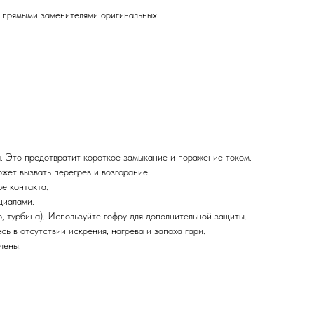
 прямыми заменителями оригинальных.
. Это предотвратит короткое замыкание и поражение током.
жет вызвать перегрев и возгорание.
е контакта.
циалами.
, турбина). Используйте гофру для дополнительной защиты.
ь в отсутствии искрения, нагрева и запаха гари.
чены.