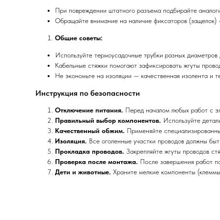
При повреждении штатного разъема подбирайте аналоги
Обращайте внимание на наличие фиксаторов (защелок) 
Общие советы:
Используйте термоусадочные трубки разных диаметров 
Кабельные стяжки помогают зафиксировать жгуты провод
Не экономьте на изоляции — качественная изолента и т
Инструкция по безопасности
Отключение питания.
Перед началом любых работ с эл
Правильный выбор компонентов.
Используйте детали
Качественный обжим.
Применяйте специализированный
Изоляция.
Все оголенные участки проводов должны быт
Прокладка проводов.
Закрепляйте жгуты проводов стя
Проверка после монтажа.
После завершения работ под
Дети и животные.
Храните мелкие компоненты (клеммы,