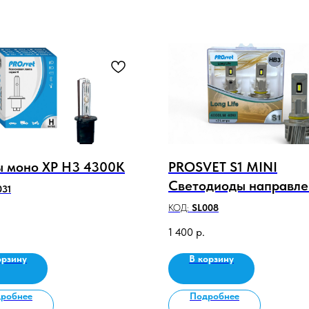
 моно ХР H3 4300K
PROSVET S1 MINI
Светодиоды направле
031
свечения HB3, 20Вт 1
КОД:
SL008
2000Lm, 5000K белый
1 400
р.
орзину
В корзину
робнее
Подробнее