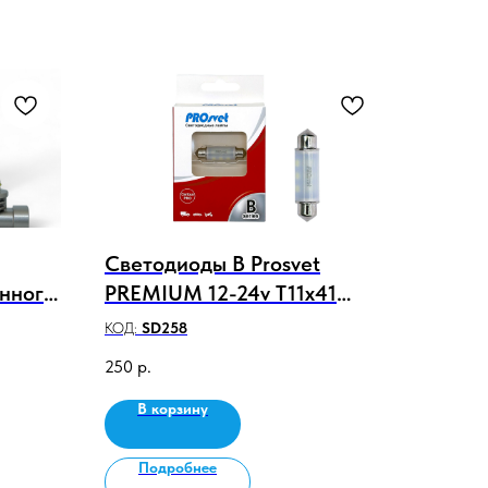
Светодиоды B Prosvet
нного
PREMIUM 12-24v T11x41
2v-24v
6SMD 3030 2W 195Lm
КОД:
SD258
 цвет
CANBUS АС 41мм (1шт)
250
р.
В корзину
Подробнее