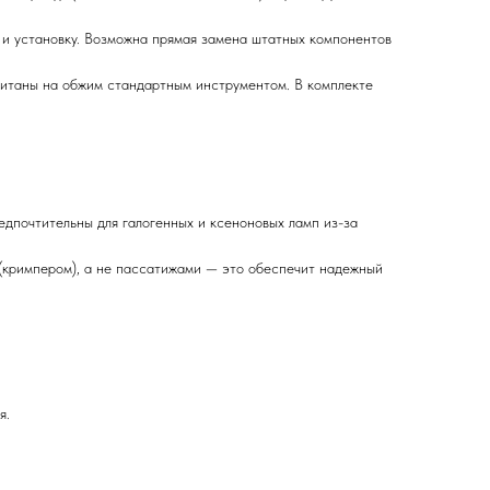
и установку. Возможна прямая замена штатных компонентов
итаны на обжим стандартным инструментом. В комплекте
едпочтительны для галогенных и ксеноновых ламп из-за
(кримпером), а не пассатижами — это обеспечит надежный
я.