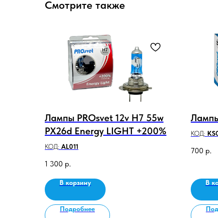
Смотрите также
Лампы PROsvet 12v H7 55w
Лампы
PX26d Energy LIGHT +200%
КОД:
KS
КОД:
AL011
700
р.
1 300
р.
В корзину
В к
Подробнее
Под