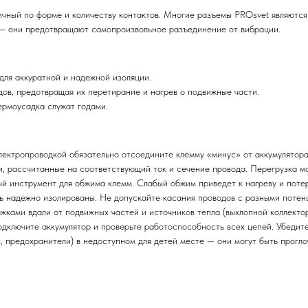
чный по форме и количеству контактов. Многие разъемы PROsvet являются
— они предотвращают самопроизвольное разъединение от вибрации.
для аккуратной и надежной изоляции.
ов, предотвращая их перетирание и нагрев о подвижные части.
ермоусадка служат годами.
ектропроводкой обязательно отсоедините клемму «минус» от аккумулятора
, рассчитанные на соответствующий ток и сечение провода. Перегрузка мо
 инструмент для обжима клемм. Слабый обжим приведет к нагреву и потер
ь надежно изолированы. Не допускайте касания проводов с разными потен
жками вдали от подвижных частей и источников тепла (выхлопной коллектор
ключите аккумулятор и проверьте работоспособность всех цепей. Убедитес
 предохранители) в недоступном для детей месте — они могут быть прогло