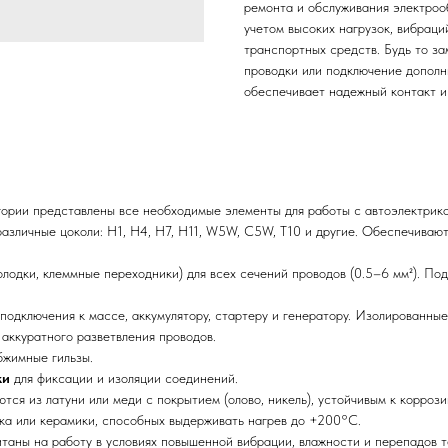
ремонта и обслуживания электроо
учетом высоких нагрузок, вибраци
транспортных средств. Будь то з
проводки или подключение дополн
обеспечивает надежный контакт и
ории представлены все необходимые элементы для работы с автоэлектрико
различные цоколи: H1, H4, H7, H11, W5W, C5W, T10 и другие. Обеспечива
лодки, клеммные переходники) для всех сечений проводов (0.5–6 мм²). По
 подключения к массе, аккумулятору, стартеру и генератору. Изолированны
 аккуратного разветвления проводов.
бжимные гильзы.
ки
для фиксации и изоляции соединений.
тся из латуни или меди с покрытием (олово, никель), устойчивым к корро
ка или керамики, способных выдерживать нагрев до +200°C.
аны на работу в условиях повышенной вибрации, влажности и перепадов т