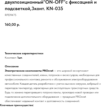
двухпозиционный"ON-OFF"с фиксацией и
подсветкой,3конт. KN-035
RPD9475
160,00
р.
В корзину
Технические характеристики
Комплект:
1шт.
Описание
Электрические компоненты PROsvet
— это широкий ассортимент
качественных соединителей, клемм, патронов и аксессуаров, необходимых для
профессионального монтажа, ремонта и обслуживания электрооборудования
автомобиля. Каждая деталь разработана с учетом высоких нагрузок, вибраций и
перепадов температур, характерных для эксплуатации транспортных средств.
Будь то замена перегоревшего патрона лампы, прокладка новой проводки или
подключение дополнительного оборудования — продукция PROsvet
обеспечивает надежный контакт и долговечность соединений.
Ключевые преимущества: