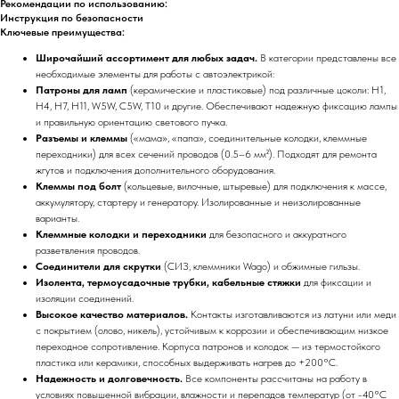
Рекомендации по использованию:
Инструкция по безопасности
Ключевые преимущества:
Широчайший ассортимент для любых задач.
В категории представлены все
необходимые элементы для работы с автоэлектрикой:
Патроны для ламп
(керамические и пластиковые) под различные цоколи: H1,
H4, H7, H11, W5W, C5W, T10 и другие. Обеспечивают надежную фиксацию лампы
и правильную ориентацию светового пучка.
Разъемы и клеммы
(«мама», «папа», соединительные колодки, клеммные
переходники) для всех сечений проводов (0.5–6 мм²). Подходят для ремонта
жгутов и подключения дополнительного оборудования.
Клеммы под болт
(кольцевые, вилочные, штыревые) для подключения к массе,
аккумулятору, стартеру и генератору. Изолированные и неизолированные
варианты.
Клеммные колодки и переходники
для безопасного и аккуратного
разветвления проводов.
Соединители для скрутки
(СИЗ, клеммники Wago) и обжимные гильзы.
Изолента, термоусадочные трубки, кабельные стяжки
для фиксации и
изоляции соединений.
Высокое качество материалов.
Контакты изготавливаются из латуни или меди
с покрытием (олово, никель), устойчивым к коррозии и обеспечивающим низкое
переходное сопротивление. Корпуса патронов и колодок — из термостойкого
пластика или керамики, способных выдерживать нагрев до +200°C.
Надежность и долговечность.
Все компоненты рассчитаны на работу в
условиях повышенной вибрации, влажности и перепадов температур (от -40°C