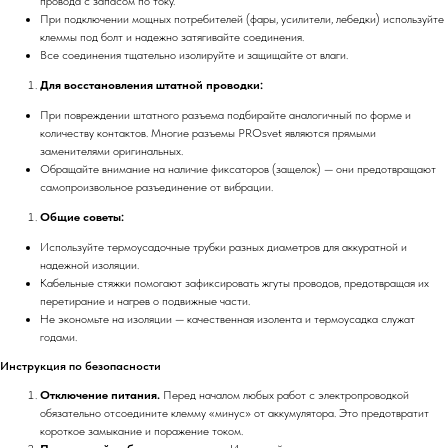
провода с запасом по току.
При подключении мощных потребителей (фары, усилители, лебедки) используйте
клеммы под болт и надежно затягивайте соединения.
Все соединения тщательно изолируйте и защищайте от влаги.
Для восстановления штатной проводки:
При повреждении штатного разъема подбирайте аналогичный по форме и
количеству контактов. Многие разъемы PROsvet являются прямыми
заменителями оригинальных.
Обращайте внимание на наличие фиксаторов (защелок) — они предотвращают
самопроизвольное разъединение от вибрации.
Общие советы:
Используйте термоусадочные трубки разных диаметров для аккуратной и
надежной изоляции.
Кабельные стяжки помогают зафиксировать жгуты проводов, предотвращая их
перетирание и нагрев о подвижные части.
Не экономьте на изоляции — качественная изолента и термоусадка служат
годами.
Инструкция по безопасности
Отключение питания.
Перед началом любых работ с электропроводкой
обязательно отсоедините клемму «минус» от аккумулятора. Это предотвратит
короткое замыкание и поражение током.