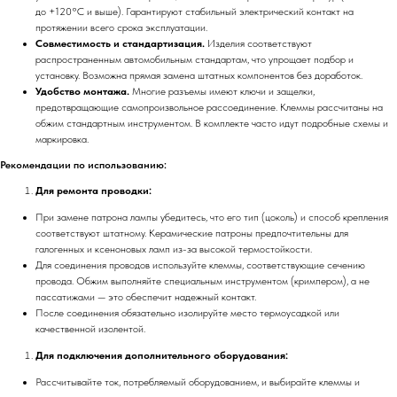
до +120°C и выше). Гарантируют стабильный электрический контакт на
протяжении всего срока эксплуатации.
Совместимость и стандартизация.
Изделия соответствуют
распространенным автомобильным стандартам, что упрощает подбор и
установку. Возможна прямая замена штатных компонентов без доработок.
Удобство монтажа.
Многие разъемы имеют ключи и защелки,
предотвращающие самопроизвольное рассоединение. Клеммы рассчитаны на
обжим стандартным инструментом. В комплекте часто идут подробные схемы и
маркировка.
Рекомендации по использованию:
Для ремонта проводки:
При замене патрона лампы убедитесь, что его тип (цоколь) и способ крепления
соответствуют штатному. Керамические патроны предпочтительны для
галогенных и ксеноновых ламп из-за высокой термостойкости.
Для соединения проводов используйте клеммы, соответствующие сечению
провода. Обжим выполняйте специальным инструментом (кримпером), а не
пассатижами — это обеспечит надежный контакт.
После соединения обязательно изолируйте место термоусадкой или
качественной изолентой.
Для подключения дополнительного оборудования:
Рассчитывайте ток, потребляемый оборудованием, и выбирайте клеммы и