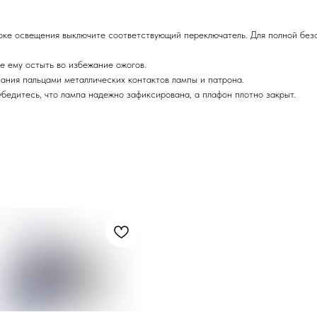
ке освещения выключите соответствующий переключатель. Для полной безо
е ему остыть во избежание ожогов.
ания пальцами металлических контактов лампы и патрона.
едитесь, что лампа надежно зафиксирована, а плафон плотно закрыт.