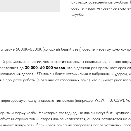
системах освещения автомобиля. Р
обеспечивают мгновенное включен
службы.
апазоне 5000К–6500К (холодный белый свет) обеспечивает лучшую контра
–5 раз меньше энергии, чем аналогичные лампы накаливания, снижая нагру
составляет до
30 000–50 000 часов
, что в десятки раз превышает срок 
акаливания делает LED-лампы более устойчивыми к вибрациям и ударам, ч
в процессе работы (в отличие от галогенных ламп), что снижает риск возг
 перегоревшую лампу и сверьте тип цоколя (например, W5W, T10, C5W). Ус
риты и форму колбы. Некоторые светодиодные лампы могут быть крупнее о
ебует инструментов — старая лампа извлекается, а новая вставляется на е
имеют полярность. Если новая лампа не загорается после установки, попр