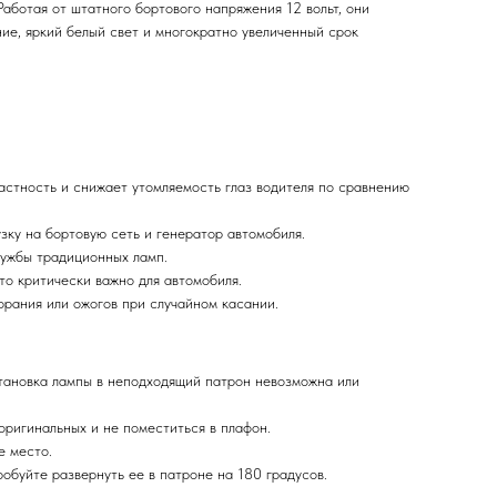
аботая от штатного бортового напряжения 12 вольт, они
ие, яркий белый свет и многократно увеличенный срок
стность и снижает утомляемость глаз водителя по сравнению
зку на бортовую сеть и генератор автомобиля.
службы традиционных ламп.
то критически важно для автомобиля.
орания или ожогов при случайном касании.
тановка лампы в неподходящий патрон невозможна или
ригинальных и не поместиться в плафон.
е место.
обуйте развернуть ее в патроне на 180 градусов.