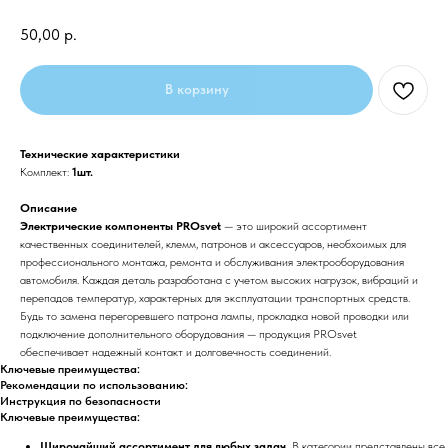
50,00
р.
В корзину
Технические характеристики
Комплект:
1шт.
Описание
Электрические компоненты PROsvet
— это широкий ассортимент
качественных соединителей, клемм, патронов и аксессуаров, необхоимых для
профессионального монтажа, ремонта и обслуживания электрооборудования
автомобиля. Каждая деталь разработана с учетом высоких нагрузок, вибраций и
перепадов температур, характерных для эксплуатации транспортных средств.
Будь то замена перегоревшего патрона лампы, прокладка новой проводки или
подключение дополнительного оборудования — продукция PROsvet
обеспечивает надежный контакт и долговечность соединений.
Ключевые преимущества:
Рекомендации по использованию:
Инструкция по безопасности
Ключевые преимущества:
Широчайший ассортимент для любых задач.
В категории представлены все