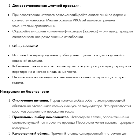
Для восстановления штатной проводки:
При повреждении штатного разъема подбирайте аналогичный по форме и
количеству контактов. Многие разъемы PROsvet являются прямыми
заменителями оригинальных.
Обращайте внимание на наличие фиксаторов (защелок) — они предотвращают
самопроизвольное разъединение от вибрации.
Общие советы:
Используйте термоусадочные трубки разных диаметров для аккуратной и
надежной изоляции.
Кабельные стяжки помогают зафиксировать жгуты проводов, предотвращая их
перетирание и нагрев о подвижные части.
Не экономьте на изоляции — качественная изолента и термоусадка служат
годами.
Инструкция по безопасности
Отключение питания.
Перед началом любых работ с электропроводкой
обязательно отсоедините клемму «минус» от аккумулятора. Это предотвратит
короткое замыкание и поражение током.
Правильный выбор компонентов.
Используйте детали, рассчитанные на
соответствующий ток и сечение провода. Перегрузка может вызвать перегрев и
возгорание.
Качественный обжим.
Применяйте специализированный инструмент для