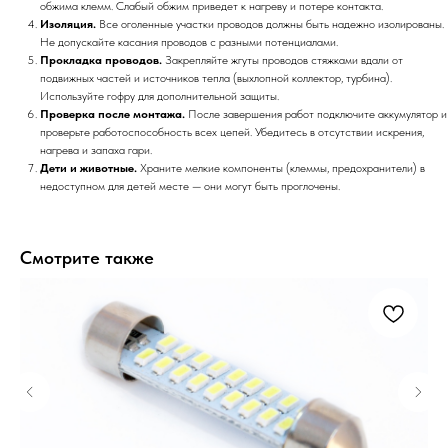
обжима клемм. Слабый обжим приведет к нагреву и потере контакта.
Изоляция.
Все оголенные участки проводов должны быть надежно изолированы.
Не допускайте касания проводов с разными потенциалами.
Прокладка проводов.
Закрепляйте жгуты проводов стяжками вдали от
подвижных частей и источников тепла (выхлопной коллектор, турбина).
Используйте гофру для дополнительной защиты.
Проверка после монтажа.
После завершения работ подключите аккумулятор и
проверьте работоспособность всех цепей. Убедитесь в отсутствии искрения,
нагрева и запаха гари.
Дети и животные.
Храните мелкие компоненты (клеммы, предохранители) в
недоступном для детей месте — они могут быть проглочены.
Смотрите также