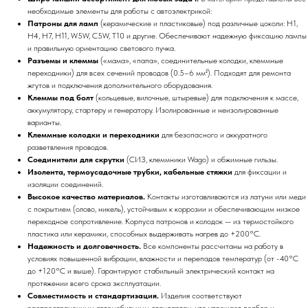
необходимые элементы для работы с автоэлектрикой:
Патроны для ламп
(керамические и пластиковые) под различные цоколи: H1,
H4, H7, H11, W5W, C5W, T10 и другие. Обеспечивают надежную фиксацию лампы
и правильную ориентацию светового пучка.
Разъемы и клеммы
(«мама», «папа», соединительные колодки, клеммные
переходники) для всех сечений проводов (0.5–6 мм²). Подходят для ремонта
жгутов и подключения дополнительного оборудования.
Клеммы под болт
(кольцевые, вилочные, штыревые) для подключения к массе,
аккумулятору, стартеру и генератору. Изолированные и неизолированные
варианты.
Клеммные колодки и переходники
для безопасного и аккуратного
разветвления проводов.
Соединители для скрутки
(СИЗ, клеммники Wago) и обжимные гильзы.
Изолента, термоусадочные трубки, кабельные стяжки
для фиксации и
изоляции соединений.
Высокое качество материалов.
Контакты изготавливаются из латуни или меди
с покрытием (олово, никель), устойчивым к коррозии и обеспечивающим низкое
переходное сопротивление. Корпуса патронов и колодок — из термостойкого
пластика или керамики, способных выдерживать нагрев до +200°C.
Надежность и долговечность.
Все компоненты рассчитаны на работу в
условиях повышенной вибрации, влажности и перепадов температур (от -40°C
до +120°C и выше). Гарантируют стабильный электрический контакт на
протяжении всего срока эксплуатации.
Совместимость и стандартизация.
Изделия соответствуют
распространенным автомобильным стандартам, что упрощает подбор и