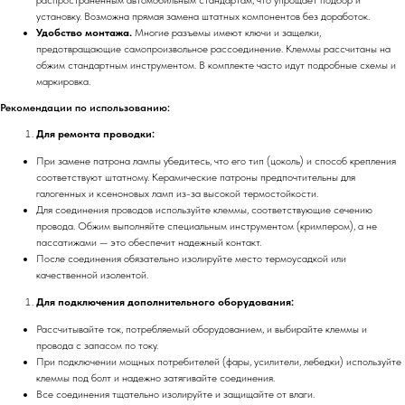
установку. Возможна прямая замена штатных компонентов без доработок.
Удобство монтажа.
Многие разъемы имеют ключи и защелки,
предотвращающие самопроизвольное рассоединение. Клеммы рассчитаны на
обжим стандартным инструментом. В комплекте часто идут подробные схемы и
маркировка.
Рекомендации по использованию:
Для ремонта проводки:
При замене патрона лампы убедитесь, что его тип (цоколь) и способ крепления
соответствуют штатному. Керамические патроны предпочтительны для
галогенных и ксеноновых ламп из-за высокой термостойкости.
Для соединения проводов используйте клеммы, соответствующие сечению
провода. Обжим выполняйте специальным инструментом (кримпером), а не
пассатижами — это обеспечит надежный контакт.
После соединения обязательно изолируйте место термоусадкой или
качественной изолентой.
Для подключения дополнительного оборудования:
Рассчитывайте ток, потребляемый оборудованием, и выбирайте клеммы и
провода с запасом по току.
При подключении мощных потребителей (фары, усилители, лебедки) используйте
клеммы под болт и надежно затягивайте соединения.
Все соединения тщательно изолируйте и защищайте от влаги.