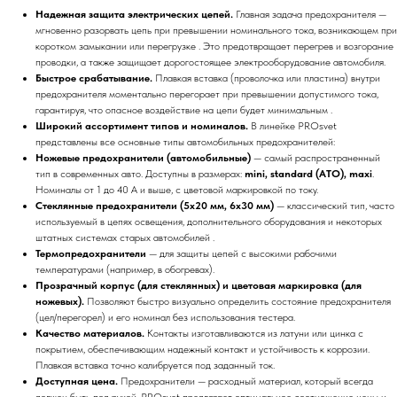
Надежная защита электрических цепей.
Главная задача предохранителя —
мгновенно разорвать цепь при превышении номинального тока, возникающем при
коротком замыкании или перегрузке . Это предотвращает перегрев и возгорание
проводки, а также защищает дорогостоящее электрооборудование автомобиля.
Быстрое срабатывание.
Плавкая вставка (проволочка или пластина) внутри
предохранителя моментально перегорает при превышении допустимого тока,
гарантируя, что опасное воздействие на цепи будет минимальным .
Широкий ассортимент типов и номиналов.
В линейке PROsvet
представлены все основные типы автомобильных предохранителей:
Ножевые предохранители (автомобильные)
— самый распространенный
тип в современных авто. Доступны в размерах:
mini, standard (ATO), maxi
.
Номиналы от 1 до 40 А и выше, с цветовой маркировкой по току.
Стеклянные предохранители (5x20 мм, 6x30 мм)
— классический тип, часто
используемый в цепях освещения, дополнительного оборудования и некоторых
штатных системах старых автомобилей .
Термопредохранители
— для защиты цепей с высокими рабочими
температурами (например, в обогревах).
Прозрачный корпус (для стеклянных) и цветовая маркировка (для
ножевых).
Позволяют быстро визуально определить состояние предохранителя
(цел/перегорел) и его номинал без использования тестера.
Качество материалов.
Контакты изготавливаются из латуни или цинка с
покрытием, обеспечивающим надежный контакт и устойчивость к коррозии.
Плавкая вставка точно калибруется под заданный ток.
Доступная цена.
Предохранители — расходный материал, который всегда
должен быть под рукой. PROsvet предлагает оптимальное соотношение цены и