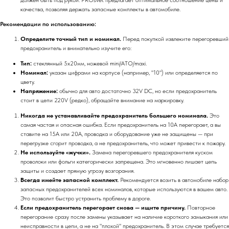
качества, позволяя держать запасные комплекты в автомобиле.
Рекомендации по использованию:
Определите точный тип и номинал.
Перед покупкой извлеките перегоревший
предохранитель и внимательно изучите его:
Тип:
стеклянный 5x20мм, ножевой mini/ATO/maxi.
Номинал:
указан цифрами на корпусе (например, "10") или определяется по
цвету.
Напряжение:
обычно для авто достаточно 32V DC, но если предохранитель
стоит в цепи 220V (редко), обращайте внимание на маркировку.
Никогда не устанавливайте предохранитель большего номинала.
Это
самая частая и опасная ошибка. Если предохранитель на 10А перегорает, а вы
ставите на 15А или 20А, проводка и оборудование уже не защищены — при
перегрузке сгорит проводка, а не предохранитель, что может привести к пожару.
Не используйте «жучки».
Замена перегоревшего предохранителя куском
проволоки или фольги категорически запрещена. Это мгновенно лишает цепь
защиты и создает прямую угрозу возгорания.
Всегда имейте запасной комплект.
Рекомендуется возить в автомобиле набор
запасных предохранителей всех номиналов, которые используются в вашем авто.
Это позволит быстро устранить проблему в дороге.
Если предохранитель перегорает снова — ищите причину.
Повторное
перегорание сразу после замены указывает на наличие короткого замыкания или
неисправности в цепи, а не на "плохой" предохранитель. В этом случае требуется