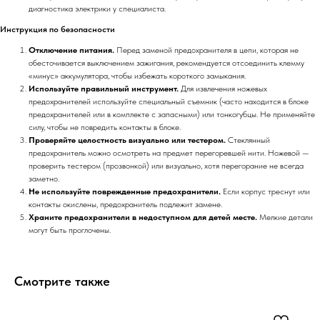
диагностика электрики у специалиста.
Инструкция по безопасности
Отключение питания.
Перед заменой предохранителя в цепи, которая не
обесточивается выключением зажигания, рекомендуется отсоединить клемму
«минус» аккумулятора, чтобы избежать короткого замыкания.
Используйте правильный инструмент.
Для извлечения ножевых
предохранителей используйте специальный съемник (часто находится в блоке
предохранителей или в комплекте с запасными) или тонкогубцы. Не применяйте
силу, чтобы не повредить контакты в блоке.
Проверяйте целостность визуально или тестером.
Стеклянный
предохранитель можно осмотреть на предмет перегоревшей нити. Ножевой —
проверить тестером (прозвонкой) или визуально, хотя перегорание не всегда
заметно.
Не используйте поврежденные предохранители.
Если корпус треснут или
контакты окислены, предохранитель подлежит замене.
Храните предохранители в недоступном для детей месте.
Мелкие детали
могут быть проглочены.
Смотрите также