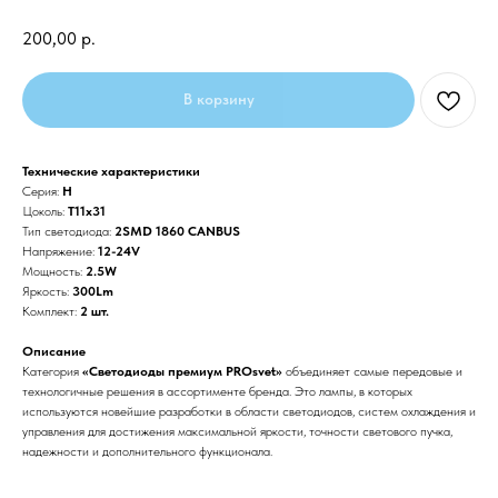
200,00
р.
В корзину
Технические характеристики
Серия:
H
Цоколь:
T11x31
Тип светодиода:
2SMD 1860 CANBUS
Напряжение:
12-24V
Мощность:
2.5W
Яркость:
300Lm
Комплект:
2 шт.
Описание
Категория
«Светодиоды премиум PROsvet»
объединяет самые передовые и
технологичные решения в ассортименте бренда. Это лампы, в которых
используются новейшие разработки в области светодиодов, систем охлаждения и
управления для достижения максимальной яркости, точности светового пучка,
надежности и дополнительного функционала.