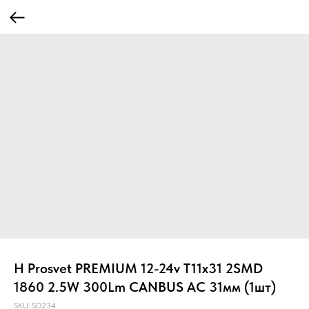
H Prosvet PREMIUM 12-24v T11x31 2SMD
1860 2.5W 300Lm CANBUS АС 31мм (1шт)
SKU:
SD234