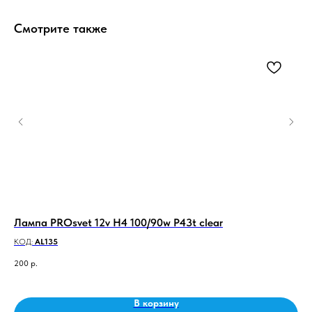
Смотрите также
ем
Лампа PROsvet 12v H4 100/90w P43t clear
Пр
да
КОД:
AL135
КО
200
р.
23 
В корзину