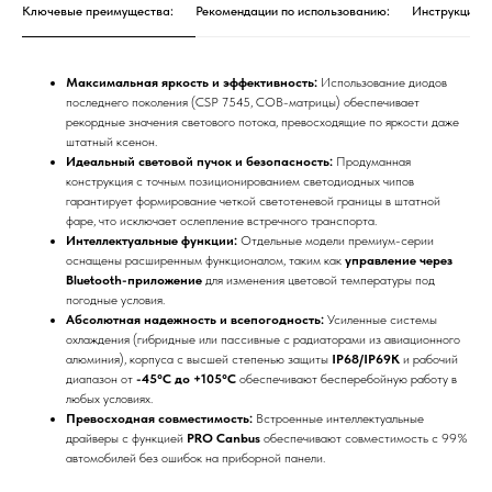
Ключевые преимущества:
Рекомендации по использованию:
Инструкция п
Максимальная яркость и эффективность:
Использование диодов
последнего поколения (CSP 7545, COB-матрицы) обеспечивает
рекордные значения светового потока, превосходящие по яркости даже
штатный ксенон.
Идеальный световой пучок и безопасность:
Продуманная
конструкция с точным позиционированием светодиодных чипов
гарантирует формирование четкой светотеневой границы в штатной
фаре, что исключает ослепление встречного транспорта.
Интеллектуальные функции:
Отдельные модели премиум-серии
оснащены расширенным функционалом, таким как
управление через
Bluetooth-приложение
для изменения цветовой температуры под
погодные условия.
Абсолютная надежность и всепогодность:
Усиленные системы
охлаждения (гибридные или пассивные с радиаторами из авиационного
алюминия), корпуса с высшей степенью защиты
IP68/IP69K
и рабочий
диапазон от
-45°C до +105°C
обеспечивают бесперебойную работу в
любых условиях.
Превосходная совместимость:
Встроенные интеллектуальные
драйверы с функцией
PRO Canbus
обеспечивают совместимость с 99%
автомобилей без ошибок на приборной панели.