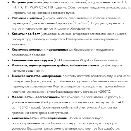
Патроны для ламп
(керамические и пластиковые) под различные цоколи: H1,
H4, H7, H11, W5W, C5W, T10 и другие. Обеспечивают надежную фиксацию лампы
и правильную ориентацию светового пучка.
Разъемы и клеммы
(«мама», «папа», соединительные колодки, клеммные
переходники) для всех сечений проводов (0.5–6 мм²). Подходят для ремонта
жгутов и подключения дополнительного оборудования.
Клеммы под болт
(кольцевые, вилочные, штыревые) для подключения к массе,
аккумулятору, стартеру и генератору. Изолированные и неизолированные
варианты.
Клеммные колодки и переходники
для безопасного и аккуратного
разветвления проводов.
Соединители для скрутки
(СИЗ, клеммники Wago) и обжимные гильзы.
Изолента, термоусадочные трубки, кабельные стяжки
для фиксации и
изоляции соединений.
Высокое качество материалов.
Контакты изготавливаются из латуни или меди
с покрытием (олово, никель), устойчивым к коррозии и обеспечивающим низкое
переходное сопротивление. Корпуса патронов и колодок — из термостойкого
пластика или керамики, способных выдерживать нагрев до +200°C.
Надежность и долговечность.
Все компоненты рассчитаны на работу в
условиях повышенной вибрации, влажности и перепадов температур (от -40°C
до +120°C и выше). Гарантируют стабильный электрический контакт на
протяжении всего срока эксплуатации.
Совместимость и стандартизация.
Изделия соответствуют
распространенным автомобильным стандартам, что упрощает подбор и
установку. Возможна прямая замена штатных компонентов без доработок.