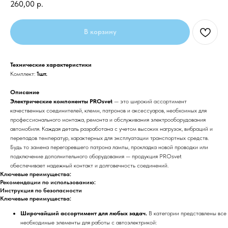
260,00
р.
В корзину
Технические характеристики
Комплект:
1шт.
Описание
Электрические компоненты PROsvet
— это широкий ассортимент
качественных соединителей, клемм, патронов и аксессуаров, необхоимых для
профессионального монтажа, ремонта и обслуживания электрооборудования
автомобиля. Каждая деталь разработана с учетом высоких нагрузок, вибраций и
перепадов температур, характерных для эксплуатации транспортных средств.
Будь то замена перегоревшего патрона лампы, прокладка новой проводки или
подключение дополнительного оборудования — продукция PROsvet
обеспечивает надежный контакт и долговечность соединений.
Ключевые преимущества:
Рекомендации по использованию:
Инструкция по безопасности
Ключевые преимущества:
Широчайший ассортимент для любых задач.
В категории представлены все
необходимые элементы для работы с автоэлектрикой: