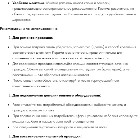
Удобство монтажа.
Многие разъемы имеют ключи и защелки,
предотвращающие самопроизвольное рассоединение. Клеммы рассчитаны на
обжим стандартным инструментом. В комплекте часто идут подробные схемы и
маркировка.
Рекомендации по использованию:
Для ремонта проводки:
При замене патрона лампы убедитесь, что его тип (цоколь) и способ крепления
соответствуют штатному. Керамические патроны предпочтительны для
галогенных и ксеноновых ламп из-за высокой термостойкости.
Для соединения проводов используйте клеммы, соответствующие сечению
провода. Обжим выполняйте специальным инструментом (кримпером), а не
пассатижами — это обеспечит надежный контакт.
После соединения обязательно изолируйте место термоусадкой или
качественной изолентой.
Для подключения дополнительного оборудования:
Рассчитывайте ток, потребляемый оборудованием, и выбирайте клеммы и
провода с запасом по току.
При подключении мощных потребителей (фары, усилители, лебедки) используйте
клеммы под болт и надежно затягивайте соединения.
Все соединения тщательно изолируйте и защищайте от влаги.
Для восстановления штатной проводки: