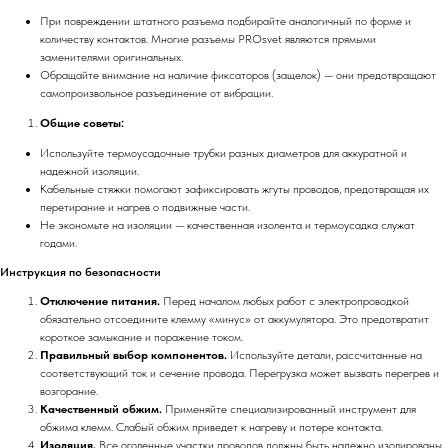
При повреждении штатного разъема подбирайте аналогичный по форме и
количеству контактов. Многие разъемы PROsvet являются прямыми
заменителями оригинальных.
Обращайте внимание на наличие фиксаторов (защелок) — они предотвращают
самопроизвольное разъединение от вибрации.
Общие советы:
Используйте термоусадочные трубки разных диаметров для аккуратной и
надежной изоляции.
Кабельные стяжки помогают зафиксировать жгуты проводов, предотвращая их
перетирание и нагрев о подвижные части.
Не экономьте на изоляции — качественная изолента и термоусадка служат
годами.
Инструкция по безопасности
Отключение питания.
Перед началом любых работ с электропроводкой
обязательно отсоедините клемму «минус» от аккумулятора. Это предотвратит
короткое замыкание и поражение током.
Правильный выбор компонентов.
Используйте детали, рассчитанные на
соответствующий ток и сечение провода. Перегрузка может вызвать перегрев и
возгорание.
Качественный обжим.
Применяйте специализированный инструмент для
обжима клемм. Слабый обжим приведет к нагреву и потере контакта.
Изоляция.
Все оголенные участки проводов должны быть надежно изолированы.