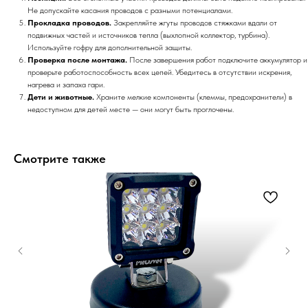
Не допускайте касания проводов с разными потенциалами.
Прокладка проводов.
Закрепляйте жгуты проводов стяжками вдали от
подвижных частей и источников тепла (выхлопной коллектор, турбина).
Используйте гофру для дополнительной защиты.
Проверка после монтажа.
После завершения работ подключите аккумулятор и
проверьте работоспособность всех цепей. Убедитесь в отсутствии искрения,
нагрева и запаха гари.
Дети и животные.
Храните мелкие компоненты (клеммы, предохранители) в
недоступном для детей месте — они могут быть проглочены.
Смотрите также