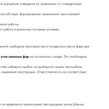
ное улучшение освещения по сравнению со стандартными
 способствует формированию приемлемой светотеневой
льной работы.
т работу в различных погодных условиях.
Оцените свободное пространство в посадочном месте фары для
 угла наклона фар
на оптическом стенде. Это необходимо
 чтобы избежать ошибок на приборной панели автомобиля.
к изменение конструкции. Ответственность за соответствие
е за правильной ориентацией светодиодных чипов (обычно