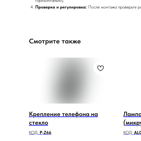
горизонтально).
Проверка и регулировка:
После монтажа проверьте р
Смотрите также
Крепление телефона на
Лампа
стекло
(микр
(сред
КОД:
P-Z66
КОД:
AL