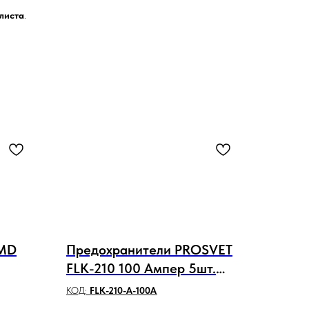
листа
.
SMD
Предохранители PROSVET
FLK-210 100 Ампер 5шт.
(W228-S)
КОД:
FLK-210-A-100A