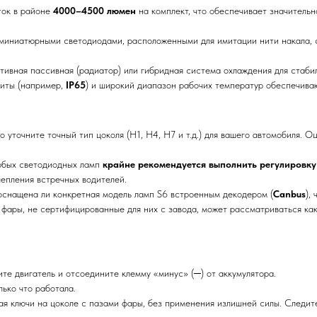
ок в районе
4000–4500 люмен
на комплект, что обеспечивает значитель
миниатюрными светодиодами, расположенными для имитации нити накала,
тивная пассивная (радиатор) или гибридная система охлаждения для стаби
иты (например,
IP65
) и широкий диапазон рабочих температур обеспечиваю
 уточните точный тип цоколя (H1, H4, H7 и т.д.) для вашего автомобиля. 
юбых светодиодных ламп
крайне рекомендуется выполнить регулировку
епления встречных водителей.
оснащена ли конкретная модель ламп S6 встроенным декодером (
Canbus
),
фары, не сертифицированные для них с завода, может рассматриваться ка
те двигатель и отсоедините клемму «минус» (─) от аккумулятора.
ько что работала.
я ключи на цоколе с пазами фары, без применения излишней силы. Следит