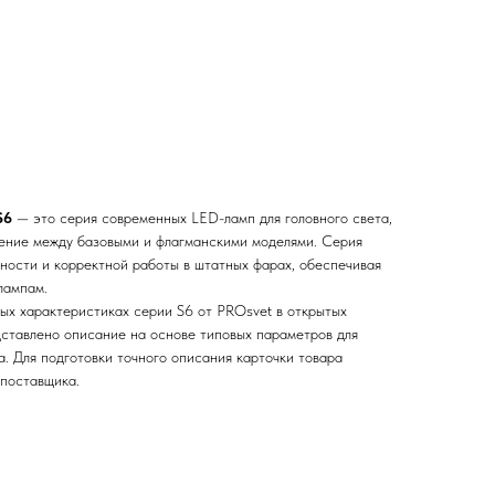
S6
— это серия современных LED-ламп для головного света,
ение между базовыми и флагманскими моделями. Серия
жности и корректной работы в штатных фарах, обеспечивая
лампам.
ых характеристиках серии S6 от PROsvet в открытых
дставлено описание на основе типовых параметров для
. Для подготовки точного описания карточки товара
 поставщика.