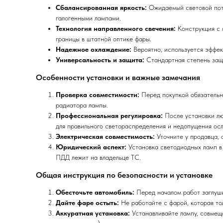
Сбалансированная яркость:
Ожидаемый световой пот
галогенными лампами.
Технология направленного свечения:
Конструкция с 
границы в штатной оптике фары.
Надежное охлаждение:
Вероятно, используется эффек
Универсальность и защита:
Стандартная степень защ
Особенности установки и важные замечания
Проверка совместимости:
Перед покупкой обязательно
радиатора лампы.
Профессиональная регулировка:
После установки л
для правильного светораспределения и недопущения осл
Электрическая совместимость:
Уточните у продавца, 
Юридический аспект:
Установка светодиодных ламп в 
ПДД лежит на владельце ТС.
Общая инструкция по безопасности и установке
Обесточьте автомобиль:
Перед началом работ заглуши
Дайте фаре остыть:
Не работайте с фарой, которая тол
Аккуратная установка:
Устанавливайте лампу, совмеща