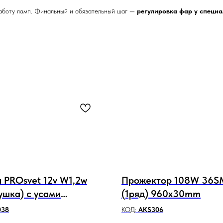
аботу ламп. Финальный и обязательный шаг —
регулировка фар у специа
 PROsvet 12v W1,2w
Прожектор 108W 36
ушка) с усами
(1ряд) 960x30mm
няя) 4
038
КОД:
AKS306