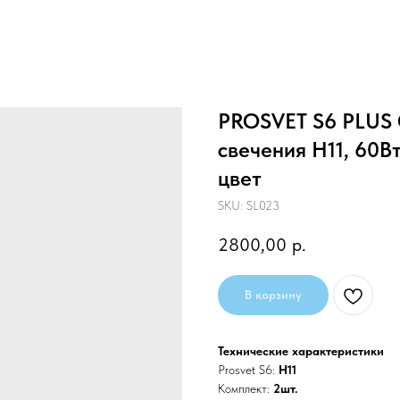
PROSVET S6 PLUS 
свечения H11, 60В
цвет
SKU:
SL023
2800,00
р.
В корзину
Технические характеристики
Prosvet S6:
H11
Комплект:
2шт.