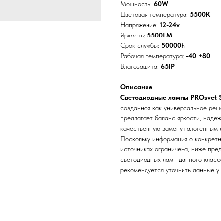
Мощность:
60W
Цветовая температура:
5500K
Напряжение:
12-24v
Яркость:
5500LM
Срок службы:
50000h
Рабочая температура:
-40 +80
Влагозащита:
65IP
Описание
Светодиодные лампы PROsvet 
созданная как универсальное реш
предлагает баланс яркости, наде
качественную замену галогенным 
Поскольку информация о конкретн
источниках ограничена, ниже пре
светодиодных ламп данного класса
рекомендуется уточнить данные у