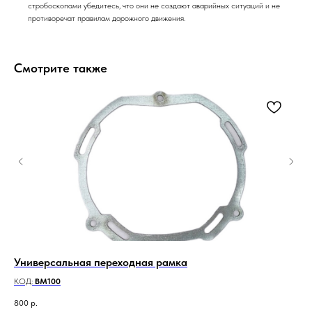
стробоскопами убедитесь, что они не создают аварийных ситуаций и не
противоречат правилам дорожного движения.
Смотрите также
Универсальная переходная рамка
Св
PS
КОД:
BM100
КО
800
р.