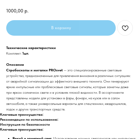
1000,00
р.
В корзину
Технические характеристики
Комплект:
1шт.
Описание
Стробоскопы и мигалки PROsvet
— это специализированные световые
устройства, предназначенные для привлечения внимания в различных ситуациях:
от аварийной сигнализации до эффектного внешнего тюнинга. Они генерируют
яркие импульсные или проблесковые световые сигналы, которые заметны даже
при ярком солнечном свете и в условиях плохой видимости. В ассортименте
представлены модели для установки в фары, фонари, на кузов или в салон
автомобиля, а также универсальные варианты для спецтехники, квадроциклов,
лодок и других транспортных средств.
Ключевые преимущества:
Рекомендации по использованию:
Инструкция по безопасности
Ключевые преимущества:
Яркий и заметный свет.
Использование мощных светодиодов или импульсных