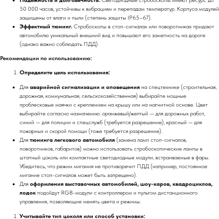
50 000 часов, устойчивы к вибрациям и перепадам температур. Корпуса модулей
защищены от влаги и пыли (степень защиты IP65–67).
Эффектный тюнинг.
Стробоскопы в стоп-сигналах или поворотниках придают
автомобилю уникальный внешний вид и повышают его заметность на дороге
(однако важно соблюдать ПДД).
Рекомендации по использованию:
Определите цель использования:
Для
аварийной сигнализации и оповещения
на спецтехнике (строительная,
дорожная, коммунальная, сельскохозяйственная) выбирайте мощные
проблесковые маячки с креплением на крышу или на магнитной основе. Цвет
выбирайте согласно назначению: оранжевый/желтый — для дорожных работ,
синий — для полиции и спецслужб (требуется разрешение), красный — для
пожарных и скорой помощи (тоже требуется разрешение).
Для
тюнинга легкового автомобиля
(замена ламп стоп-сигналов,
поворотников, габаритов) можно использовать стробоскопические лампы в
штатный цоколь или компактные светодиодные модули, встраиваемые в фары.
Убедитесь, что режим мигания не противоречит ПДД (например, постоянное
мигание стоп-сигналов может быть запрещено).
Для
оформления выставочных автомобилей, шоу-каров, квадроциклов,
лодок
подойдут RGB-модули с контроллером и пультом дистанционного
управления, позволяющие менять цвета и режимы.
Учитывайте тип цоколя или способ установки: