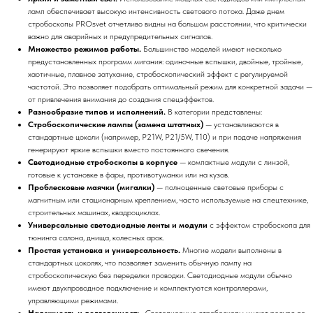
ламп обеспечивает высокую интенсивность светового потока. Даже днем
стробоскопы PROsvet отчетливо видны на большом расстоянии, что критически
важно для аварийных и предупредительных сигналов.
Множество режимов работы.
Большинство моделей имеют несколько
предустановленных программ мигания: одиночные вспышки, двойные, тройные,
хаотичные, плавное затухание, стробоскопический эффект с регулируемой
частотой. Это позволяет подобрать оптимальный режим для конкретной задачи —
от привлечения внимания до создания спецэффектов.
Разнообразие типов и исполнений.
В категории представлены:
Стробоскопические лампы (замена штатных)
— устанавливаются в
стандартные цоколи (например, P21W, P21/5W, T10) и при подаче напряжения
генерируют яркие вспышки вместо постоянного свечения.
Светодиодные стробоскопы в корпусе
— компактные модули с линзой,
готовые к установке в фары, противотуманки или на кузов.
Проблесковые маячки (мигалки)
— полноценные световые приборы с
магнитным или стационарным креплением, часто используемые на спецтехнике,
строительных машинах, квадроциклах.
Универсальные светодиодные ленты и модули
с эффектом стробоскопа для
тюнинга салона, днища, колесных арок.
Простая установка и универсальность.
Многие модели выполнены в
стандартных цоколях, что позволяет заменить обычную лампу на
стробоскопическую без переделки проводки. Светодиодные модули обычно
имеют двухпроводное подключение и комплектуются контроллерами,
управляющими режимами.
Надежность и долговечность.
Светодиодные стробоскопы имеют ресурс до