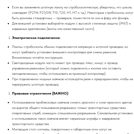
Если вы заменяете штатную лампу на стробоскопическую, убедитесь, что цоколь
совпадает (P21W, P21/5W, T10, T20, H1, H7 и т.д.). Некоторые стробоскопы могут
быть длиннее стандартных — проверьте, поместятся ли они в фару или фонарь.
Для внешней установки выбирайте модули с высокой степенью защиты (IP67) и
надежным креплением (винты или качественный скотч).
Электрическое подключение:
Лампы-стробоскопы обычно подключаются напрямую к штатной проводке, но
могут требовать установки внешнего контроллера для смены режимов.
Внимательно читайте инструкцию.
Светодиодные модули часто имеют три провода: плюс, минус и провод
управления режимами (который можно подключить к кнопке или оставить
неподключенным, чтобы использовать встроенный контроллер).
При подключении мощных маячков используйте реле и предохранители, чтобы не
перегружать штатную проводку.
Правовые ограничения (ВАЖНО):
Использование проблесковых маячков синего, красного и сине-красного цветов
на дорогах общего пользования разрешено только транспортным средствам
оперативных служб, имеющим специальное разрешение. Самовольная установка
и использование таких маячков влечет серьезные штрафы и задержание
транспортного средства.
Мигающие стоп-сигналы, поворотники и габаритные огни могут не