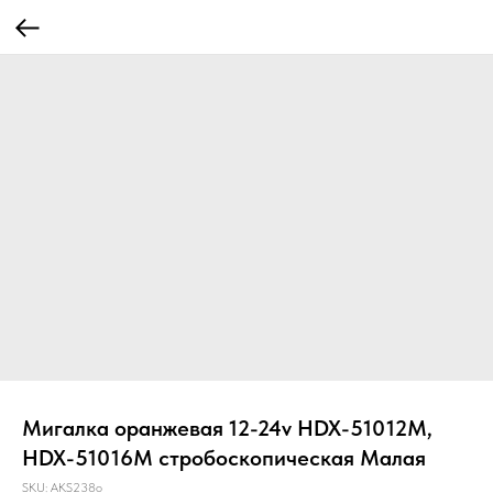
Мигалка оранжевая 12-24v HDX-51012M,
HDX-51016M стробоскопическая Малая
SKU:
AKS238o