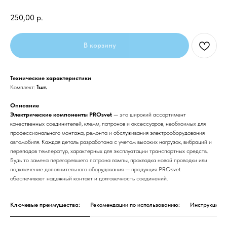
250,00
р.
В корзину
Технические характеристики
Комплект:
1шт.
Описание
Электрические компоненты PROsvet
— это широкий ассортимент
качественных соединителей, клемм, патронов и аксессуаров, необхоимых для
профессионального монтажа, ремонта и обслуживания электрооборудования
автомобиля. Каждая деталь разработана с учетом высоких нагрузок, вибраций и
перепадов температур, характерных для эксплуатации транспортных средств.
Будь то замена перегоревшего патрона лампы, прокладка новой проводки или
подключение дополнительного оборудования — продукция PROsvet
обеспечивает надежный контакт и долговечность соединений.
Ключевые преимущества:
Рекомендации по использованию:
Инструкция п