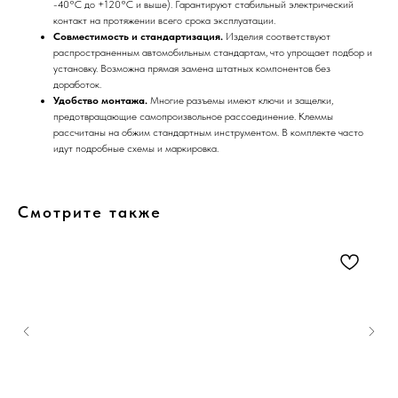
-40°C до +120°C и выше). Гарантируют стабильный электрический
контакт на протяжении всего срока эксплуатации.
Совместимость и стандартизация.
Изделия соответствуют
распространенным автомобильным стандартам, что упрощает подбор и
установку. Возможна прямая замена штатных компонентов без
доработок.
Удобство монтажа.
Многие разъемы имеют ключи и защелки,
предотвращающие самопроизвольное рассоединение. Клеммы
рассчитаны на обжим стандартным инструментом. В комплекте часто
идут подробные схемы и маркировка.
Смотрите также