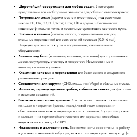
Широчайший ассортимент для любых задач.
В категории
представлены все необходимые элементы для работы с автоэлектрикой:
Патроны для ламп
(керамические и пластиковые) под различные
цоколи: H1, H4, H7, H11, W5W, C5W, T10 и другие. Обеспечивают
надежную фиксацию лампы и правильную ориентацию светового пучка.
Разъемы и клеммы
(«мама», «папа», соединительные колодки,
клеммные переходники) для всех сечений проводов (0.5–6 мм²).
Подходят для ремонта жгутов и подключения дополнительного
оборудования.
Клеммы под болт
(кольцевые, вилочные, штыревые) для подключения к
массе, аккумулятору, стартеру и генератору. Изолированные и
неизолированные варианты.
Клеммные колодки и переходники
для безопасного и аккуратного
разветвления проводов.
Соединители для скрутки
(СИЗ, клеммники Wago) и обжимные гильзы.
Изолента, термоусадочные трубки, кабельные стяжки
для фиксации
и изоляции соединений.
Высокое качество материалов.
Контакты изготавливаются из латуни
или меди с покрытием (олово, никель), устойчивым к коррозии и
обеспечивающим низкое переходное сопротивление. Корпуса патронов
и колодок — из термостойкого пластика или керамики, способных
выдерживать нагрев до +200°C.
Надежность и долговечность.
Все компоненты рассчитаны на работу
в условиях повышенной вибрации, влажности и перепадов температур (от