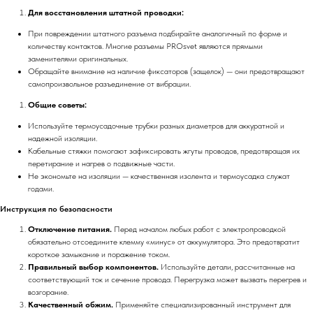
Для восстановления штатной проводки:
При повреждении штатного разъема подбирайте аналогичный по форме и
количеству контактов. Многие разъемы PROsvet являются прямыми
заменителями оригинальных.
Обращайте внимание на наличие фиксаторов (защелок) — они предотвращают
самопроизвольное разъединение от вибрации.
Общие советы:
Используйте термоусадочные трубки разных диаметров для аккуратной и
надежной изоляции.
Кабельные стяжки помогают зафиксировать жгуты проводов, предотвращая их
перетирание и нагрев о подвижные части.
Не экономьте на изоляции — качественная изолента и термоусадка служат
годами.
Инструкция по безопасности
Отключение питания.
Перед началом любых работ с электропроводкой
обязательно отсоедините клемму «минус» от аккумулятора. Это предотвратит
короткое замыкание и поражение током.
Правильный выбор компонентов.
Используйте детали, рассчитанные на
соответствующий ток и сечение провода. Перегрузка может вызвать перегрев и
возгорание.
Качественный обжим.
Применяйте специализированный инструмент для