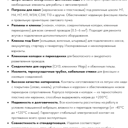
необходимые элементы для работы с автоэлектрикой:
Патроны для ламп
(керамические и пластиковые) под различные цоколи: H1,
H4, H7, H11, W5W, C5W, T10 и другие. Обеспечивают надежную фиксацию лампы
и правильную ориентацию светового пучка.
Разъемы и клеммы
(«мама», «папа», соединительные колодки, клеммные
переходники) для всех сечений проводов (0.5–6 мм²). Подходят для ремонта
жгутов и подключения дополнительного оборудования.
Клеммы под болт
(кольцевые, вилочные, штыревые) для подключения к массе,
аккумулятору, стартеру и генератору. Изолированные и неизолированные
варианты.
Клеммные колодки и переходники
для безопасного и аккуратного
разветвления проводов.
Соединители для скрутки
(СИЗ, клеммники Wago) и обжимные гильзы.
Изолента, термоусадочные трубки, кабельные стяжки
для фиксации и
изоляции соединений.
Высокое качество материалов.
Контакты изготавливаются из латуни или меди
с покрытием (олово, никель), устойчивым к коррозии и обеспечивающим низкое
переходное сопротивление. Корпуса патронов и колодок — из термостойкого
пластика или керамики, способных выдерживать нагрев до +200°C.
Надежность и долговечность.
Все компоненты рассчитаны на работу в
условиях повышенной вибрации, влажности и перепадов температур (от -40°C
до +120°C и выше). Гарантируют стабильный электрический контакт на
протяжении всего срока эксплуатации.
Совместимость и стандартизация.
Изделия соответствуют
распространенным автомобильным стандартам, что упрощает подбор и