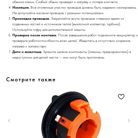
обжима клемм. Слабый обжим приведет к нагреву и потере контакта.
Изоляция.
Все оголенные участки проводов должны быть надежно изолированы.
Не допускайте касания проводов с разными потенциалами.
Прокладка проводов.
Закрепляйте жгуты проводов стяжками вдали от
подвижных частей и источников тепла (выхлопной коллектор, турбина).
Используйте гофру для дополнительной защиты.
Проверка после монтажа.
После завершения работ подключите аккумулятор и
проверьте работоспособность всех цепей. Убедитесь в отсутствии искрения,
нагрева и запаха гари.
Дети и животные.
Храните мелкие компоненты (клеммы, предохранители) в
недоступном для детей месте — они могут быть проглочены.
Смотрите также