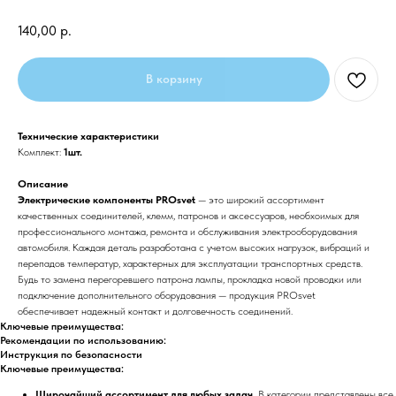
140,00
р.
В корзину
Технические характеристики
Комплект:
1шт.
Описание
Электрические компоненты PROsvet
— это широкий ассортимент
качественных соединителей, клемм, патронов и аксессуаров, необхоимых для
профессионального монтажа, ремонта и обслуживания электрооборудования
автомобиля. Каждая деталь разработана с учетом высоких нагрузок, вибраций и
перепадов температур, характерных для эксплуатации транспортных средств.
Будь то замена перегоревшего патрона лампы, прокладка новой проводки или
подключение дополнительного оборудования — продукция PROsvet
обеспечивает надежный контакт и долговечность соединений.
Ключевые преимущества:
Рекомендации по использованию:
Инструкция по безопасности
Ключевые преимущества:
Широчайший ассортимент для любых задач.
В категории представлены все