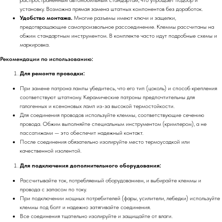
установку. Возможна прямая замена штатных компонентов без доработок.
Удобство монтажа.
Многие разъемы имеют ключи и защелки,
предотвращающие самопроизвольное рассоединение. Клеммы рассчитаны на
обжим стандартным инструментом. В комплекте часто идут подробные схемы и
маркировка.
Рекомендации по использованию:
Для ремонта проводки:
При замене патрона лампы убедитесь, что его тип (цоколь) и способ крепления
соответствуют штатному. Керамические патроны предпочтительны для
галогенных и ксеноновых ламп из-за высокой термостойкости.
Для соединения проводов используйте клеммы, соответствующие сечению
провода. Обжим выполняйте специальным инструментом (кримпером), а не
пассатижами — это обеспечит надежный контакт.
После соединения обязательно изолируйте место термоусадкой или
качественной изолентой.
Для подключения дополнительного оборудования:
Рассчитывайте ток, потребляемый оборудованием, и выбирайте клеммы и
провода с запасом по току.
При подключении мощных потребителей (фары, усилители, лебедки) используйте
клеммы под болт и надежно затягивайте соединения.
Все соединения тщательно изолируйте и защищайте от влаги.