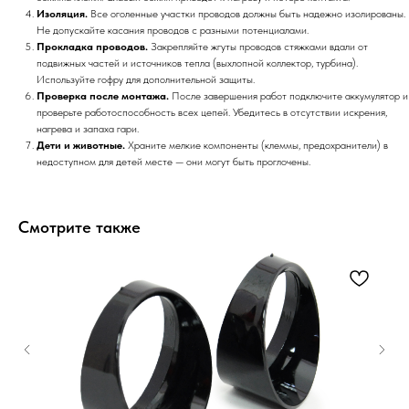
Изоляция.
Все оголенные участки проводов должны быть надежно изолированы.
Не допускайте касания проводов с разными потенциалами.
Прокладка проводов.
Закрепляйте жгуты проводов стяжками вдали от
подвижных частей и источников тепла (выхлопной коллектор, турбина).
Используйте гофру для дополнительной защиты.
Проверка после монтажа.
После завершения работ подключите аккумулятор и
проверьте работоспособность всех цепей. Убедитесь в отсутствии искрения,
нагрева и запаха гари.
Дети и животные.
Храните мелкие компоненты (клеммы, предохранители) в
недоступном для детей месте — они могут быть проглочены.
Смотрите также