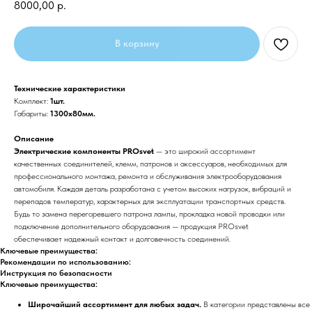
8000,00
р.
В корзину
Технические характеристики
Комплект:
1шт.
Габариты:
1300x80мм.
Описание
Электрические компоненты PROsvet
— это широкий ассортимент
качественных соединителей, клемм, патронов и аксессуаров, необходимых для
профессионального монтажа, ремонта и обслуживания электрооборудования
автомобиля. Каждая деталь разработана с учетом высоких нагрузок, вибраций и
перепадов температур, характерных для эксплуатации транспортных средств.
Будь то замена перегоревшего патрона лампы, прокладка новой проводки или
подключение дополнительного оборудования — продукция PROsvet
обеспечивает надежный контакт и долговечность соединений.
Ключевые преимущества:
Рекомендации по использованию:
Инструкция по безопасности
Ключевые преимущества:
Широчайший ассортимент для любых задач.
В категории представлены все