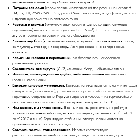
необходимые элементы для работы с автоэлектрикой:
Патроны для ламп
(керамические и пластиковые) под различные цоколи: H1,
H4, H7, H11, W5W, C5W, T10 и другие. Обеспечивают надежную фиксацию лампы
и правильную ориентацию светового пучка.
Разъемы и клеммы
(«мама», «папа», соединительные колодки, клеммные
переходники) для всех сечений проводов (0.5–6 мм²). Подходят для ремонта
жгутов и подключения дополнительного оборудования.
Клеммы под болт
(кольцевые, вилочные, штыревые) для подключения к массе,
аккумулятору, стартеру и генератору. Изолированные и неизолированные
варианты.
Клеммные колодки и переходники
для безопасного и аккуратного
разветвления проводов.
Соединители для скрутки
(СИЗ, клеммники Wago) и обжимные гильзы.
Изолента, термоусадочные трубки, кабельные стяжки
для фиксации и
изоляции соединений.
Высокое качество материалов.
Контакты изготавливаются из латуни или меди
с покрытием (олово, никель), устойчивым к коррозии и обеспечивающим низкое
переходное сопротивление. Корпуса патронов и колодок — из термостойкого
пластика или керамики, способных выдерживать нагрев до +200°C.
Надежность и долговечность.
Все компоненты рассчитаны на работу в
условиях повышенной вибрации, влажности и перепадов температур (от -40°C
до +120°C и выше). Гарантируют стабильный электрический контакт на
протяжении всего срока эксплуатации.
Совместимость и стандартизация.
Изделия соответствуют
распространенным автомобильным стандартам, что упрощает подбор и