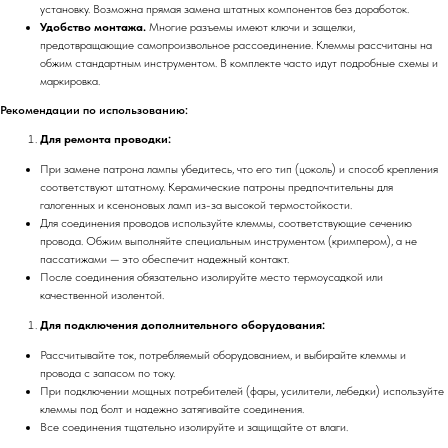
установку. Возможна прямая замена штатных компонентов без доработок.
Удобство монтажа.
Многие разъемы имеют ключи и защелки,
предотвращающие самопроизвольное рассоединение. Клеммы рассчитаны на
обжим стандартным инструментом. В комплекте часто идут подробные схемы и
маркировка.
Рекомендации по использованию:
Для ремонта проводки:
При замене патрона лампы убедитесь, что его тип (цоколь) и способ крепления
соответствуют штатному. Керамические патроны предпочтительны для
галогенных и ксеноновых ламп из-за высокой термостойкости.
Для соединения проводов используйте клеммы, соответствующие сечению
провода. Обжим выполняйте специальным инструментом (кримпером), а не
пассатижами — это обеспечит надежный контакт.
После соединения обязательно изолируйте место термоусадкой или
качественной изолентой.
Для подключения дополнительного оборудования:
Рассчитывайте ток, потребляемый оборудованием, и выбирайте клеммы и
провода с запасом по току.
При подключении мощных потребителей (фары, усилители, лебедки) используйте
клеммы под болт и надежно затягивайте соединения.
Все соединения тщательно изолируйте и защищайте от влаги.