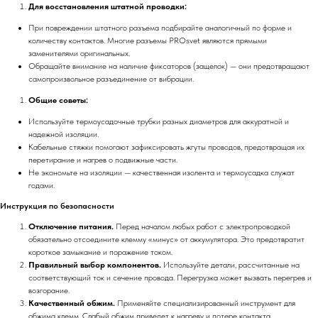
Для восстановления штатной проводки:
При повреждении штатного разъема подбирайте аналогичный по форме и
количеству контактов. Многие разъемы PROsvet являются прямыми
заменителями оригинальных.
Обращайте внимание на наличие фиксаторов (защелок) — они предотвращают
самопроизвольное разъединение от вибрации.
Общие советы:
Используйте термоусадочные трубки разных диаметров для аккуратной и
надежной изоляции.
Кабельные стяжки помогают зафиксировать жгуты проводов, предотвращая их
перетирание и нагрев о подвижные части.
Не экономьте на изоляции — качественная изолента и термоусадка служат
годами.
Инструкция по безопасности
Отключение питания.
Перед началом любых работ с электропроводкой
обязательно отсоедините клемму «минус» от аккумулятора. Это предотвратит
короткое замыкание и поражение током.
Правильный выбор компонентов.
Используйте детали, рассчитанные на
соответствующий ток и сечение провода. Перегрузка может вызвать перегрев и
возгорание.
Качественный обжим.
Применяйте специализированный инструмент для
обжима клемм. Слабый обжим приведет к нагреву и потере контакта.