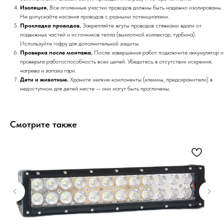
Изоляция.
Все оголенные участки проводов должны быть надежно изолированы.
Не допускайте касания проводов с разными потенциалами.
Прокладка проводов.
Закрепляйте жгуты проводов стяжками вдали от
подвижных частей и источников тепла (выхлопной коллектор, турбина).
Используйте гофру для дополнительной защиты.
Проверка после монтажа.
После завершения работ подключите аккумулятор и
проверьте работоспособность всех цепей. Убедитесь в отсутствии искрения,
нагрева и запаха гари.
Дети и животные.
Храните мелкие компоненты (клеммы, предохранители) в
недоступном для детей месте — они могут быть проглочены.
Смотрите также