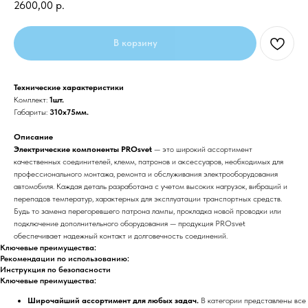
2600,00
р.
В корзину
Технические характеристики
Комплект:
1шт.
Габариты:
310x75мм.
Описание
Электрические компоненты PROsvet
— это широкий ассортимент
качественных соединителей, клемм, патронов и аксессуаров, необходимых для
профессионального монтажа, ремонта и обслуживания электрооборудования
автомобиля. Каждая деталь разработана с учетом высоких нагрузок, вибраций и
перепадов температур, характерных для эксплуатации транспортных средств.
Будь то замена перегоревшего патрона лампы, прокладка новой проводки или
подключение дополнительного оборудования — продукция PROsvet
обеспечивает надежный контакт и долговечность соединений.
Ключевые преимущества:
Рекомендации по использованию:
Инструкция по безопасности
Ключевые преимущества:
Широчайший ассортимент для любых задач.
В категории представлены все