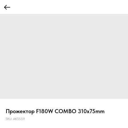
Прожектор F180W COMBO 310x75mm
SKU:
AKS559