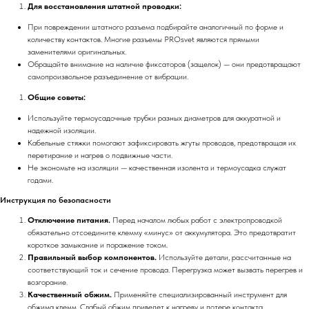
Для восстановления штатной проводки:
При повреждении штатного разъема подбирайте аналогичный по форме и
количеству контактов. Многие разъемы PROsvet являются прямыми
заменителями оригинальных.
Обращайте внимание на наличие фиксаторов (защелок) — они предотвращают
самопроизвольное разъединение от вибрации.
Общие советы:
Используйте термоусадочные трубки разных диаметров для аккуратной и
надежной изоляции.
Кабельные стяжки помогают зафиксировать жгуты проводов, предотвращая их
перетирание и нагрев о подвижные части.
Не экономьте на изоляции — качественная изолента и термоусадка служат
годами.
Инструкция по безопасности
Отключение питания.
Перед началом любых работ с электропроводкой
обязательно отсоедините клемму «минус» от аккумулятора. Это предотвратит
короткое замыкание и поражение током.
Правильный выбор компонентов.
Используйте детали, рассчитанные на
соответствующий ток и сечение провода. Перегрузка может вызвать перегрев и
возгорание.
Качественный обжим.
Применяйте специализированный инструмент для
обжима клемм. Слабый обжим приведет к нагреву и потере контакта.