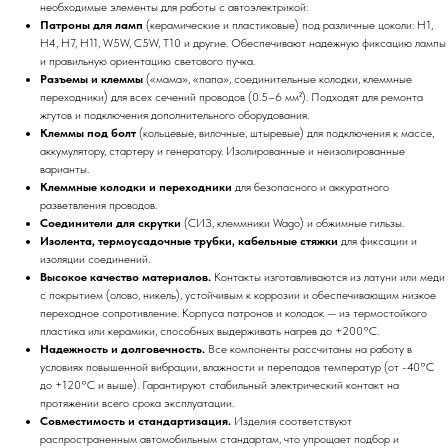
необходимые элементы для работы с автоэлектрикой:
Патроны для ламп
(керамические и пластиковые) под различные цоколи: H1,
H4, H7, H11, W5W, C5W, T10 и другие. Обеспечивают надежную фиксацию лампы
и правильную ориентацию светового пучка.
Разъемы и клеммы
(«мама», «папа», соединительные колодки, клеммные
переходники) для всех сечений проводов (0.5–6 мм²). Подходят для ремонта
жгутов и подключения дополнительного оборудования.
Клеммы под болт
(кольцевые, вилочные, штыревые) для подключения к массе,
аккумулятору, стартеру и генератору. Изолированные и неизолированные
варианты.
Клеммные колодки и переходники
для безопасного и аккуратного
разветвления проводов.
Соединители для скрутки
(СИЗ, клеммники Wago) и обжимные гильзы.
Изолента, термоусадочные трубки, кабельные стяжки
для фиксации и
изоляции соединений.
Высокое качество материалов.
Контакты изготавливаются из латуни или меди
с покрытием (олово, никель), устойчивым к коррозии и обеспечивающим низкое
переходное сопротивление. Корпуса патронов и колодок — из термостойкого
пластика или керамики, способных выдерживать нагрев до +200°C.
Надежность и долговечность.
Все компоненты рассчитаны на работу в
условиях повышенной вибрации, влажности и перепадов температур (от -40°C
до +120°C и выше). Гарантируют стабильный электрический контакт на
протяжении всего срока эксплуатации.
Совместимость и стандартизация.
Изделия соответствуют
распространенным автомобильным стандартам, что упрощает подбор и