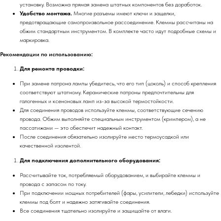
установку. Возможна прямая замена штатных компонентов без доработок.
Удобство монтажа.
Многие разъемы имеют ключи и защелки,
предотвращающие самопроизвольное рассоединение. Клеммы рассчитаны на
обжим стандартным инструментом. В комплекте часто идут подробные схемы и
маркировка.
Рекомендации по использованию:
Для ремонта проводки:
При замене патрона лампы убедитесь, что его тип (цоколь) и способ крепления
соответствуют штатному. Керамические патроны предпочтительны для
галогенных и ксеноновых ламп из-за высокой термостойкости.
Для соединения проводов используйте клеммы, соответствующие сечению
провода. Обжим выполняйте специальным инструментом (кримпером), а не
пассатижами — это обеспечит надежный контакт.
После соединения обязательно изолируйте место термоусадкой или
качественной изолентой.
Для подключения дополнительного оборудования:
Рассчитывайте ток, потребляемый оборудованием, и выбирайте клеммы и
провода с запасом по току.
При подключении мощных потребителей (фары, усилители, лебедки) используйте
клеммы под болт и надежно затягивайте соединения.
Все соединения тщательно изолируйте и защищайте от влаги.