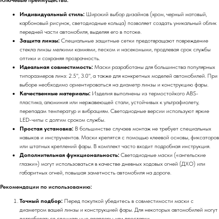
Индивидуальный стиль:
Широкий выбор дизайнов (хром, черный матовый,
карбоновый рисунок, светодиодные кольца) позволяет создать уникальный облик
передней части автомобиля, выделяя его в потоке.
Защита линзы:
Специальные защитные сетки предотвращают повреждение
стекла линзы мелкими камнями, песком и насекомыми, продлевая срок службы
оптики и сохраняя прозрачность.
Идеальная совместимость:
Маски разработаны для большинства популярных
типоразмеров линз: 2.5", 3.0", а также для конкретных моделей автомобилей. При
выборе необходимо ориентироваться на диаметр линзы и конструкцию фары.
Качественные материалы:
Изделия выполнены из термостойкого ABS-
пластика, алюминия или нержавеющей стали, устойчивых к ультрафиолету,
перепадам температур и вибрациям. Светодиодные версии используют яркие
LED-чипы с долгим сроком службы.
Простая установка:
В большинстве случаев монтаж не требует специальных
навыков и инструментов. Маски крепятся с помощью клеевой основы, фиксаторов
или штатных креплений фары. В комплект часто входит подробная инструкция.
Дополнительная функциональность:
Светодиодные маски («ангельские
глазки») могут использоваться в качестве дневных ходовых огней (ДХО) или
габаритных огней, повышая заметность автомобиля на дороге.
Рекомендации по использованию:
Точный подбор:
Перед покупкой убедитесь в совместимости маски с
диаметром вашей линзы и конструкцией фары. Для некоторых автомобилей могут
потребоваться специальные адаптеры или проставки.