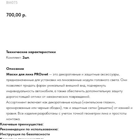
BM075
700,00
р.
В корзину
Технические характеристики
Комплект:
2шт.
Описание
Маски для линз PROsvet
— это декоративные и защитные аксессуары,
предназначенные для установки на линзованные модули головного света. Они
позволяют придать фарам уникальный внешний вид, подчеркнуть
индивидуальность автомобиля, а также обеспечить дополнительную защиту
дорогостоящей оптики от механических повреждений.
Ассортимент включает как декоративные кольца («ангельские глазки»,
хромированные или черные ободки), так и защитные сетки (решетки) от камней и
гравия. Все изделия разработаны с учетом точной геометрии линз и простоты
монтажа.
Ключевые преимущества:
Рекомендации по использованию:
Инструкция по безопасности
Ключевые преимущества: