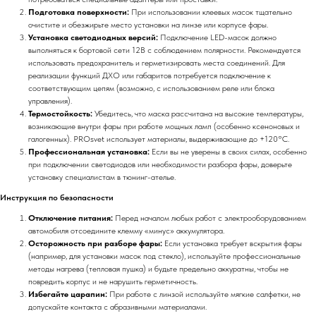
Подготовка поверхности:
При использовании клеевых масок тщательно
очистите и обезжирьте место установки на линзе или корпусе фары.
Установка светодиодных версий:
Подключение LED-масок должно
выполняться к бортовой сети 12В с соблюдением полярности. Рекомендуется
использовать предохранитель и герметизировать места соединений. Для
реализации функций ДХО или габаритов потребуется подключение к
соответствующим цепям (возможно, с использованием реле или блока
управления).
Термостойкость:
Убедитесь, что маска рассчитана на высокие температуры,
возникающие внутри фары при работе мощных ламп (особенно ксеноновых и
галогенных). PROsvet использует материалы, выдерживающие до +120°C.
Профессиональная установка:
Если вы не уверены в своих силах, особенно
при подключении светодиодов или необходимости разбора фары, доверьте
установку специалистам в тюнинг-ателье.
Инструкция по безопасности
Отключение питания:
Перед началом любых работ с электрооборудованием
автомобиля отсоедините клемму «минус» аккумулятора.
Осторожность при разборе фары:
Если установка требует вскрытия фары
(например, для установки масок под стекло), используйте профессиональные
методы нагрева (тепловая пушка) и будьте предельно аккуратны, чтобы не
повредить корпус и не нарушить герметичность.
Избегайте царапин:
При работе с линзой используйте мягкие салфетки, не
допускайте контакта с абразивными материалами.