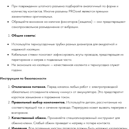
При повреждении штатного разъема подбирайте аналогичный по форме и
количеству контактов. Многие разъемы PROsvet являются прямыми
заменителями оригинальных.
Обращайте внимание на наличие фиксаторов (защелок) — они предотвращают
самопроизвольное разъединение от вибрации.
Общие советы:
Используйте термоусадочные трубки разных диаметров для аккуратной и
надежной изоляции.
Кабельные стяжки помогают зафиксировать жгуты проводов, предотвращая их
перетирание и нагрев о подвижные части.
Не экономьте на изоляции — качественная изолента и термоусадка служат
годами.
Инструкция по безопасности
Отключение питания.
Перед началом любых работ с электропроводкой
обязательно отсоедините клемму «минус» от аккумулятора. Это предотвратит
короткое замыкание и поражение током.
Правильный выбор компонентов.
Используйте детали, рассчитанные на
соответствующий ток и сечение провода. Перегрузка может вызвать перегрев и
возгорание.
Качественный обжим.
Применяйте специализированный инструмент для
обжима клемм. Слабый обжим приведет к нагреву и потере контакта.
Изоляция.
Все оголенные участки проводов должны быть надежно изолированы.