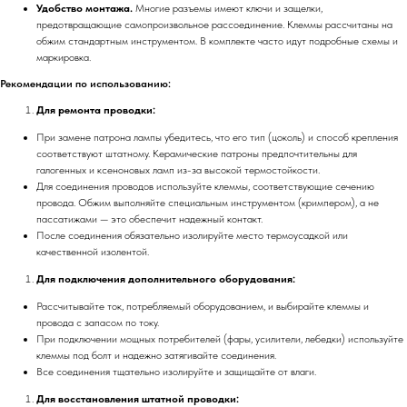
Удобство монтажа.
Многие разъемы имеют ключи и защелки,
предотвращающие самопроизвольное рассоединение. Клеммы рассчитаны на
обжим стандартным инструментом. В комплекте часто идут подробные схемы и
маркировка.
Рекомендации по использованию:
Для ремонта проводки:
При замене патрона лампы убедитесь, что его тип (цоколь) и способ крепления
соответствуют штатному. Керамические патроны предпочтительны для
галогенных и ксеноновых ламп из-за высокой термостойкости.
Для соединения проводов используйте клеммы, соответствующие сечению
провода. Обжим выполняйте специальным инструментом (кримпером), а не
пассатижами — это обеспечит надежный контакт.
После соединения обязательно изолируйте место термоусадкой или
качественной изолентой.
Для подключения дополнительного оборудования:
Рассчитывайте ток, потребляемый оборудованием, и выбирайте клеммы и
провода с запасом по току.
При подключении мощных потребителей (фары, усилители, лебедки) используйте
клеммы под болт и надежно затягивайте соединения.
Все соединения тщательно изолируйте и защищайте от влаги.
Для восстановления штатной проводки: