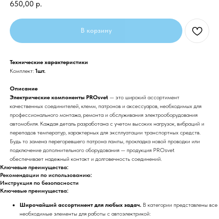
650,00
р.
В корзину
Технические характеристики
Комплект:
1шт.
Описание
Электрические компоненты PROsvet
— это широкий ассортимент
качественных соединителей, клемм, патронов и аксессуаров, необходимых для
профессионального монтажа, ремонта и обслуживания электрооборудования
автомобиля. Каждая деталь разработана с учетом высоких нагрузок, вибраций и
перепадов температур, характерных для эксплуатации транспортных средств.
Будь то замена перегоревшего патрона лампы, прокладка новой проводки или
подключение дополнительного оборудования — продукция PROsvet
обеспечивает надежный контакт и долговечность соединений.
Ключевые преимущества:
Рекомендации по использованию:
Инструкция по безопасности
Ключевые преимущества:
Широчайший ассортимент для любых задач.
В категории представлены все
необходимые элементы для работы с автоэлектрикой: