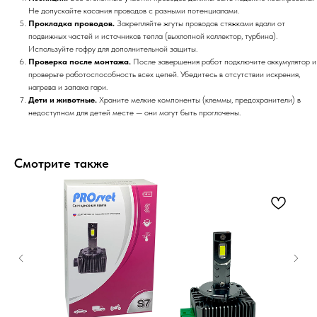
Не допускайте касания проводов с разными потенциалами.
Прокладка проводов.
Закрепляйте жгуты проводов стяжками вдали от
подвижных частей и источников тепла (выхлопной коллектор, турбина).
Используйте гофру для дополнительной защиты.
Проверка после монтажа.
После завершения работ подключите аккумулятор и
проверьте работоспособность всех цепей. Убедитесь в отсутствии искрения,
нагрева и запаха гари.
Дети и животные.
Храните мелкие компоненты (клеммы, предохранители) в
недоступном для детей месте — они могут быть проглочены.
Смотрите также