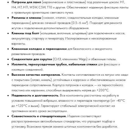
Патроны для ламп
(керамические и пластиковые) под различные цоколи: H1,
H4, H7, H11, W5W, C5W, T10 и другие. Обеспечивают надежную фиксацию лампы
и правильную ориентацию светового пучка.
Разъемы и клеммы
(«мама», «папа», соединительные колодки, клеммные
переходники) для всех сечений проводов (0.5–6 мм²). Подходят для ремонта
жгутов и подключения дополнительного оборудования.
Клеммы под болт
(кольцевые, вилочные, штыревые) для подключения к массе,
аккумулятору, стартеру и генератору. Изолированные и неизолированные
варианты.
Клеммные колодки и переходники
для безопасного и аккуратного
разветвления проводов.
Соединители для скрутки
(СИЗ, клеммники Wago) и обжимные гильзы.
Изолента, термоусадочные трубки, кабельные стяжки
для фиксации и
изоляции соединений.
Высокое качество материалов.
Контакты изготавливаются из латуни или меди
с покрытием (олово, никель), устойчивым к коррозии и обеспечивающим низкое
переходное сопротивление. Корпуса патронов и колодок — из термостойкого
пластика или керамики, способных выдерживать нагрев до +200°C.
Надежность и долговечность.
Все компоненты рассчитаны на работу в
условиях повышенной вибрации, влажности и перепадов температур (от -40°C
до +120°C и выше). Гарантируют стабильный электрический контакт на
протяжении всего срока эксплуатации.
Совместимость и стандартизация.
Изделия соответствуют
распространенным автомобильным стандартам, что упрощает подбор и
установку. Возможна прямая замена штатных компонентов без доработок.