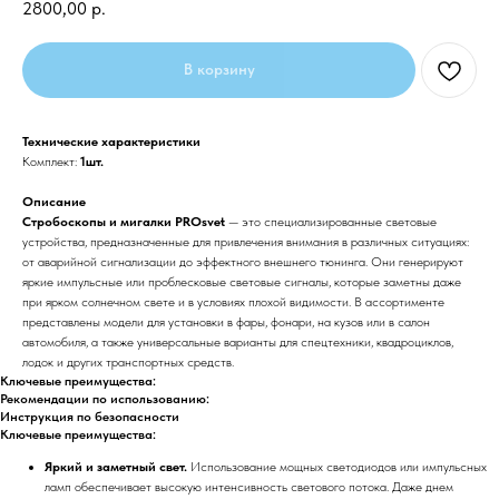
2800,00
р.
В корзину
Технические характеристики
Комплект:
1шт.
Описание
Стробоскопы и мигалки PROsvet
— это специализированные световые
устройства, предназначенные для привлечения внимания в различных ситуациях:
от аварийной сигнализации до эффектного внешнего тюнинга. Они генерируют
яркие импульсные или проблесковые световые сигналы, которые заметны даже
при ярком солнечном свете и в условиях плохой видимости. В ассортименте
представлены модели для установки в фары, фонари, на кузов или в салон
автомобиля, а также универсальные варианты для спецтехники, квадроциклов,
лодок и других транспортных средств.
Ключевые преимущества:
Рекомендации по использованию:
Инструкция по безопасности
Ключевые преимущества:
Яркий и заметный свет.
Использование мощных светодиодов или импульсных
ламп обеспечивает высокую интенсивность светового потока. Даже днем