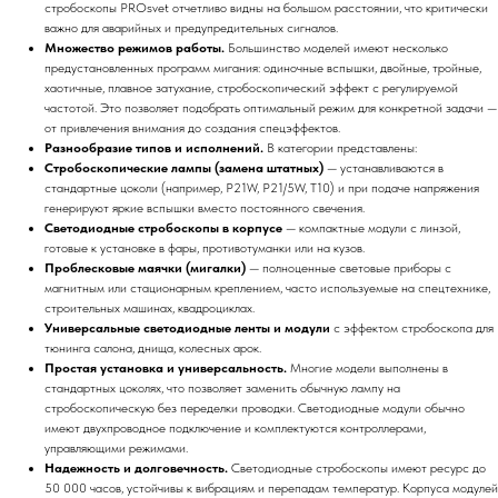
стробоскопы PROsvet отчетливо видны на большом расстоянии, что критически
важно для аварийных и предупредительных сигналов.
Множество режимов работы.
Большинство моделей имеют несколько
предустановленных программ мигания: одиночные вспышки, двойные, тройные,
хаотичные, плавное затухание, стробоскопический эффект с регулируемой
частотой. Это позволяет подобрать оптимальный режим для конкретной задачи —
от привлечения внимания до создания спецэффектов.
Разнообразие типов и исполнений.
В категории представлены:
Стробоскопические лампы (замена штатных)
— устанавливаются в
стандартные цоколи (например, P21W, P21/5W, T10) и при подаче напряжения
генерируют яркие вспышки вместо постоянного свечения.
Светодиодные стробоскопы в корпусе
— компактные модули с линзой,
готовые к установке в фары, противотуманки или на кузов.
Проблесковые маячки (мигалки)
— полноценные световые приборы с
магнитным или стационарным креплением, часто используемые на спецтехнике,
строительных машинах, квадроциклах.
Универсальные светодиодные ленты и модули
с эффектом стробоскопа для
тюнинга салона, днища, колесных арок.
Простая установка и универсальность.
Многие модели выполнены в
стандартных цоколях, что позволяет заменить обычную лампу на
стробоскопическую без переделки проводки. Светодиодные модули обычно
имеют двухпроводное подключение и комплектуются контроллерами,
управляющими режимами.
Надежность и долговечность.
Светодиодные стробоскопы имеют ресурс до
50 000 часов, устойчивы к вибрациям и перепадам температур. Корпуса модулей