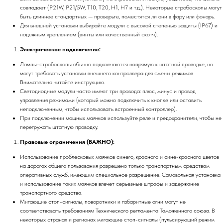
совпадает (P21W, P21/5W, T10, T20, H1, H7 и т.д.). Некоторые стробоскопы могут
быть длиннее стандартных — проверьте, поместятся ли они в фару или фонарь.
Для внешней установки выбирайте модули с высокой степенью защиты (IP67) и
надежным креплением (винты или качественный скотч).
Электрическое подключение:
Лампы-стробоскопы обычно подключаются напрямую к штатной проводке, но
могут требовать установки внешнего контроллера для смены режимов.
Внимательно читайте инструкцию.
Светодиодные модули часто имеют три провода: плюс, минус и провод
управления режимами (который можно подключить к кнопке или оставить
неподключенным, чтобы использовать встроенный контроллер).
При подключении мощных маячков используйте реле и предохранители, чтобы не
перегружать штатную проводку.
Правовые ограничения (ВАЖНО):
Использование проблесковых маячков синего, красного и сине-красного цветов
на дорогах общего пользования разрешено только транспортным средствам
оперативных служб, имеющим специальное разрешение. Самовольная установка
и использование таких маячков влечет серьезные штрафы и задержание
транспортного средства.
Мигающие стоп-сигналы, поворотники и габаритные огни могут не
соответствовать требованиям Технического регламента Таможенного союза. В
некоторых странах и регионах мигающие стоп-сигналы (пульсирующий режим