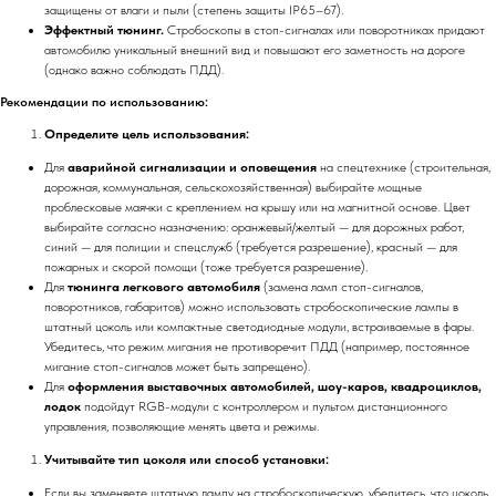
защищены от влаги и пыли (степень защиты IP65–67).
Эффектный тюнинг.
Стробоскопы в стоп-сигналах или поворотниках придают
автомобилю уникальный внешний вид и повышают его заметность на дороге
(однако важно соблюдать ПДД).
Рекомендации по использованию:
Определите цель использования:
Для
аварийной сигнализации и оповещения
на спецтехнике (строительная,
дорожная, коммунальная, сельскохозяйственная) выбирайте мощные
проблесковые маячки с креплением на крышу или на магнитной основе. Цвет
выбирайте согласно назначению: оранжевый/желтый — для дорожных работ,
синий — для полиции и спецслужб (требуется разрешение), красный — для
пожарных и скорой помощи (тоже требуется разрешение).
Для
тюнинга легкового автомобиля
(замена ламп стоп-сигналов,
поворотников, габаритов) можно использовать стробоскопические лампы в
штатный цоколь или компактные светодиодные модули, встраиваемые в фары.
Убедитесь, что режим мигания не противоречит ПДД (например, постоянное
мигание стоп-сигналов может быть запрещено).
Для
оформления выставочных автомобилей, шоу-каров, квадроциклов,
лодок
подойдут RGB-модули с контроллером и пультом дистанционного
управления, позволяющие менять цвета и режимы.
Учитывайте тип цоколя или способ установки:
Если вы заменяете штатную лампу на стробоскопическую, убедитесь, что цоколь