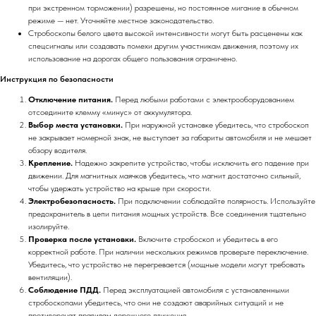
при экстренном торможении) разрешены, но постоянное мигание в обычном
режиме — нет. Уточняйте местное законодательство.
Стробоскопы белого цвета высокой интенсивности могут быть расценены как
спецсигналы или создавать помехи другим участникам движения, поэтому их
использование на дорогах общего пользования ограничено.
Инструкция по безопасности
Отключение питания.
Перед любыми работами с электрооборудованием
отсоедините клемму «минус» от аккумулятора.
Выбор места установки.
При наружной установке убедитесь, что стробоскоп
не закрывает номерной знак, не выступает за габариты автомобиля и не мешает
обзору водителя.
Крепление.
Надежно закрепите устройство, чтобы исключить его падение при
движении. Для магнитных маячков убедитесь, что магнит достаточно сильный,
чтобы удержать устройство на крыше при скорости.
Электробезопасность.
При подключении соблюдайте полярность. Используйте
предохранитель в цепи питания мощных устройств. Все соединения тщательно
изолируйте.
Проверка после установки.
Включите стробоскоп и убедитесь в его
корректной работе. При наличии нескольких режимов проверьте переключение.
Убедитесь, что устройство не перегревается (мощные модели могут требовать
вентиляции).
Соблюдение ПДД.
Перед эксплуатацией автомобиля с установленными
стробоскопами убедитесь, что они не создают аварийных ситуаций и не
противоречат правилам дорожного движения.