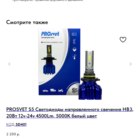
Смотрите также
B4,
PROSVET S5 Светодиоды направленного свечения HB3,
Вр
20Вт 12v-24v 4500Lm, 5000K белый цвет
во
КОД:
SD401
КО
2 200
р.
55