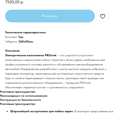
7500,00
р.
В корзину
Технические характеристики
Комплект:
1шт.
Габариты:
360x50мм.
Описание
Электрические компоненты PROsvet
— это широкий ассортимент
качественных соединителей, клемм, патронов и аксессуаров, необходимых для
профессионального монтажа, ремонта и обслуживания электрооборудования
автомобиля. Каждая деталь разработана с учетом высоких нагрузок, вибраций и
перепадов температур, характерных для эксплуатации транспортных средств.
Будь то замена перегоревшего патрона лампы, прокладка новой проводки или
подключение дополнительного оборудования — продукция PROsvet
обеспечивает надежный контакт и долговечность соединений.
Ключевые преимущества:
Рекомендации по использованию:
Инструкция по безопасности
Ключевые преимущества:
Широчайший ассортимент для любых задач.
В категории представлены все