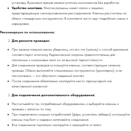
установку. Возможна прямая замена штатных компонентов без доработок.
Удобство монтажа.
Многие разъемы имеют ключи и защелки,
предотвращающие самопроизвольное рассоединение. Клеммы рассчитаны на
обжим стандартным инструментом. В комплекте часто идут подробные схемы и
маркировка.
Рекомендации по использованию:
Для ремонта проводки:
При замене патрона лампы убедитесь, что его тип (цоколь) и способ крепления
соответствуют штатному. Керамические патроны предпочтительны для
галогенных и ксеноновых ламп из-за высокой термостойкости.
Для соединения проводов используйте клеммы, соответствующие сечению
провода. Обжим выполняйте специальным инструментом (кримпером), а не
пассатижами — это обеспечит надежный контакт.
После соединения обязательно изолируйте место термоусадкой или
качественной изолентой.
Для подключения дополнительного оборудования:
Рассчитывайте ток, потребляемый оборудованием, и выбирайте клеммы и
провода с запасом по току.
При подключении мощных потребителей (фары, усилители, лебедки) используйте
клеммы под болт и надежно затягивайте соединения.
Все соединения тщательно изолируйте и защищайте от влаги.