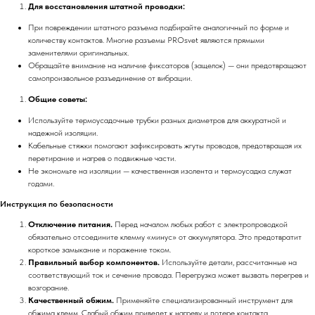
Для восстановления штатной проводки:
При повреждении штатного разъема подбирайте аналогичный по форме и
количеству контактов. Многие разъемы PROsvet являются прямыми
заменителями оригинальных.
Обращайте внимание на наличие фиксаторов (защелок) — они предотвращают
самопроизвольное разъединение от вибрации.
Общие советы:
Используйте термоусадочные трубки разных диаметров для аккуратной и
надежной изоляции.
Кабельные стяжки помогают зафиксировать жгуты проводов, предотвращая их
перетирание и нагрев о подвижные части.
Не экономьте на изоляции — качественная изолента и термоусадка служат
годами.
Инструкция по безопасности
Отключение питания.
Перед началом любых работ с электропроводкой
обязательно отсоедините клемму «минус» от аккумулятора. Это предотвратит
короткое замыкание и поражение током.
Правильный выбор компонентов.
Используйте детали, рассчитанные на
соответствующий ток и сечение провода. Перегрузка может вызвать перегрев и
возгорание.
Качественный обжим.
Применяйте специализированный инструмент для
обжима клемм. Слабый обжим приведет к нагреву и потере контакта.