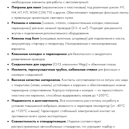
необходимые элементы для работы с автоэлектрикой:
Патроны для ламп
(керамические и пластиковые) под различные цоколи: H1,
H4, H7, H11, W5W, C5W, T10 и другие. Обеспечивают надежную фиксацию лампы
и правильную ориентацию светового пучка.
Разъемы и клеммы
(«мама», «папа», соединительные колодки, клеммные
переходники) для всех сечений проводов (0.5–6 мм²). Подходят для ремонта
жгутов и подключения дополнительного оборудования.
Клеммы под болт
(кольцевые, вилочные, штыревые) для подключения к массе,
аккумулятору, стартеру и генератору. Изолированные и неизолированные
варианты.
Клеммные колодки и переходники
для безопасного и аккуратного
разветвления проводов.
Соединители для скрутки
(СИЗ, клеммники Wago) и обжимные гильзы.
Изолента, термоусадочные трубки, кабельные стяжки
для фиксации и
изоляции соединений.
Высокое качество материалов.
Контакты изготавливаются из латуни или меди
с покрытием (олово, никель), устойчивым к коррозии и обеспечивающим низкое
переходное сопротивление. Корпуса патронов и колодок — из термостойкого
пластика или керамики, способных выдерживать нагрев до +200°C.
Надежность и долговечность.
Все компоненты рассчитаны на работу в
условиях повышенной вибрации, влажности и перепадов температур (от -40°C
до +120°C и выше). Гарантируют стабильный электрический контакт на
протяжении всего срока эксплуатации.
Совместимость и стандартизация.
Изделия соответствуют
распространенным автомобильным стандартам, что упрощает подбор и