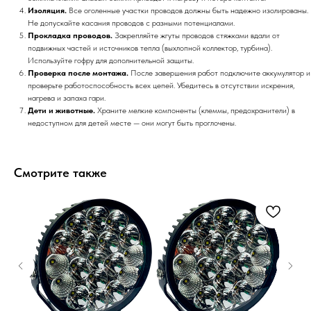
Изоляция.
Все оголенные участки проводов должны быть надежно изолированы.
Не допускайте касания проводов с разными потенциалами.
Прокладка проводов.
Закрепляйте жгуты проводов стяжками вдали от
подвижных частей и источников тепла (выхлопной коллектор, турбина).
Используйте гофру для дополнительной защиты.
Проверка после монтажа.
После завершения работ подключите аккумулятор и
проверьте работоспособность всех цепей. Убедитесь в отсутствии искрения,
нагрева и запаха гари.
Дети и животные.
Храните мелкие компоненты (клеммы, предохранители) в
недоступном для детей месте — они могут быть проглочены.
Смотрите также