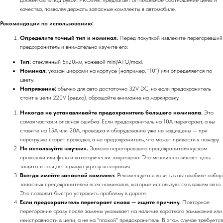
качества, позволяя держать запасные комплекты в автомобиле.
Рекомендации по использованию:
Определите точный тип и номинал.
Перед покупкой извлеките перегоревший
предохранитель и внимательно изучите его:
Тип:
стеклянный 5x20мм, ножевой mini/ATO/maxi.
Номинал:
указан цифрами на корпусе (например, "10") или определяется по
цвету.
Напряжение:
обычно для авто достаточно 32V DC, но если предохранитель
стоит в цепи 220V (редко), обращайте внимание на маркировку.
Никогда не устанавливайте предохранитель большего номинала.
Это
самая частая и опасная ошибка. Если предохранитель на 10А перегорает, а вы
ставите на 15А или 20А, проводка и оборудование уже не защищены — при
перегрузке сгорит проводка, а не предохранитель, что может привести к пожару.
Не используйте «жучки».
Замена перегоревшего предохранителя куском
проволоки или фольги категорически запрещена. Это мгновенно лишает цепь
защиты и создает прямую угрозу возгорания.
Всегда имейте запасной комплект.
Рекомендуется возить в автомобиле набор
запасных предохранителей всех номиналов, которые используются в вашем авто.
Это позволит быстро устранить проблему в дороге.
Если предохранитель перегорает снова — ищите причину.
Повторное
перегорание сразу после замены указывает на наличие короткого замыкания или
неисправности в цепи, а не на "плохой" предохранитель. В этом случае требуется