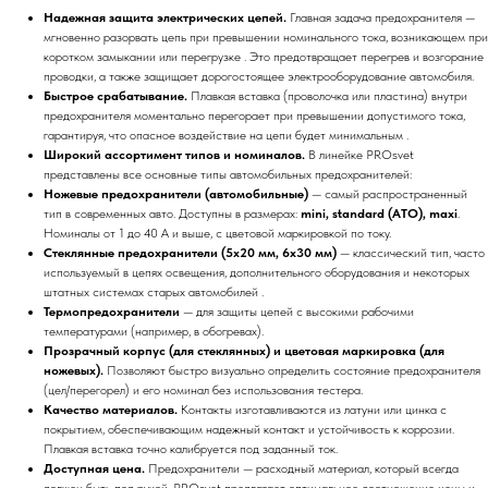
Надежная защита электрических цепей.
Главная задача предохранителя —
мгновенно разорвать цепь при превышении номинального тока, возникающем при
коротком замыкании или перегрузке . Это предотвращает перегрев и возгорание
проводки, а также защищает дорогостоящее электрооборудование автомобиля.
Быстрое срабатывание.
Плавкая вставка (проволочка или пластина) внутри
предохранителя моментально перегорает при превышении допустимого тока,
гарантируя, что опасное воздействие на цепи будет минимальным .
Широкий ассортимент типов и номиналов.
В линейке PROsvet
представлены все основные типы автомобильных предохранителей:
Ножевые предохранители (автомобильные)
— самый распространенный
тип в современных авто. Доступны в размерах:
mini, standard (ATO), maxi
.
Номиналы от 1 до 40 А и выше, с цветовой маркировкой по току.
Стеклянные предохранители (5x20 мм, 6x30 мм)
— классический тип, часто
используемый в цепях освещения, дополнительного оборудования и некоторых
штатных системах старых автомобилей .
Термопредохранители
— для защиты цепей с высокими рабочими
температурами (например, в обогревах).
Прозрачный корпус (для стеклянных) и цветовая маркировка (для
ножевых).
Позволяют быстро визуально определить состояние предохранителя
(цел/перегорел) и его номинал без использования тестера.
Качество материалов.
Контакты изготавливаются из латуни или цинка с
покрытием, обеспечивающим надежный контакт и устойчивость к коррозии.
Плавкая вставка точно калибруется под заданный ток.
Доступная цена.
Предохранители — расходный материал, который всегда
должен быть под рукой. PROsvet предлагает оптимальное соотношение цены и