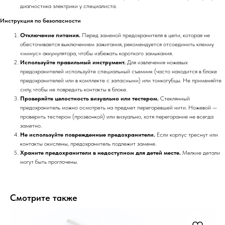
диагностика электрики у специалиста.
Инструкция по безопасности
Отключение питания.
Перед заменой предохранителя в цепи, которая не
обесточивается выключением зажигания, рекомендуется отсоединить клемму
«минус» аккумулятора, чтобы избежать короткого замыкания.
Используйте правильный инструмент.
Для извлечения ножевых
предохранителей используйте специальный съемник (часто находится в блоке
предохранителей или в комплекте с запасными) или тонкогубцы. Не применяйте
силу, чтобы не повредить контакты в блоке.
Проверяйте целостность визуально или тестером.
Стеклянный
предохранитель можно осмотреть на предмет перегоревшей нити. Ножевой —
проверить тестером (прозвонкой) или визуально, хотя перегорание не всегда
заметно.
Не используйте поврежденные предохранители.
Если корпус треснут или
контакты окислены, предохранитель подлежит замене.
Храните предохранители в недоступном для детей месте.
Мелкие детали
могут быть проглочены.
Смотрите также