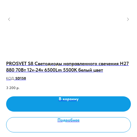
ния
PROSVET S8 Светодиоды направленного свечения H27
Пр
ет
880 70Вт 12v-24v 6500Lm 5500K белый цвет
да
КОД:
SD158
КО
3 200
р.
8 2
В корзину
Подробнее