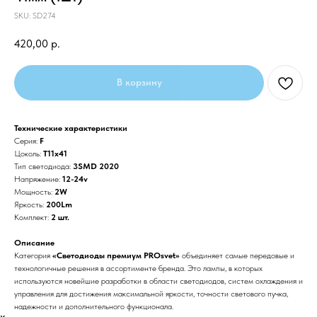
SKU:
SD274
420,00
р.
В корзину
Технические характеристики
Серия:
F
Цоколь:
T11x41
Тип светодиода:
3SMD 2020
Напряжение:
12-24v
Мощность:
2W
Яркость:
200Lm
Комплект:
2 шт.
Описание
Категория
«Светодиоды премиум PROsvet»
объединяет самые передовые и
технологичные решения в ассортименте бренда. Это лампы, в которых
используются новейшие разработки в области светодиодов, систем охлаждения и
управления для достижения максимальной яркости, точности светового пучка,
надежности и дополнительного функционала.