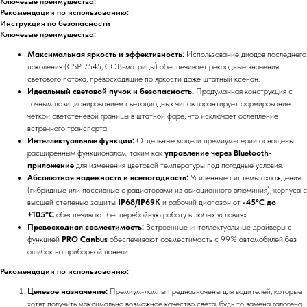
Ключевые преимущества:
Рекомендации по использованию:
Инструкция по безопасности
Ключевые преимущества:
Максимальная яркость и эффективность:
Использование диодов последнего
поколения (CSP 7545, COB-матрицы) обеспечивает рекордные значения
светового потока, превосходящие по яркости даже штатный ксенон.
Идеальный световой пучок и безопасность:
Продуманная конструкция с
точным позиционированием светодиодных чипов гарантирует формирование
четкой светотеневой границы в штатной фаре, что исключает ослепление
встречного транспорта.
Интеллектуальные функции:
Отдельные модели премиум-серии оснащены
расширенным функционалом, таким как
управление через Bluetooth-
приложение
для изменения цветовой температуры под погодные условия.
Абсолютная надежность и всепогодность:
Усиленные системы охлаждения
(гибридные или пассивные с радиаторами из авиационного алюминия), корпуса с
высшей степенью защиты
IP68/IP69K
и рабочий диапазон от
-45°C до
+105°C
обеспечивают бесперебойную работу в любых условиях.
Превосходная совместимость:
Встроенные интеллектуальные драйверы с
функцией
PRO Canbus
обеспечивают совместимость с 99% автомобилей без
ошибок на приборной панели.
Рекомендации по использованию:
Целевое назначение:
Премиум-лампы предназначены для водителей, которые
хотят получить максимально возможное качество света, будь то замена галогена