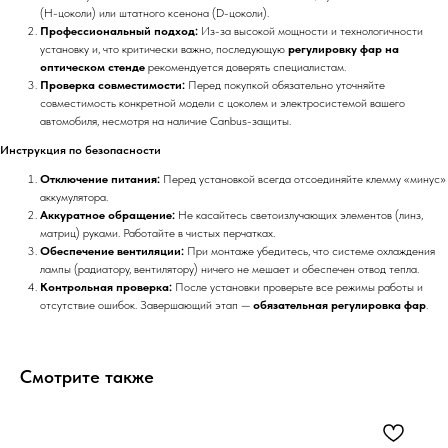
(H-цоколи) или штатного ксенона (D-цоколи).
Профессиональный подход:
Из-за высокой мощности и технологичности
установку и, что критически важно, последующую
регулировку фар на
оптическом стенде
рекомендуется доверять специалистам.
Проверка совместимости:
Перед покупкой обязательно уточняйте
совместимость конкретной модели с цоколем и электросистемой вашего
автомобиля, несмотря на наличие Canbus-защиты.
Инструкция по безопасности
Отключение питания:
Перед установкой всегда отсоединяйте клемму «минус»
аккумулятора.
Аккуратное обращение:
Не касайтесь светоизлучающих элементов (линз,
матриц) руками. Работайте в чистых перчатках.
Обеспечение вентиляции:
При монтаже убедитесь, что системе охлаждения
лампы (радиатору, вентилятору) ничего не мешает и обеспечен отвод тепла.
Контрольная проверка:
После установки проверьте все режимы работы и
отсутствие ошибок. Завершающий этап —
обязательная регулировка фар
.
Смотрите также