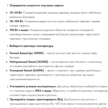
Определите мощность под ваши задачи
:
20–50 Вт:
Подсветка дорожек, крыльца, веранды, входных групп, небольших
рекламных баннеров.
50–100 Вт:
Освещение двора частного дома, небольшой парковки, гаража,
склада, террасы.
100 Вт и выше:
Освещение крупных объектов: складских помещений,
производственных цехов, гипермаркетов, больших придомовых территорий,
парковок, строительных площадок.
Выберите цветовую температуру
:
Теплый белый (до 3000К)
— мягкий, уютный свет для зон отдыха, кафе,
беседок.
Нейтральный белый (4200К)
— естественный свет, близкий к солнечному,
оптимален для рабочих пространств, офисов, складов.
Холодный белый (6500К)
— яркий, «снежный» свет, идеален для больших
территорий, парковок, производств и технических объектов, где нужна
максимальная видимость.
Учитывайте условия эксплуатации.
Для улицы обязательно выбирайте модели
со степенью защиты
IP65 и выше
. Убедитесь, что рабочий диапазон температур
соответствует климату вашего региона .
Проверяйте индекс цветопередачи (Ra).
Для большинства уличных и
промышленных задач достаточно Ra >80. Если важно точное восприятие цветов
(например, для витрин или дизайнерских решений), выбирайте модели с Ra >90 .