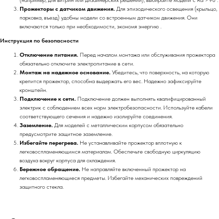
Прожекторы с датчиком движения.
Для эпизодического освещения (крыльцо,
парковка, въезд) удобны модели со встроенным датчиком движения. Они
включаются только при необходимости, экономя энергию .
Инструкция по безопасности
Отключение питания.
Перед началом монтажа или обслуживания прожектора
обязательно отключите электропитание в сети.
Монтаж на надежное основание.
Убедитесь, что поверхность, на которую
крепится прожектор, способна выдержать его вес. Надежно зафиксируйте
кронштейн.
Подключение к сети.
Подключение должен выполнять квалифицированный
электрик с соблюдением всех норм электробезопасности. Используйте кабели
соответствующего сечения и надежно изолируйте соединения.
Заземление.
Для моделей с металлическим корпусом обязательно
предусмотрите защитное заземление.
Избегайте перегрева.
Не устанавливайте прожектор вплотную к
легковоспламеняющимся материалам. Обеспечьте свободную циркуляцию
воздуха вокруг корпуса для охлаждения.
Бережное обращение.
Не направляйте включенный прожектор на
легковоспламеняющиеся предметы. Избегайте механических повреждений
защитного стекла.