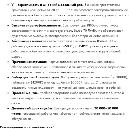
Универсальность и широкий модельный ряд.
В линейке представлены
прожекторы мощностью от 20 до 1000 Вт, что позволяет подобрать оптимальное
решение для любых задач — от аккуратной подсветки садовых дорожек до яркого
освещения крупных промышленных территорий и ангаров .
Высокая энергоэффективность.
Все прожекторы PROsvet имеют класс
энергоэффективности А и световую отдачу более 70 Лм/Вт, что обеспечивает
существенную экономию электроэнергии без потери качества освещения .
Абсолютная всепогодность.
Благодаря степени защиты
IP65–IP66
и
рабочему диапазону температур от
-50°C до +50°C
прожекторы надежно
работают в любых погодных условиях: под дождем, снегом, в жару и сильный
мороз .
Прочная конструкция.
Корпус выполнен из литого алюминия, который
обеспечивает эффективный теплоотвод и защиту от механических повреждений.
Ударопрочное стекло устойчиво к внешним воздействиям .
Выбор цветовой температуры.
Доступны модели с теплым белым (до 3000К),
нейтральным (4200К) и холодным белым (6500К) светом. Это позволяет
создавать нужную атмосферу — от уютной до максимально яркой и рабочей .
Простой монтаж.
Удобная поворотная скоба на корпусе позволяет быстро и
надежно закрепить прожектор на стене, фасаде, потолке или специальной
опоре .
Длительный срок службы.
Светодиоды рассчитаны на
30 000–50 000
часов
непрерывной работы, что избавляет от необходимости частой замены и
обслуживания .
Рекомендации по использованию: